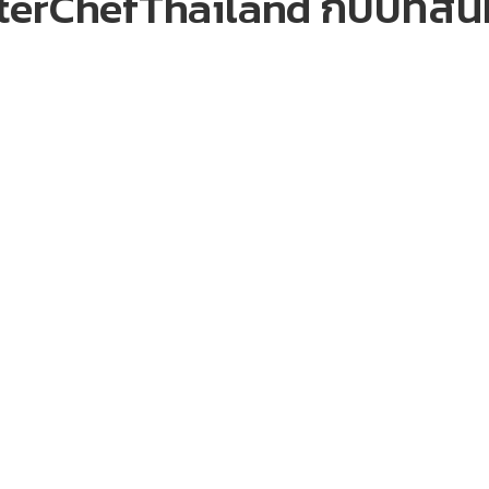
sterChefThailand กับบทสน