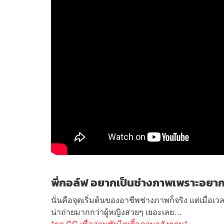
พี่กอล์ฟ อยากเป็นช่างภาพเพราะอยาก
นั่นคือจุดเริ่มต้นของอาชีพช่างภาพก็จริง แต่เมื่อเ
น่าถ่ายมากกว่าผู้หญิงสวยๆ เยอะเลย…
*กด CC เพื่ออ่านซับไตเติ้ลภาษาอังกฤษ*