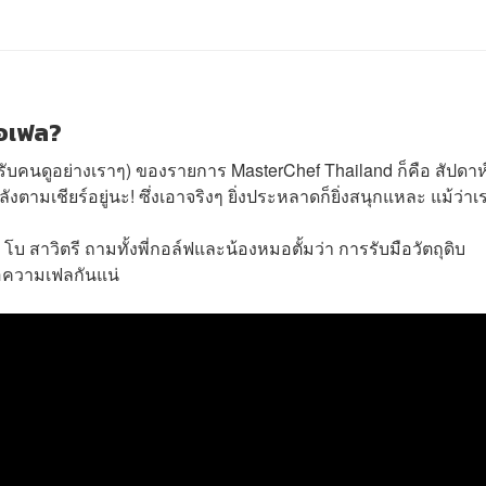
ือเฟล?
ับคนดูอย่างเราๆ) ของรายการ MasterChef Thailand ก็คือ สัปดาห์น
งตามเชียร์อยู่นะ! ซึ่งเอาจริงๆ ยิ่งประหลาดก็ยิ่งสนุกแหละ แม้ว่า
 สาวิตรี ถามทั้งพี่กอล์ฟและน้องหมอตั้มว่า การรับมือวัตถุดิบ
ือความเฟลกันแน่