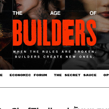
E
ECONOMIC FORUM
THE SECRET SAUCE​
OP