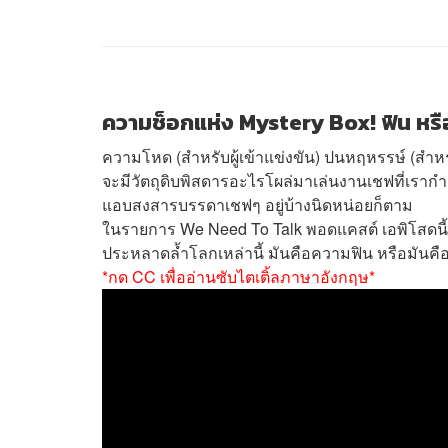
ความช็อกแห่ง Mystery Box! ฟิน หร
ความโหด (สำหรับผู้เข้าแข่งขัน) ปนหฤหรรษ์ (สำหร
จะมีวัตถุดิบพิสดารอะไรโผล่มาเล่นงานเชฟที่เรากำลั
แอบสงสารบรรดาเชฟๆ อยู่บ้างนิดหน่อยก็ตาม
ในรายการ We Need To Talk พอดแคสต์ เอพิโสดนี้ โบ
ประหลาดล้ำโลกเหล่านี้ มันคือความฟิน หรือมันค
*กด CC เพื่ออ่านซับไตเติ้ลภาษาอังกฤษ*