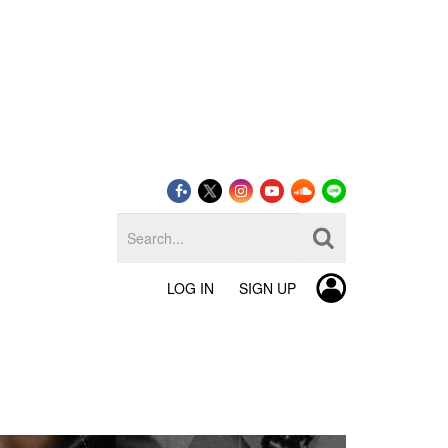
LOG IN
SIGN UP