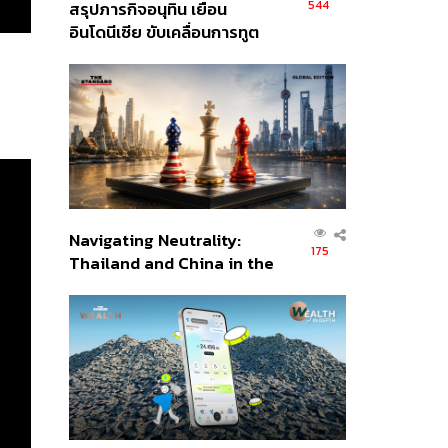
544
สรุปภารกิจอนุทิน เยือน
อินโดนีเซีย ขับเคลื่อนการทูต
เศรษฐกิจเชิงรุก ประกาศหุ้น
ส่วนยุทธศาสตร์ไทย –
อินโดนีเซีย
Navigating Neutrality:
175
Thailand and China in the
Age of a New Global
Order