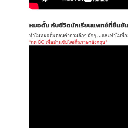
หมอตั้ม กับชีวิตนักเรียนแพทย์ที่ยืนยัน
ทำไมหมอตั้มตอบคำถามอึกๆ อักๆ …และทำไมพี่กอล
*กด CC เพื่ออ่านซับไตเติ้ลภาษาอังกฤษ*