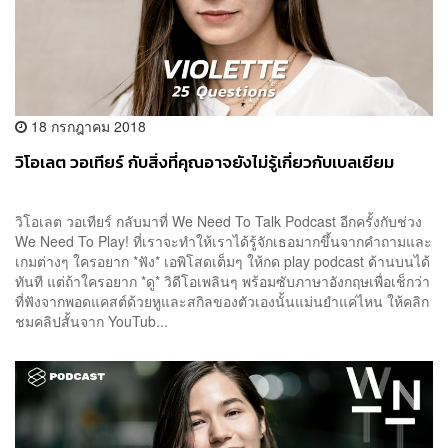
18 กรกฎาคม 2018
วิโอเลต วอเทียร์ กับสิ่งที่คุณอาจยังไม่รู้เกี่ยวกับเบลเยียม
วิโอเลต วอเทียร์ กลับมาที่ We Need To Talk Podcast อีกครั้งกับช่วง
We Need To Play! ที่เราจะทำให้เราได้รู้จักเธอมากขึ้นจากคำถามและ
เกมต่างๆ ใครอยาก *ฟัง* เอพิโสดเต็มๆ ให้กด play podcast ด้านบนได้
ทันที แต่ถ้าใครอยาก *ดู* วิดีโอเพลินๆ พร้อมซับภาษาอังกฤษเพื่อเช็กว่า
ที่ฟังจากพอดแคสต์ด้วยหูและสกิลของตัวเองนั้นแม่นยำแค่ไหน ให้คลิก
ชมคลิปสั้นจาก YouTub...