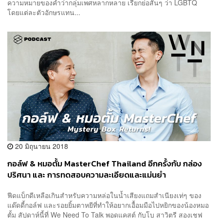
ความหมายของคำว่ากลุ่มเพศหลากหลาย เรียกย่อสั้นๆ ว่า LGBTQ
โดยแต่ละตัวอักษรแทน...
20 มิถุนายน 2018
กอล์ฟ & หมอตั้ม MasterChef Thailand อีกครั้งกับ กล่อง
ปริศนา และ การทดสอบความละเอียดและแม่นยำ
ฟีดแบ็กดีเหลือเกินสำหรับความหล่อในน้ำเสียงแถมสำเนียงเท่ๆ ของ
แด๊ดดี้กอล์ฟ และรอยยิ้มตาหยีที่ทำให้อยากเอื้อมมือไปหยิกของน้องหมอ
ตั้ม สัปดาห์นี้ที่ We Need To Talk พอดแคสต์ กับโบ สาวิตรี สองเชฟ