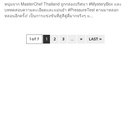
หนุ่มจาก MasterChef Thailand ถูกกล่องปริศนา #MysteryBox และ
บททดสอบความละเอียดและแม่นยำ #PressureTest ตามมาหลอก
หลอนอีกครั้ง! เป็นการแข่งขันที่สูสีคู่คี่มากจริงๆ แ...
1 of 7
1
2
3
...
»
LAST »