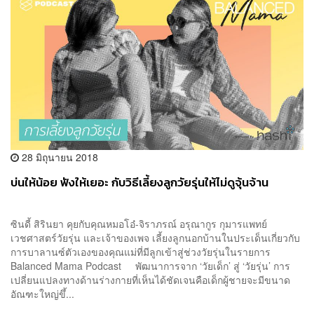
28 มิถุนายน 2018
บ่นให้น้อย ฟังให้เยอะ กับวิธีเลี้ยงลูกวัยรุ่นให้ไม่ดูจุ้นจ้าน
ซินดี้ สิรินยา คุยกับคุณหมอโอ๋-จิราภรณ์ อรุณากูร กุมารแพทย์
เวชศาสตร์วัยรุ่น และเจ้าของเพจ เลี้ยงลูกนอกบ้านในประเด็นเกี่ยวกับ
การบาลานซ์ตัวเองของคุณแม่ที่มีลูกเข้าสู่ช่วงวัยรุ่นในรายการ
Balanced Mama Podcast พัฒนาการจาก ‘วัยเด็ก’ สู่ ‘วัยรุ่น’ การ
เปลี่ยนแปลงทางด้านร่างกายที่เห็นได้ชัดเจนคือเด็กผู้ชายจะมีขนาด
อัณฑะใหญ่ขึ้...