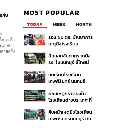
MOST POPULAR
ารกับ
TODAY
WEEK
MONTH
่า
รอง ผบ.ตร. บัญชาการ
้งแต่เด็ก
เหตุยิงโรงเรียน
rChef
เทพศิรินทร์ นนทบุรี สั่ง
หลายครั้ง
สื่อนอกจับตากราดยิง
ค้นหา 2 รอบยืนยันไร้คน
รร. ในนนทบุรี ชี้ไทยมี
ติดค้าง พบศพปู่-ย่าที่
อัตราครอบครองปืนสูง
บ้านพักผู้ก่อเหตุ
นักเรียนโรงเรียน
ในระดับต้นของภูมิภาค
เทพศิรินทร์ นนทบุรี
อพยพเข้ายังพื้นที่
ย้อนเหตุกราดยิงใน
ปลอดภัยชั่วคราว หลัง
โรงเรียนต่างประเทศ ที่
เหตุใช้อาวุธปืนภายใน
ผู้ก่อเหตุเป็นนักเรียน
โรงเรียนคลี่คลาย
คืบหน้าเหตุยิงโรงเรียน
เทพศิรินทร์นนทบุรี ดับ
6 ศพ โฆษก ตร. เร่ง