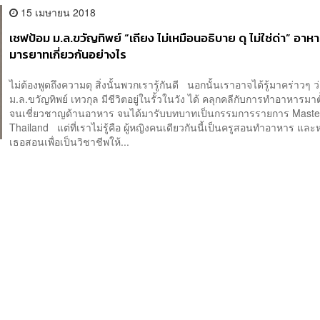
15 เมษายน 2018
เชฟป้อม ม.ล.ขวัญทิพย์ “เถียง ไม่เหมือนอธิบาย ดุ ไม่ใช่ด่า” อาห
มารยาทเกี่ยวกันอย่างไร
ไม่ต้องพูดถึงความดุ สิ่งนั้นพวกเรารู้กันดี นอกนั้นเราอาจได้รู้มาคร่าวๆ ว
ม.ล.ขวัญทิพย์ เทวกุล มีชีวิตอยู่ในรั้วในวัง ได้ คลุกคลีกับการทำอาหารมาตั
จนเชี่ยวชาญด้านอาหาร จนได้มารับบทบาทเป็นกรรมการรายการ Maste
Thailand แต่ที่เราไม่รู้คือ ผู้หญิงคนเดียวกันนี้เป็นครูสอนทำอาหาร และ
เธอสอนเพื่อเป็นวิชาชีพให้...