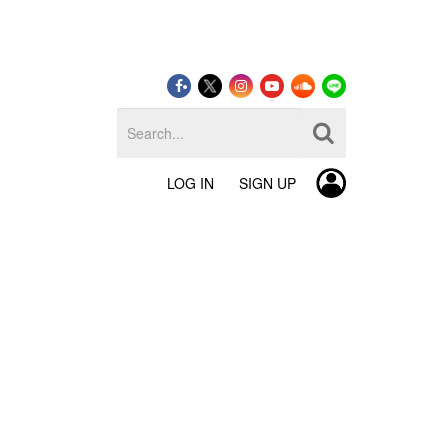
LOG IN
SIGN UP