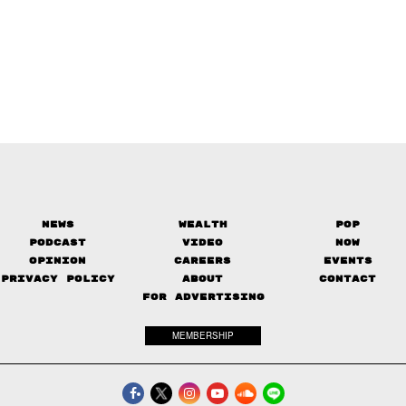
News
Wealth
Pop
Podcast
Video
Now
Opinion
Careers
Events
Privacy Policy
About
Contact
FOR ADVERTISING
MEMBERSHIP