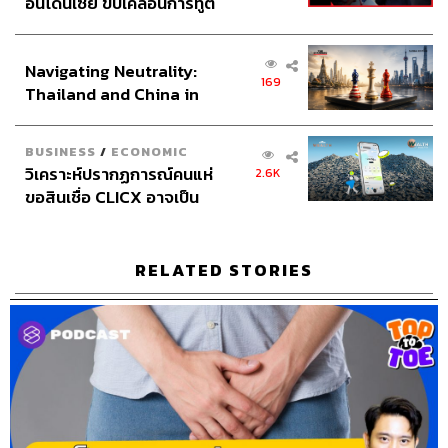
อินโดนีเซีย ขับเคลื่อนการทูต
C = Compression
การรัดด้วยผ้ายืด เพื่อป้องกันการบวมเพิ่ม
เศรษฐกิจเชิงรุก ประกาศหุ้น
ขึ้น โดยต้องพันให้พอดี ไม่รัดแน่นจนเกินไป
ส่วนยุทธศาสตร์ไทย –
Navigating Neutrality:
อินโดนีเซีย
E = Elevation
ยกส่วนที่ได้รับบาดเจ็บให้สูงกว่าระดับหัวใจ
169
Thailand and China in
เช่น การนอนยกขาสูง เพื่อให้เลือดไหลเวียนกลับสู่หัวใจได้
the Age of a New Global
สะดวก ลดการบวมบริเวณที่บาดเจ็บได้
Order
BUSINESS
/
ECONOMIC
วิเคราะห์ปรากฏการณ์คนแห่
2.6K
หากมีอาการเส้นเอ็นบาดเจ็บหรืออักเสบ โดยทั่วไปแล้วหาก
ขอสินเชื่อ CLICX อาจเป็น
ดูแลและได้รับการรักษาอย่างถูกวิธี เส้นเอ็นก็จะสามารถ
เพียงยอดภูเขาน้ำแข็ง ของ
สมานและซ่อมแซมตัวเองได้โดยไม่ต้องผ่าตัด แต่จะมีอยู่เส้น
ปัญหาหนี้ครัวเรือนไทยที่ถูก
หนึ่งที่ถ้าขาดเมื่อไร มันไม่มีทางจะสมานเองได้เลย นั่นก็คือ
ซุกไว้
RELATED STORIES
‘เอ็นไขว้หน้า’ ซึ่งต้องรักษาด้วยการผ่าตัดเท่านั้น และโดย
ส่วนมากจะพบปัญหานี้ในกลุ่มของคนที่เล่นกีฬา
เอ็นไขว้หน้าขาด อันตรายแค่ไหน
เอ็นไขว้หน้าจะอยู่ที่บริเวณหัวเข่า มีหน้าที่ป้องกันไม่ให้
กระดูกหน้าแข้งเคลื่อนไปด้านหน้าเมื่อมีการขยับ หากเล่น
กีฬาอยู่แล้วมีการปะทะรุนแรง เช่น เหยียดขามากเกินไป หรือ