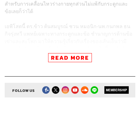
สำหรับการเคลื่อนไหวร่างกายทุกส่วนไม่แพ้กับกระดูกและ
ข้อเลยก็ว่าได้
เอพิโสดนี้ ดร.ข้าว ต้นสมบูรณ์ ชวน หมอนิก-นพ.กนกพล ธน
กิจรุ่งทวี แพทย์เฉพาะทางกระดูกและข้อ ชำนาญการด้านข้อ
เข่าและสะโพก มาให้ความรู้เกี่ยวกับเรื่องของเส้นเอ็นว่ามี
ความสำคัญแค่ไหน ถ้าเส้นเอ็นขาดจะเกิดอะไรขึ้น แล้วถ้า
บาดเจ็บกะทันหัน เราจะมีวิธีการดูแลตัวเองเบื้องต้นอย่างไร
READ MORE
เส้นเอ็นอยู่ตรงไหน สำคัญอย่างไรกับ
ร่างกายของเรา
FOLLOW US
MEMBERSHIP
เบื้องต้นต้องทำความรู้จักเส้นเอ็นในร่างกายก่อนว่าหลักๆ จะ
มีอยู่ 2 แบบ แบบแรกคือ
Ligament
เป็นเอ็นที่เชื่อมระหว่าง
ข้อ คือระหว่างกระดูกกับกระดูกด้วยกัน โดยจะมีหน้าที่คือ
ทำให้ข้อเกิดความมั่นคง แข็งแรงในขณะที่ขยับ ทำให้
เคลื่อนไหวได้อย่างมั่นคงมากขึ้น