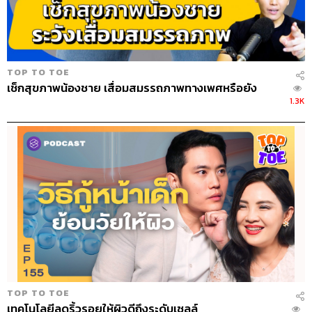
มีการบิดหมุนของเข่า ก็มีโอกาสที่เอ็นไขว้หน้าจะขาดได้
อาการของเอ็นไขว้หน้าขาด เราจะไม่ได้ปวดอย่างรุนแรง แต่
จะรู้สึกเหมือนเข่าไม่มั่นคง วิ่งแล้วแกว่งๆ รู้สึกเสียวๆ ที่
TOP TO TOE
บริเวณเข่าขณะเดินหรือวิ่ง เนื่องจากกระดูกเคลื่อนตัวไปด้าน
เช็กสุขภาพน้องชาย เสื่อมสมรรถภาพทางเพศหรือยัง
หน้าโดยไม่มีเส้นเอ็นมาหยุดไว้ เพราะมันขาดไปแล้วนั่นเอง
1.3K
โดยสาเหตุที่เอ็นไขว้หน้าไม่สามารถสมานหรือซ่อมแซมตัว
เองได้ เป็นเพราะภายในข้อเข่ามีน้ำไขข้อซึ่งจะไปยับยั้งการ
สมานของเส้นเอ็น จึงเป็นสาเหตุที่ไม่สามารถรักษาโดยไม่
ผ่าตัดได้
ถ้าเอ็นไขว้หน้าขาด แต่ไม่อยากผ่าตัด ก็สามารถทำได้ในบาง
กรณี โดยจะเหมาะกับคนที่ไม่ได้ใช้งานเยอะ ถ้าไม่ได้มี
กิจกรรมที่ต้องขยับตัวมากก็จะไม่มีผลกระทบเท่าไรนัก แต่สิ่ง
ที่ต้องรู้คือผลกระทบที่อาจเกิดขึ้นในระยะยาว เพราะถ้าปล่อย
ให้เอ็นไขว้หน้าขาดนานๆ โดยไม่ทำอะไร กระดูกบริเวณเข่า
TOP TO TOE
ของเราจะมีการเคลื่อนไหวทุกครั้งที่เราขยับ ทำให้กระดูก
เทคโนโลยีลดริ้วรอยให้ผิวดีถึงระดับเซลล์