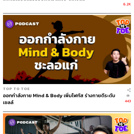
อ่อนผิวข้อถูกเสียดสีมากขึ้น และมีโอกาสที่ข้อเข่าจะเสื่อมได้
6.2K
เร็วมากกว่าคนปกติ
ชอบเล่นกีฬา จะลดความเสี่ยงจากการ
บาดเจ็บได้อย่างไร
เรื่องของการลดความเสี่ยงการบาดเจ็บของเส้นเอ็น สามารถ
เริ่มได้ตั้งแต่การเลือกอุปกรณ์เลย สมมติว่าชอบไปวิ่ง แทนที่
จะใส่รองเท้าแตะ ก็ต้องเลือกรองเท้าที่วิ่งที่รับน้ำหนักได้ดี
ออกแบบมาให้การซัพพอร์ตกับรูปเท้า นอกจากนี้เรื่องสถานที่
ก็สำคัญ ถ้าวิ่งบนพื้นปูน เข่าจะได้รับแรงกระแทกมากกว่า แต่
ถ้าวิ่งบนพื้นดินหรือยางสังเคราะห์ น้ำหนักและการกระแทก
TOP TO TOE
ต่อเข่าจะน้อยกว่า และพื้นที่วิ่งก็ควรจะเรียบ ไม่ควรลาดเอียง
ออกกำลังกาย Mind & Body เพิ่มโฟกัส ร่างกายดีระดับ
เพื่อหลีกเลี่ยงอุบัติเหตุที่อาจก่อให้เกิดการบาดเจ็บ
443
เซลล์
เลเวลถัดมาที่จะช่วยลดความเสี่ยงลงได้อีกขั้นหนึ่งคือการ
วอร์มอัพก่อนออกกำลังกายทุกครั้งด้วยการยืดเหยียด หรือ
Stretching
ซึ่งโดยทั่วไปมีอยู่ 2 รูปแบบคือ
Dynamic
Stretching และ Static Stretching