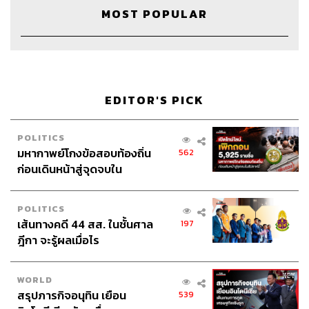
อุบัติเหตุ อาจเป็นการกระแทกแรงๆ หรือเกิดจากการ
MOST POPULAR
เล่นกีฬา
อายุมากขึ้น ความยืดหยุ่นของเส้นเอ็นก็จะลดลง ทำให้
เกิดการบาดเจ็บได้ง่าย
EDITOR'S PICK
ทั้งนี้ เมื่อพูดถึงการบาดเจ็บของเส้นเอ็นก็ไม่ได้หมายความว่า
เส้นเอ็นฉีกขาดต้องผ่าตัดเย็บซ่อมไปซะทั้งหมด บางครั้งเรายัง
สามารถดูแลตัวเองเบื้องต้นได้ เพราะแต่ละข้อของร่างกาย
POLITICS
เราประกอบไปด้วยหลายเส้นเอ็น ช่วยกันทำงานให้ข้อต่อขยับ
มหากาพย์โกงข้อสอบท้องถิ่น
562
ได้อย่างมั่นคง
เมื่อมีการบาดเจ็บของเส้นเอ็นก็อาจจะเป็นแค่
ก่อนเดินหน้าสู่จุดจบใน
การฉีกขาดบางส่วน (Sprained) อาจจะมีอาการปวด บวมแต่
สัปดาห์นี้
ก็ยังพอจะใช้งานต่อได้ เช่นเวลาเราข้อเท้าแพลง เราก็
POLITICS
สามารถปฐมพยาบาลเบื้องต้นง่ายๆ ได้โดยใช้หลักการ RICE
เส้นทางคดี 44 สส. ในชั้นศาล
197
ฎีกา จะรู้ผลเมื่อไร
R = Rest
พักใช้งานของบริเวณที่ได้รับบาดเจ็บ เพื่อป้องกัน
การบาดเจ็บเพิ่มเติม
WORLD
I = Ice
ประคบเย็น โดยใช้น้ำแข็งหรือเจลเย็นประคบใน
สรุปภารกิจอนุทิน เยือน
539
บริเวณที่บาดเจ็บ เพื่อลดอาการบวมและความเจ็บปวด