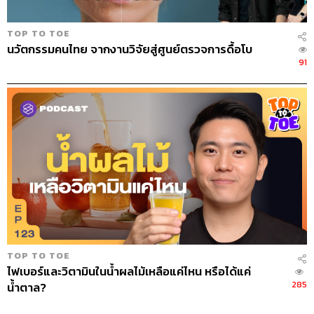
ไปว่าเส้นเอ็นก็เป็นโครงสร้างสำคัญกับความมั่นคงของข้อ
เช่นกัน ฉะนั้นบางทีที่รู้สึกเราปวดเล็กๆ น้อยๆ ก็อย่าปล่อยทิ้ง
TOP TO TOE
ไว้ หรือกินยาแก้ปวดไปเฉยๆ ถ้ามีการปวดก็อย่านิ่งนอนใจ
นวัตกรรมคนไทย จากงานวิจัยสู่ศูนย์ตรวจการดื้อโบ
แนะนำให้มาพบแพทย์เพื่อตรวจดูว่ามีความผิดปกติมากน้อย
91
แค่ไหน ต้องรักษาอย่างไร หรือเราสามารถปรับเปลี่ยน
พฤติกรรมอะไรเพื่อลดการบาดเจ็บของข้อได้บ้าง เพื่อที่เราจะ
ได้สามารถเคลื่อนไหวอย่างอิสระไปได้นานๆ
Credits
The Host
ดร.ข้าว ต้นสมบูรณ์
The Guest
นพ.กนกพล ธนกิจรุ่งทวี
Episode Producer
อธิษฐาน กาญจนะพงศ์
TOP TO TOE
Creative
Care Label
ไฟเบอร์และวิตามินในน้ำผลไม้เหลือแค่ไหน หรือได้แค่
Video Editor
จุฑาภัทร มนตรีศาสตร์
285
น้ำตาล?
Sound Director
กฤตพล จียะเกียรติ