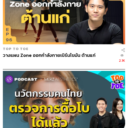
Static Stretching
คือรูปแบบการยืดเหยียดที่เรามักจะเห็นคน
ส่วนใหญ่ทำกันอยู่แล้ว ซึ่งก็คือการยืดเหยียดอยู่กับที่ เช่น ดึง
ข้อ ดึงเข่า ซึ่งจริงๆ แล้ววิธีนี้ไม่ได้ลดการบาดเจ็บได้ดีเท่ากับ
Dynamic Stretching
ที่มีการขยับไปมาของข้อก่อนที่จะออก
กำลังกาย คล้ายๆ กับการวิ่งจ็อกกิ้ง คือการวอร์มด้วยการวิ่ง
ยกขาสูงช้าๆ สั้นๆ แล้วค่อยเพิ่มความเร็วขึ้นเรื่อยๆ ภายใน
TOP TO TOE
เวลาประมาณ 5 นาที แล้วต่อด้วย
Static Stretching ปิดท้าย
วางแผน Zone ออกกำลังกายเบิร์นไขมัน ต้านแก่
ด้วยการออกกำลังกายจริง
2.1K
หลังออกกำลังกายก็ต้องไม่ลืมที่จะคูลดาวน์ด้วย ซึ่งอาจจะ
เลือกทำแค่
Dynamic Stretching
ก็ได้ แต่หากไม่เหนื่อยเกิน
ไป การทำ
Static Stretching ร่วมด้วยก็จะดีมาก เพราะจะช่วย
ทำให้กล้ามเนื้อที่เคยยืดหดเร็วๆ จากการออกกำลังกายค่อยๆ
ช้าลงจนอยู่ในระดับปกติ
สำหรับบางคนที่อาจจะเคยมองข้ามเส้นเอ็นว่าไม่สำคัญ และ
มัวไปให้ความสำคัญกับกระดูกและข้อมากเดินไป จนลืมคิด