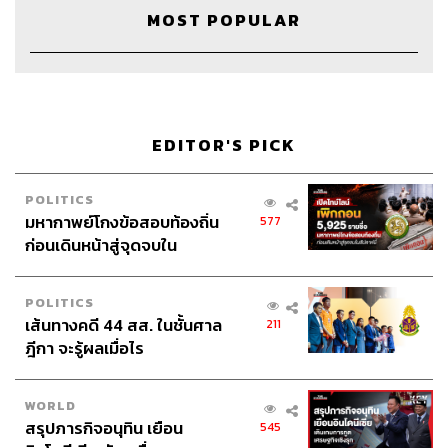
MOST POPULAR
EDITOR'S PICK
POLITICS
มหากาพย์โกงข้อสอบท้องถิ่น
577
ก่อนเดินหน้าสู่จุดจบใน
สัปดาห์นี้
TAGS:
Podcast
The Standard Podcast
POLITICS
The Secret Sauce
เคน นครินทร์
Seafresh
เส้นทางคดี 44 สส. ในชั้นศาล
211
ณฤทธิ์ เจียอาภา
ฎีกา จะรู้ผลเมื่อไร
WORLD
สรุปภารกิจอนุทิน เยือน
545