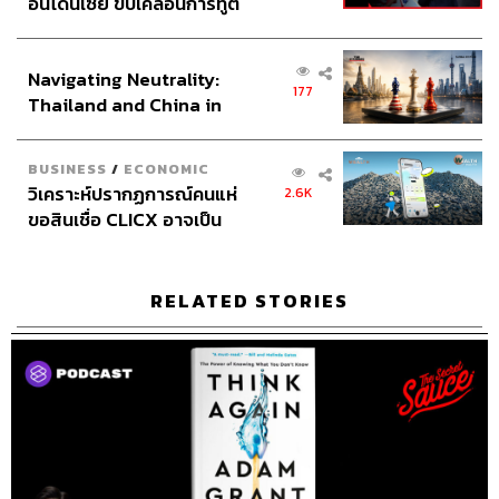
อินโดนีเซีย ขับเคลื่อนการทูต
เศรษฐกิจเชิงรุก ประกาศหุ้น
ส่วนยุทธศาสตร์ไทย –
409
Navigating Neutrality:
อินโดนีเซีย
177
Thailand and China in
the Age of a New Global
ABOUT THE HOST
Order
BUSINESS
/
ECONOMIC
นครินทร์ วนกิจไพบูลย์
วิเคราะห์ปรากฏการณ์คนแห่
2.6K
บรรณาธิการบริหาร สำนักข่าว THE
ขอสินเชื่อ CLICX อาจเป็น
STANDARD วิทยากรด้านสื่อและการทำคอน
เพียงยอดภูเขาน้ำแข็ง ของ
เทนต์ออนไลน์
ปัญหาหนี้ครัวเรือนไทยที่ถูก
ซุกไว้
RELATED STORIES