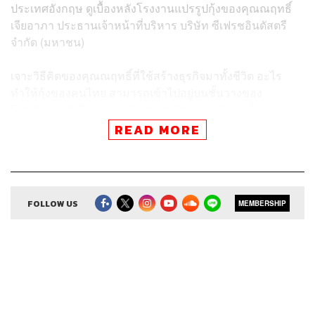
ประเทศอังกฤษ ดูเบื้องหลังโรงงานแปรรูปกุ้งของคุณณฤทธิ์
เจียอาภา
ประธานเจ้าหน้าที่บริหาร บริษัท ซีเฟรชอินดัสตรี
จำกัด (มหาชน)
เจาะวิธีคิดของคุณณฤทธิ์ที่ใช้สร้างธุรกิจมาทั้งชีวิต อะไร
ทำให้กุ้งของคนไทย สามารถเข้าไปอยู่บนชั้นวางของ
Retailer ระดับโลก อย่าง Marks & Spencer ได้สำเร็จ
READ MORE
สามารถฟังพอดแคสต์ The Secret Sauce
ผ่านแอปพลิเคชันต่างๆ ที่คุณสะดวกหรือใช้อยู่แล้วได้เลย
FOLLOW US
MEMBERSHIP