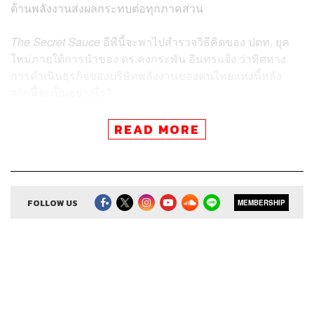
ด้านพลังงานส่งผลกระทบต่อทุกภาคส่วน
The Secret Sauce
อีพีนี้จะพาไปสำรวจวิธีคิดของ ปตท. ยุค
ใหม่ภายใต้การนำของ ดร.คงกระพัน อินทรแจ้ง ว่าทิศทาง
การดำเนินธุรกิจของบริษัทพลังงานของคนไทยแห่งนี้หลัง
จากนี้จะเป็นอย่างไร?
READ MORE
สามารถฟังพอดแคสต์ The Secret Sauce
ผ่านแอปพลิเคชันต่างๆ ที่คุณสะดวกหรือใช้อยู่แล้วได้เลย
FOLLOW US
MEMBERSHIP