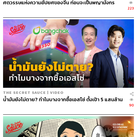
ศตวรรษแห่งความอัปยศของจีน ก่อนจะเป็นพญามังกร
223
THE SECRET SAUCE | VIDEO
น้ำมันยังไม่ตาย? ทำไมบางจากซื้อเอสโซ่ ตั้งเป้า 5 แสนล้าน
90