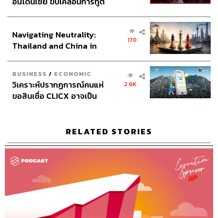
อินโดนีเซีย ขับเคลื่อนการทูต
ศุภมิตร เศรษฐลักษณ์
เศรษฐกิจเชิงรุก ประกาศหุ้น
Sound Director
กฤตพล จียะเกียรติ
ส่วนยุทธศาสตร์ไทย –
Sound Recording Engineer
ขจีพรรณ วิจิตรรัตน์, ธภัทร
Navigating Neutrality:
อินโดนีเซีย
ตั้งวงษ์ไชย
170
Thailand and China in
Graphic Designer
ธนิดา โตวิวัฒน์
the Age of a New Global
Channel Team Lead
สิทธิโชติ สุภาวรรณ์
Order
Senior Channel Admin
ทศพล เพิ่มพูล
BUSINESS
/
ECONOMIC
วิเคราะห์ปรากฏการณ์คนแห่
2.6K
Online Community Admin
สิรินยา เจษฎาพงศ์ภักดี
ขอสินเชื่อ CLICX อาจเป็น
THE STANDARD Shared Service Department
เพียงยอดภูเขาน้ำแข็ง ของ
ปัญหาหนี้ครัวเรือนไทยที่ถูก
ซุกไว้
RELATED STORIES
TAGS:
The Standard Podcast
The Secret Sauce
เคน นครินทร์
ปตท.
PTT
กลุ่ม ปตท.
คงกระพัน อินทรแจ้ง
Podcast