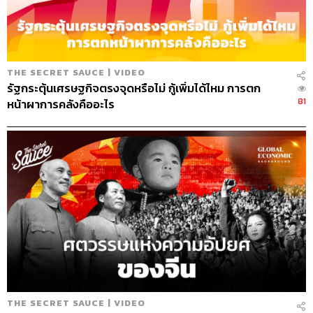
269
THE SECRET SAUCE | VIDEO
รัฐกระตุ้นเศรษฐกิจตรงจุดหรือไม่ กู้เพิ่มได้ไหม การตก
81
หน้าผาการคลังคืออะไร
ABOUT THE HOST
นครินทร์ วนกิจไพบูลย์
บรรณาธิการบริหาร สำนักข่าว THE
STANDARD วิทยากรด้านสื่อและการทำคอน
เทนต์ออนไลน์
THE SECRET SAUCE | VIDEO