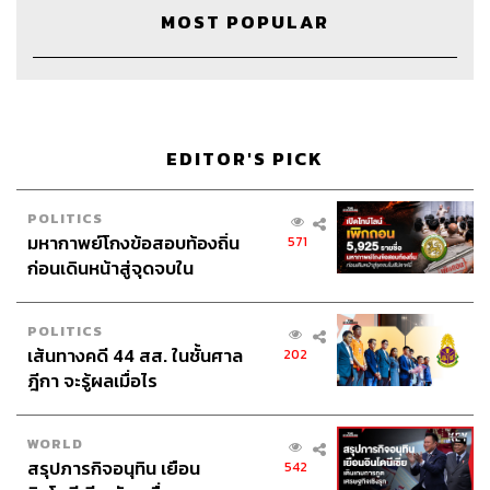
MOST POPULAR
EDITOR'S PICK
Credits
POLITICS
มหากาพย์โกงข้อสอบท้องถิ่น
571
ก่อนเดินหน้าสู่จุดจบใน
Host & Show Creator
นครินทร์ วนกิจไพบูลย์
สัปดาห์นี้
Manager
ปวริศา ตั้งตุลานนท์
POLITICS
Assistant
ศิลา รัตนวลีวงศ์
เส้นทางคดี 44 สส. ในชั้นศาล
202
Project Coordinator
ซาจิ แซ่อื้อ
ฎีกา จะรู้ผลเมื่อไร
Producer
นภัสสร กะสินัง
Content Creators
ชาคร ฉายเพชร, ธนภาคย์ อิทธิชัยพล,
WORLD
ภัทรสุดา บุญญศรี, อาภาภัทร อารยางกูร
สรุปภารกิจอนุทิน เยือน
542
Video Editors
วุฒิชัย ถิระบัญชาศักดิ์, อนนต์ พูนเจ้าทรัพย์,