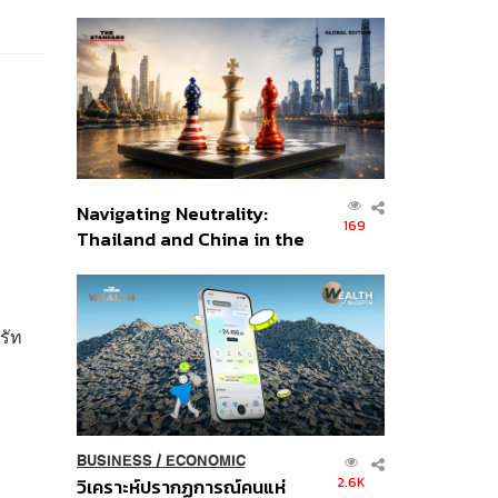
เศรษฐกิจเชิงรุก ประกาศหุ้น
ส่วนยุทธศาสตร์ไทย –
อินโดนีเซีย
Navigating Neutrality:
169
Thailand and China in the
Age of a New Global
Order
รัท
BUSINESS
/
ECONOMIC
2.6K
วิเคราะห์ปรากฏการณ์คนแห่