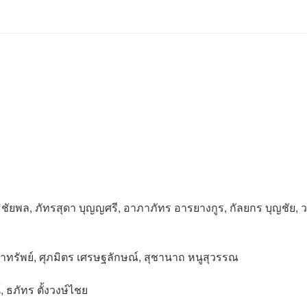
ัยพล, ภัทรสุดา บุญญศรี, อาภาภัทร อารยางกูร, กัลยกร บุญชัย, ว
เจ้าทรัพย์, ศุภมิตร เศรษฐลักษณ์, สุชานาถ หนูสุวรรณ
, ธภัทร ตั้งวงษ์ไชย