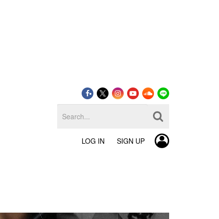
LOG IN
SIGN UP