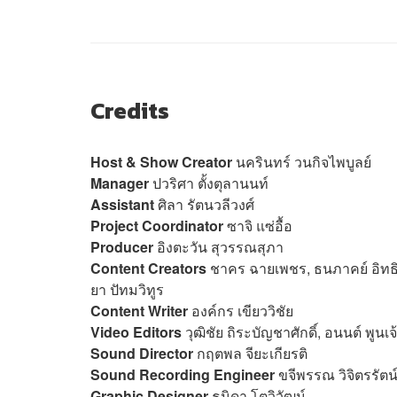
Credits
Host & Show Creator
นครินทร์ วนกิจไพบูลย์
Manager
ปวริศา ตั้งตุลานนท์
Assistant
ศิลา รัตนวลีวงศ์
Project Coordinator
ซาจิ แซ่อื้อ
Producer
อิงตะวัน สุวรรณสุภา
Content Creators
ชาคร ฉายเพชร, ธนภาคย์ อิทธิช
ยา ปัทมวิทูร
Content Writer
องค์กร เขียววิชัย
Video Editors
วุฒิชัย ถิระบัญชาศักดิ์, อนนต์ พูน
Sound Director
กฤตพล จียะเกียรติ
Sound Recording Engineer
ขจีพรรณ วิจิตรรัตน์
Graphic Designer
ธนิดา โตวิวัฒน์