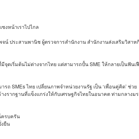
งแซงหน้าเราไปไกล
รพจน์ ประสานพานิช ผู้ตรวจการสำนักงาน สำนักงานส่งเสริมวิสาหก
ีจุดเริ่มต้นไม่ต่างจากไทย แต่สามารถปั้น SME ให้กลายเป็นฟันเฟ
ถ SMEs ไทย เปลี่ยนภาพจำหน่วยงานรัฐ เป็น ‘เพื่อนคู่คิด’ ช่วย
ร้างรากฐานที่แข็งแกร่งให้กับเศรษฐกิจไทยในอนาคต ท่ามกลางมรส
น์ครบครัน
่งยืน