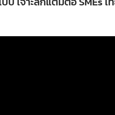
บบ เจาะลึกแต้มต่อ SMEs ไท