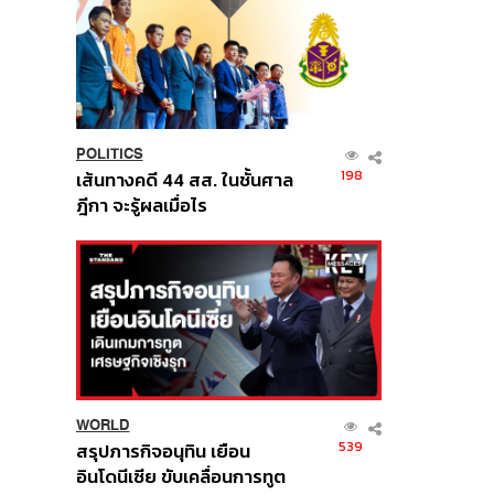
POLITICS
198
เส้นทางคดี 44 สส. ในชั้นศาล
ฎีกา จะรู้ผลเมื่อไร
WORLD
539
สรุปภารกิจอนุทิน เยือน
อินโดนีเซีย ขับเคลื่อนการทูต