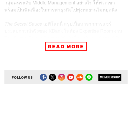
กลุ่มคนระดับ Middle Management อย่างไร ให้พวกเขา
พร้อมเป็นฟันเฟืองในการพาธุรกิจไปพุ่งทะยานไม่หยุดนิ่ง
The Secret Sauce
เอพิโสดนี้ สรุปเนื้อหาจากการแชร์
ประสบการณ์จริงของ KBank ในห้อง Expertise Room งาน
The Secret Sauce Summit 2023 เบื้องหลังการพัฒนาผู้นำ
จนได้รับรางวัลระดับนานาชาติของ KBank คืออะไร เคสจริง
READ MORE
เป็นแบบไหน บทเรียนที่องค์กรของคุณจะนำไปปรับใช้ได้ไม่
ว่าจะมีขนาดใหญ่หรือเล็กประกอบไปด้วยเรื่องอะไรบ้าง
ติดตามได้ที่นี่ที่เดียว
FOLLOW US
MEMBERSHIP
สามารถฟังพอดแคสต์ The Secret Sauce
ผ่านแอปพลิเคชันต่างๆ ที่คุณสะดวกหรือใช้อยู่แล้วได้เลย