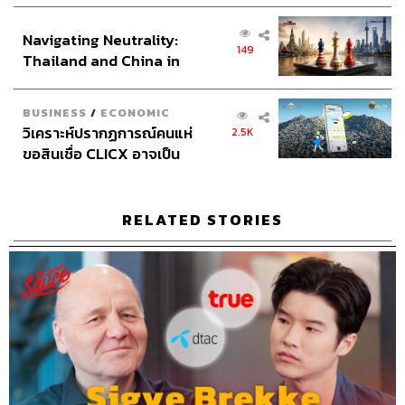
งกูร, อังคณา สุยะตา
ส่วนยุทธศาสตร์ไทย –
Video Editors
วุฒิชัย ถิระบัญชาศักดิ์, อนนต์ พูนเจ้าทรัพย์,
Navigating Neutrality:
อินโดนีเซีย
149
ศุภมิตร เศรษฐลักษณ์
Thailand and China in
Sound Director
กฤตพล จียะเกียรติ
the Age of a New Global
Sound Recording Engineer
ขจีพรรณ วิจิตรรัตน์, ธภัทร
Order
BUSINESS
/
ECONOMIC
ตั้งวงษ์ไชย
วิเคราะห์ปรากฏการณ์คนแห่
2.5K
Graphic Designer
ธนิดา โตวิวัฒน์
ขอสินเชื่อ CLICX อาจเป็น
Channel Team Lead
สิทธิโชติ สุภาวรรณ์
เพียงยอดภูเขาน้ำแข็ง ของ
Senior Channel Admin
ทศพล เพิ่มพูล
ปัญหาหนี้ครัวเรือนไทยที่ถูก
Online Community Admin
สิรินยา เจษฎาพงศ์ภักดี
ซุกไว้
RELATED STORIES
THE STANDARD Shared Service Department
TAGS:
Podcast
The Standard Podcast
The Secret Sauce
เคน นครินทร์