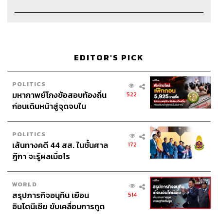
EDITOR'S PICK
POLITICS
มหากาพย์โกงข้อสอบท้องถิ่น
522
ก่อนเดินหน้าสู่จุดจบใน
สัปดาห์นี้
Credits
POLITICS
เส้นทางคดี 44 สส. ในชั้นศาล
172
Host & Show Creator
นครินทร์ วนกิจไพบูลย์
ฎีกา จะรู้ผลเมื่อไร
Manager
ปวริศา ตั้งตุลานนท์
Assistant
อสุมิ สุกี้คาวะ
WORLD
Project Coordinator
ณิชนันทน์ ทับทิม
สรุปภารกิจอนุทิน เยือน
514
Content Creators
ชาคร ฉายเพชร, ธนภาคย์ อิทธิชัยพล,
อินโดนีเซีย ขับเคลื่อนการทูต
ภัทรสุดา บุญญศรี, ภัทรพร บุญนำอุดม, อาภาภัทร อารยา
เศรษฐกิจเชิงรุก ประกาศหุ้น