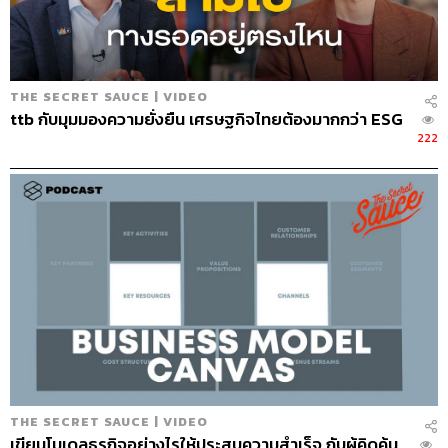
THE SECRET SAUCE | VIDEO
ttb กับมุมมองความยั่งยืน เศรษฐกิจไทยต้องมากกว่า ESG
222
738
ABOUT THE HOST
นครินทร์ วนกิจไพบูลย์
บรรณาธิการบริหาร สำนักข่าว THE
STANDARD วิทยากรด้านสื่อและการทำคอน
เทนต์ออนไลน์
THE SECRET SAUCE | VIDEO
เขียนโมเดลธุรกิจอย่างไรให้ประสบความสำเร็จ กับผู้คิดค้น