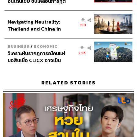
อินโดนีเซีย ขับเคลื่อนการทูต
Video Editor
วุฒิชัย ถิระบัญชาศักดิ์
เศรษฐกิจเชิงรุก ประกาศหุ้น
Sound Designer & Engineer
กฤตพล จียะเกียรติ
ส่วนยุทธศาสตร์ไทย –
Sound Recording Engineer
ขจีพรรณ วิจิตรรัตน์
Navigating Neutrality:
อินโดนีเซีย
Assistant
อสุมิ สุกี้คาวะ
150
Thailand and China in
Graphic Designer
ธนิดา โตวิวัฒน์
the Age of a New Global
Channel Manager
เชษฐพงศ์ ชูประดิษฐ์
Order
Social Media Editor
ทศพล เพิ่มพูล
BUSINESS
/
ECONOMIC
วิเคราะห์ปรากฏการณ์คนแห่
2.5K
Channel Interns
นิพพิชฌน์ ชุลีนวน
ขอสินเชื่อ CLICX อาจเป็น
THE STANDARD Proofreader Team
เพียงยอดภูเขาน้ำแข็ง ของ
THE STANDARD Webmaster Team
ปัญหาหนี้ครัวเรือนไทยที่ถูก
Social Media Admins
วนัชพร ดวงนิล, สุทธกิตติ์​ สุทธา
ซุกไว้
RELATED STORIES
วรรณกุล, ธิติกร ลิ้มทองมณี, วิมลณัฐ พรศิริอนันต์
Archive Officer
ชริน จำปาวัน
TAGS:
Podcast
The Standard Podcast
The Secret Sauce
เคน นครินทร์