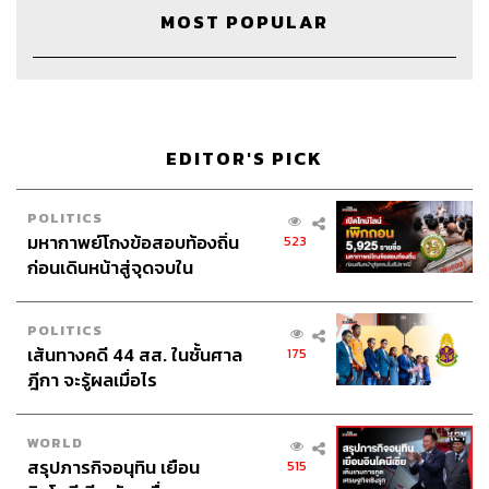
MOST POPULAR
EDITOR'S PICK
POLITICS
มหากาพย์โกงข้อสอบท้องถิ่น
523
ก่อนเดินหน้าสู่จุดจบใน
สัปดาห์นี้
Credits
POLITICS
เส้นทางคดี 44 สส. ในชั้นศาล
175
ฎีกา จะรู้ผลเมื่อไร
Show Creator
นครินทร์ วนกิจไพบูลย์
Gust
ฐิติพัฒน์ ศุภภัทรานนท์
WORLD
The Secret Sauce Manager
ปวริศา ตั้งตุลานนท์
สรุปภารกิจอนุทิน เยือน
515
Content Creator
ชาคร ฉายเพชร