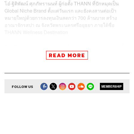
โอ๋-ฐิติพัฒน์ ศุภภัทรานนท์
ผู้ก่อตั้ง THANN ที่ปักหมุดเป็น
Global Niche Brand ตั้งแต่วันแรก และยังคงสานต่อเป้า
หมายใหญ่ด้วยการลงทุนเงินสดกว่า 700 ล้านบาท สร้าง
อาณาจักรสปา ณ จังหวัดพระนครศรีอยุธยา ภายใต้ชื่อ
THANN Wellness Destination
The Secret Sauce ชวนผู้ชมเปลี่ยนบรรยากาศด้วยการลงพื้น
ที่ THANN Wellness Destination เพื่อพูดคุยถึงแนวคิดการ
READ MORE
เนรมิตสถานที่แห่งนี้ พร้อมถอดวิชาปั้นแบรนดิ้ง และมุมมอง
การดูแลสุขภาพที่มีความหมายกับชีวิต ที่นี่ที่เดียว
FOLLOW US
MEMBERSHIP
สามารถฟังพอดแคสต์ The Secret Sauce
ผ่านแอปพลิเคชันต่างๆ ที่คุณสะดวกหรือใช้อยู่แล้วได้เลย