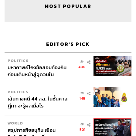
MOST POPULAR
EDITOR'S PICK
POLITICS
Credits
มหากาพย์โกงข้อสอบท้องถิ่น
496
ก่อนเดินหน้าสู่จุดจบใน
Show Creator
นครินทร์ วนกิจไพบูลย์
สัปดาห์นี้
Head of The Secret Sauce
ปณชัย อารีเพิ่มพร
POLITICS
Content Creator
ชาคร ฉายเพชร
เส้นทางคดี 44 สส. ในชั้นศาล
148
Video Editor
วุฒิชัย ถิระบัญชาศักดิ์
ฎีกา จะรู้ผลเมื่อไร
Sound Designer & Engineer
กฤตพล จียะเกียรติ
Sound Recording Engineer
ขจีพรรณ วิจิตรรัตน์
Assistant
อสุมิ สุกี้คาวะ
WORLD
Graphic Designer
ธนิดา โตวิวัฒน์
สรุปภารกิจอนุทิน เยือน
501