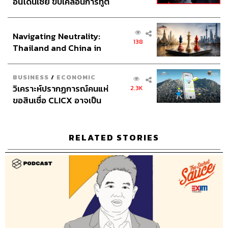
อินโดนีเซีย ขับเคลื่อนการทูต
Channel Manager
เชษฐพงศ์ ชูประดิษฐ์
เศรษฐกิจเชิงรุก ประกาศหุ้น
THE STANDARD Proofreader team
ส่วนยุทธศาสตร์ไทย –
Webmaster
ไชยพร ศิริกลการ
Navigating Neutrality:
อินโดนีเซีย
Social Media Admins
วนัชพร ดวงนิล, สุทธกิตติ์​ สุทธา
138
Thailand and China in
วรรณกุล, ธิติกร ลิ้มทองมณี, วิมลณัฐ พรศิริอนันต์
the Age of a New Global
Archive Officer
ชริน จำปาวัน
Order
BUSINESS
/
ECONOMIC
วิเคราะห์ปรากฏการณ์คนแห่
2.3K
ขอสินเชื่อ CLICX อาจเป็น
เพียงยอดภูเขาน้ำแข็ง ของ
ปัญหาหนี้ครัวเรือนไทยที่ถูก
TAGS:
เคน นครินทร์
นครินทร์ วนกิจไพบูลย์
ซุกไว้
KBank Private Banking
Podcast
RELATED STORIES
ธนาคารกสิกรไทย
นครินทร์
เคน
The Standard Podcast
The Secret Sauce