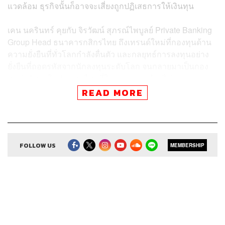
แวดล้อม ธุรกิจนั้นก็อาจจะเสี่ยงถูกปฏิเสธการให้เงินทุน
เคน นครินทร์ คุยกับ
จิรวัฒน์ สุภรณ์ไพบูลย์ Private Banking
Group Head ธนาคารกสิกรไทย ถึงเทรนด์ใหม่ที่กองทุนด้าน
ความยั่งยืนที่ทั่วโลกกำลังตื่นตัว และกลยุทธ์การลงทุนอย่าง
ยั่งยืนที่ถอดรหัสจากนักลงทุนระดับโลก จนกลายมาเป็นกอง
ทุนน่าจับตาในประเทศไทยที่ใครหลายคนต้องไม่ตกขบวน
READ MORE
สามารถฟังพอดแคสต์ The Secret Sauce
ผ่านแอปพลิเคชันต่างๆ ที่คุณสะดวกหรือใช้อยู่แล้วได้เลย
FOLLOW US
MEMBERSHIP