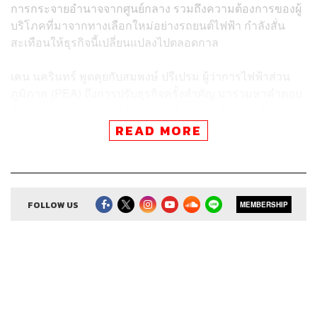
การกระจายอำนาจจากศูนย์กลาง รวมถึงความต้องการของผู้
บริโภคที่มาจากทางเลือกใหม่อย่างรถยนต์ไฟฟ้า กำลังสั่น
สะเทือนให้ธุรกิจนี้เปลี่ยนแปลงไปตลอดกาล
เคน นครินทร์ พูดคุยกับสมพงษ์ ปรีเปรม ผู้ว่าการไฟฟ้าส่วน
ภูมิภาค (PEA) ถึงการปรับธุรกิจครั้งสำคัญ มาร่วมหาคำตอบ
กันว่า บทบาทของการไฟฟ้าส่วนภูมิภาคจะเป็นอย่างไร บท
เรียนอะไรที่เขาได้เรียนรู้จากการทรานฟอร์มองค์กร และ
READ MORE
แผนเดินหน้าต่อหลังจากนี้จะมุ่งไปทางไหน ใน The Secret
Sauce
FOLLOW US
MEMBERSHIP
สามารถฟังพอดแคสต์ The Secret Sauce
ผ่านแอปพลิเคชันต่างๆ ที่คุณสะดวกหรือใช้อยู่แล้วได้เลย