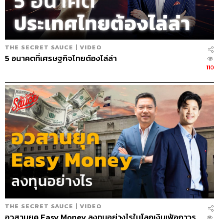
THE SECRET SAUCE | VIDEO
202
5 อนาคตที่เศรษฐกิจไทยต้องไล่ล่า
110
ABOUT THE HOST
นครินทร์ วนกิจไพบูลย์
บรรณาธิการบริหาร สำนักข่าว THE
STANDARD วิทยากรด้านสื่อและการทำคอน
เทนต์ออนไลน์
THE SECRET SAUCE | VIDEO
อวสานยุค Easy Money ลงทุนอย่างไรในโลกเงินเฟ้อถาวร