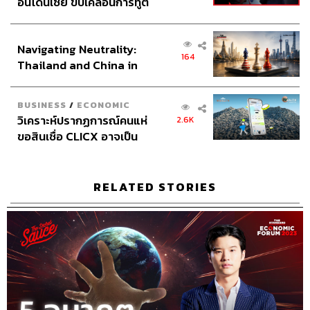
อินโดนีเซีย ขับเคลื่อนการทูต
Sound Recording Engineer ขจีพรรณ วิจิตรรัตน์
เศรษฐกิจเชิงรุก ประกาศหุ้น
Assistant อสุมิ สุกี้คาวะ
ส่วนยุทธศาสตร์ไทย –
Art Director อนงค์นาฏ วิวัฒนานนท์
Navigating Neutrality:
อินโดนีเซีย
Channel Manager เชษฐพงศ์ ชูประดิษฐ์
164
Thailand and China in
Channel Admin จักรภัทร อ่ำพริ้ง
the Age of a New Global
Proofreader ลักษณ์นารา พักตร์เพียงจันทร์
Order
Webmaster
อารยา ปานศรี
BUSINESS
/
ECONOMIC
Social Media Admins วนัชพร ดวงนิล, สุทธกิตติ์​ สุทธาวรรณ
วิเคราะห์ปรากฏการณ์คนแห่
2.6K
กุล, ธิติกร ลิ้มทองมณี, วิมลณัฐ พรศิริอนันต์
ขอสินเชื่อ CLICX อาจเป็น
Archive Officer ชริน จำปาวัน
เพียงยอดภูเขาน้ำแข็ง ของ
ปัญหาหนี้ครัวเรือนไทยที่ถูก
ซุกไว้
RELATED STORIES
TAGS:
นครินทร์ วนกิจไพบูลย์
Podcast
นครินทร์
เคน
The Standard Podcast
The Secret Sauce