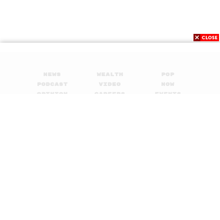
News
Wealth
Pop
Podcast
Video
Now
Opinion
Careers
Events
Privacy
About
Contact
Policy
FOR
ADVERTISING
MEMBERSHIP
© 2017-
2026
The Standard. All rights reserved.