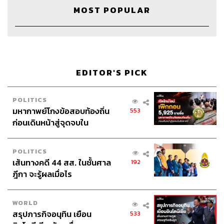
MOST POPULAR
EDITOR'S PICK
POLITICS
มหากาพย์โกงข้อสอบท้องถิ่น
553
ก่อนเดินหน้าสู่จุดจบใน
สัปดาห์นี้
Credits
POLITICS
เส้นทางคดี 44 สส. ในชั้นศาล
192
Show Creator นครินทร์ วนกิจไพบูลย์
ฎีกา จะรู้ผลเมื่อไร
Show Producer ปวริศา ตั้งตุลานนท์
Creative ภัทร จารุอริยานนท์
Video Editor วุฒิชัย ถิระบัญชาศักดิ์
WORLD
Sound Designer & Engineer กฤตพล จียะเกียรติ
สรุปภารกิจอนุทิน เยือน
533