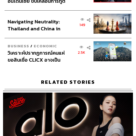
อินโดนีเซีย ขับเคลื่อนการทูต
เศรษฐกิจเชิงรุก ประกาศหุ้น
TAGS:
The Standard Podcast
McLaren
Google
ส่วนยุทธศาสตร์ไทย –
Alphabet
The Secret Sauce
นวัตกรรม
เคน นครินทร์
นครินทร์ วนกิจไพบูลย์
โควิด-19
Navigating Neutrality:
อินโดนีเซีย
149
Podcast
วัคซีน
Business
GSK
brand
Thailand and China in
จีเอสเค
นครินทร์
อุตสาหกรรมยา
เคน
the Age of a New Global
Medical Hub
Order
BUSINESS
/
ECONOMIC
วิเคราะห์ปรากฏการณ์คนแห่
2.5K
ขอสินเชื่อ CLICX อาจเป็น
เพียงยอดภูเขาน้ำแข็ง ของ
ปัญหาหนี้ครัวเรือนไทยที่ถูก
ซุกไว้
RELATED STORIES
65
ABOUT THE HOST
นครินทร์ วนกิจไพบูลย์
บรรณาธิการบริหาร สำนักข่าว THE