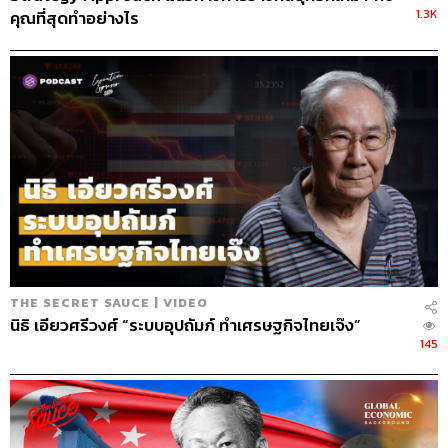
1.3K
คุณที่สุดทำอย่างไร
THE SECRET SAUCE | VIDEO
นิธิ เอียวศรีวงศ์ “ระบบอุปถัมภ์ ทำเศรษฐกิจไทยเจ๊ง”
145