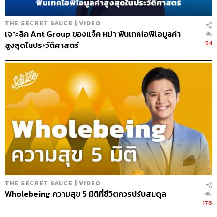
THE SECRET SAUCE | VIDEO
เจาะลึก Ant Group ของแจ็ค หม่า ฟินเทคไอพีโอมูลค่า
54
สูงสุดในประวัติศาสตร์
THE SECRET SAUCE | VIDEO
Wholebeing ความสุข 5 มิติที่ชีวิตควรปรับสมดุล
176