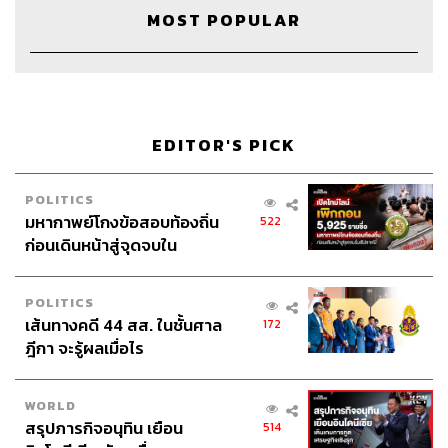
Show Creator นครินทร์ วนกิจไพบูลย์
MOST POPULAR
Show Producer ปวริศา ตั้งตุลานนท์
Creative ภัทร จารุอริยานนท์
Sound Editor
เดชาณัฏฐ์ ธีรดุริยสฤษฏ์
Sound Designer & Engineer กฤตพล จียะเกียรติ
Art Director
อนงค์นาฏ วิวัฒนานนท์
EDITOR'S PICK
Channel Manager เชษฐพงศ์ ชูประดิษฐ์
Proofreader ลักษณ์นารา พักตร์เพียงจันทร์
POLITICS
Webmaster
ไชยพร ศิริกลการ
มหากาพย์โกงข้อสอบท้องถิ่น
522
Social Media Admin สุทธกิตติ์​ สุทธาวรรณกุล, ธิติกร ลิ้ม
ก่อนเดินหน้าสู่จุดจบใน
ทองมณี, ณัฐชัย ตั้งวงศ์วิวัฒน์
สัปดาห์นี้
Archive Officer ชริน จำปาวัน
POLITICS
Music
westonemusic.com
เส้นทางคดี 44 สส. ในชั้นศาล
172
Intern เอกราช มอเซอร์
ฎีกา จะรู้ผลเมื่อไร
WORLD
สรุปภารกิจอนุทิน เยือน
514