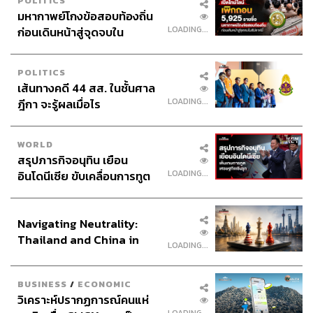
POLITICS
มหากาพย์โกงข้อสอบท้องถิ่น
Webmaster
ไชยพร ศิริกลการ
LOADING...
ก่อนเดินหน้าสู่จุดจบใน
Music
westonemusic.com
สัปดาห์นี้
POLITICS
เส้นทางคดี 44 สส. ในชั้นศาล
LOADING...
ฎีกา จะรู้ผลเมื่อไร
TAGS:
นครินทร์ วนกิจไพบูลย์
เคล็ดลับความสำเร็จ
ถอดรหัสความสำเร็จ
Podcast
ฝ่าวิกฤตโควิด19
WORLD
Business
McKinsey & Company
brand
สรุปภารกิจอนุทิน เยือน
วิกฤตโควิด19
นครินทร์
โควิด19
เคน
LOADING...
อินโดนีเซีย ขับเคลื่อนการทูต
นพมาศ ศิวะกฤษณ์กุล
The Standard Podcast
The Secret Sauce
เคน นครินทร์
เศรษฐกิจเชิงรุก ประกาศหุ้น
ส่วนยุทธศาสตร์ไทย –
Navigating Neutrality:
อินโดนีเซีย
LOADING...
Thailand and China in
LOADING...
the Age of a New Global
Order
ABOUT THE HOST
BUSINESS
/
ECONOMIC
วิเคราะห์ปรากฏการณ์คนแห่
นครินทร์ วนกิจไพบูลย์