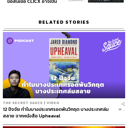
LOADING...
ขอสินเชื่อ CLICX อาจเป็น
บรรณาธิการบริหาร สำนักข่าว THE
เพียงยอดภูเขาน้ำแข็ง ของ
STANDARD วิทยากรด้านสื่อและการทำคอน
เทนต์ออนไลน์
ปัญหาหนี้ครัวเรือนไทยที่ถูก
ซุกไว้
RELATED STORIES
THE SECRET SAUCE | VIDEO
12 ปัจจัย ทำไมบางประเทศรอดพ้นวิกฤต บางประเทศล่ม
...
สลาย จากหนังสือ Upheaval