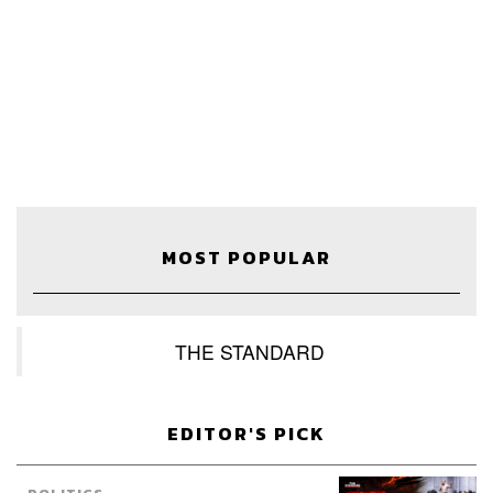
Credits
Show Creator
นครินทร์ วนกิจไพบูลย์
MOST POPULAR
Show Producer
ปวริศา ตั้งตุลานนท์
Show Co-Producer
เชษฐพงศ์ ชูประดิษฐ์
Creative
ภัทร จารุอริยานนท์
THE STANDARD
Sound Editor
เชษฐพงศ์ ชูประดิษฐ์
Video Editor
ฐิติกาญจน์ กาญจนภักดี
Sound Designer & Engineer
กฤตพล จียะเกียรติ
EDITOR'S PICK
Marketing & Coordinator
อภิสิทธิ์​ หรรษาภิรมย์โชค
Art Director
อนงค์นาฏ วิวัฒนานนท์
Proofreader
พรนภัส ชำนาญค้า