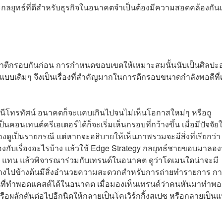
เพราะกลยุทธ์ที่ดีสำหรับธุรกิจในอนาคตจำเป็นต้องมีความสอดคล้องกั
งมาตีกรอบกันก่อน การกำหนดขอบเขตให้เหมาะสมนั้นนับเป็นศิลปะอ
จแบบเดิมๆ จึงเป็นเรื่องที่สำคัญมากในการตีกรอบขนาดกำลังพอดีที่
านีโทรทัศน์ อนาคตก็จะแคบเกินไปจนไม่เห็นโอกาสใหม่ๆ หรือถู
นคอนเทนต์ครีเอเตอร์ได้ก็จะเริ่มเห็นกรอบที่กว้างขึ้น เมื่อมีปัจจัย
งดูเป็นรายกรณี แต่หากจะอธิบายให้เห็นภาพรวมจะมีสิ่งที่เรียกว่า
วข้องกับเรื่องอะไรบ้าง แล้วใช้ Edge Strategy กลยุทธ์ชายขอบมาลองจ
อื่นๆ แทน แล้วพิจารณาร่วมกับเทรนด์ในอนาคต ดูว่าโดเมนใดน่าจะมี
อย่างไปข้างต้นมีสิ่งอำนวยความสะดวกสำหรับการถ่ายทำรายการ กา
่าพื้นที่ทำพอดแคสต์ได้ในอนาคต เมื่อมองเห็นเทรนด์ว่าคนหันมาทำ
รือผลักดันต่อไปอีกนิดให้กลายเป็นโคเวิร์กกิ้งสเปซ หรือกลายเป็นแ