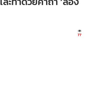
ิดและทำด้วยคาถา ‘ลอง
77