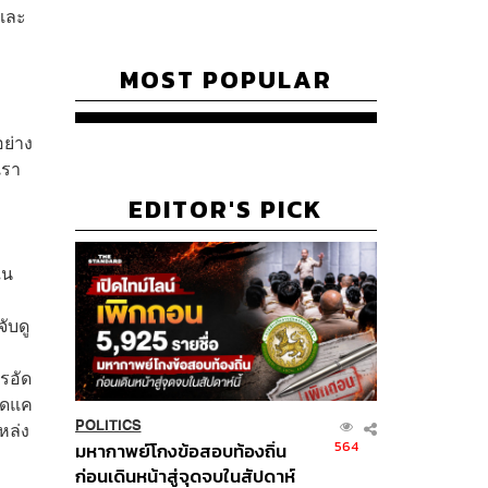
นและ
MOST POPULAR
ย่าง
เรา
EDITOR'S PICK
ใน
ับดู
รอัด
พอดแค
POLITICS
หล่ง
564
มหากาพย์โกงข้อสอบท้องถิ่น
ก่อนเดินหน้าสู่จุดจบในสัปดาห์