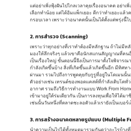
แต่อย่าเพิ่งฟุ้งฝันไปไกลเวลาคุยเรื่องอนาคต อย่าเพิ่ง
เลือกทำน้อย แต่ได้อิมแพ็กเยอะ ดีกว่าทำเยอะแล้วความ
กรอบเวลา เพราะว่าอนาคตนั้นเป็นได้ตั้งแต่พรุ่งนี้ไ
2. การสำรวจ (Scanning)
เพราะว่าทุกอย่างที่เราทำต้องมีหลักฐาน ถ้าไม่มี
มองให้ลึกจริงๆ แล้วเขาคือนักสแกนสัญญาณที่คนอื่
เป็นเรื่องใหญ่ ขั้นตอนนี้จึงเป็นการมาตั้งใจพิจารณา
กำลังเกิดขึ้นบ้าง สิ่งที่เกิดขึ้นแล้วเกิดขึ้นอีก มี
ผ่านมา รวมไปถึงการพูดคุยกับกูรูที่อยู่ในโดเมน
ตัวอย่างเช่น เทรนด์ของพอดแคสต์ที่กำลังเติบโตท
อากาศ รวมถึงวิธีการทำงานแบบ Work From Home ท
เข้ามาอยู่ใต้ร่มเดียวกัน เป็นการลงทุนเพื่อให้ได้ม
เช่นนั้นวันหนึ่งที่ตลาดชะลอตัวแล้วเรายังเป็นเบอร์เ
3. การสร้างอนาคตหลายรูปแบบ (Multiple 
นำความเป็นไปได้ทั้งหมดมารวมกันดูว่าอะไรบ้างที่เ