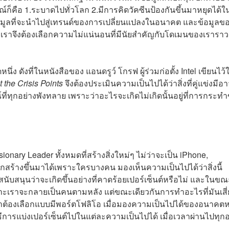
ก็คือ 1.ระบาดไปทั่วโลก 2.มีการคิดวัคซีนป้องกันขึ้นมาหยุดได้ใ
งข้อมูลที่จะนำไปสู่เทรนด์ของการเปลี่ยนแปลงในอนาคต และข้อมูลข
ัน เราจึงต้องเลือกความไม่แน่นอนที่มีนัยสำคัญกับโดเมนของเราราว
นึ่ง ดังที่ในหนังสือของ แอนดรูว์ โกรฟ ผู้ร่วมก่อตั้ง Intel เขียนไว้
 the Crisis Points
จึงต้องประเมินความเป็นไปได้ว่าสิ่งที่คู่แข่งมีอ
์ที่ทุกอย่างพังทลาย เพราะว่าอะไรจะเกิดไม่เกิดนั้นอยู่ที่การกระท
nary Leader ทั้งหมดที่สร้างสิ่งใหม่ๆ ไม่ว่าจะเป็น iPhone,
กสร้างขึ้นมาได้เพราะใครบางคน มองเห็นความเป็นไปได้ว่าสิ่งนี้
มาสนับสนุนว่าจะเกิดขึ้นอย่างที่คาดร้อยเปอร์เซ็นต์หรือไม่ และในขณ
าะเราจะกลายเป็นคนตามหลัง แต่ขณะเดียวกันการทำอะไรที่มันเสี่
คำว่าต้องเลือกแบบมีพอร์ตโฟลิโอ เมื่อมองความเป็นไปได้ของอนาค
ีการแบ่งเปอร์เซ็นต์ไปในแต่ละความเป็นไปได้ เมื่อเวลาผ่านไปทุกอ