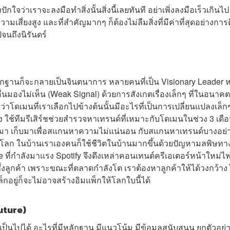
ปักใจว่าเราจะลงมือทำสิ่งนั้นสิ่งนี้เลยทันที อย่าเพิ่งลงมือเร็วเกินไป
เสี่ยงสูง และที่สำคัญมากๆ ก็ต้องไม่ลืมสิ่งที่มีค่าที่สุดอย่างการต
ปจนถึงนิรันดร์
หลักฐานก็จะกลายเป็นจินตนาการ หลายคนที่เป็น Visionary Leader 
นมองไม่เห็น (Weak Signal) ด้วยการสังเกตเรื่องเล็กๆ ที่ในอนาค
ว่าโดเมนที่เราเลือกไปข้างต้นนั้นมีอะไรที่เป็นการเปลี่ยนแปลงเล็กๆ 
ทิศทาง ใช้ทีมรีเสิร์ชช่วยสำรวจหาเทรนด์ที่เหมาะกับโดเมนในช่วง 3 เดือน
นั้นมา เก็บมาเพื่อสแกนหาความไม่แน่นอน กับสแกนหาเทรนด์บางอย่
ั่วโลก ในบ้านเราเองคนก็ใช้ชีวิตในบ้านมากขึ้นด้วยปัญหามลพิษทา
ี่กำลังมาแรง Spotify จึงดึงเหล่าคอนเทนต์ครีเอเตอร์หน้าใหม่ไ
าซึ่งลูกค้า เพราะขณะที่ตลาดกำลังโต เราต้องหาลูกค้าให้ได้วงกว้าง 
ล็กอยู่ก็จะไม่อาจสร้างอิมแพ็กให้โลกใบนี้ได้
Future)
ป็นไปได้ อะไรที่มีหลักฐาน มีแนวโน้ม มีข้อมูลสนับสนุน ยกตัวอย่