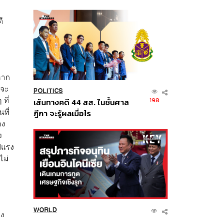
นี้
ี
หาก
ตจะ
POLITICS
ที่
198
เส้นทางคดี 44 สส. ในชั้นศาล
ที่
ฎีกา จะรู้ผลเมื่อไร
าง
ง
ฟแรง
ไม่
WORLD
าง