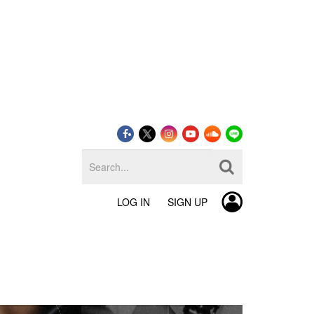
LOG IN
SIGN UP