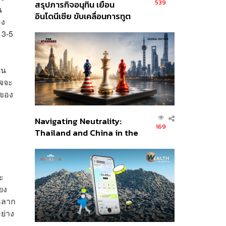
539
สรุปภารกิจอนุทิน เยือน
น
อินโดนีเซีย ขับเคลื่อนการทูต
อง
เศรษฐกิจเชิงรุก ประกาศหุ้น
 3-5
ส่วนยุทธศาสตร์ไทย –
อินโดนีเซีย
ใน
าจจะ
ำของ
Navigating Neutrality:
169
Thailand and China in the
Age of a New Global
Order
ะ
ยง
ตหลาก
ย่าง