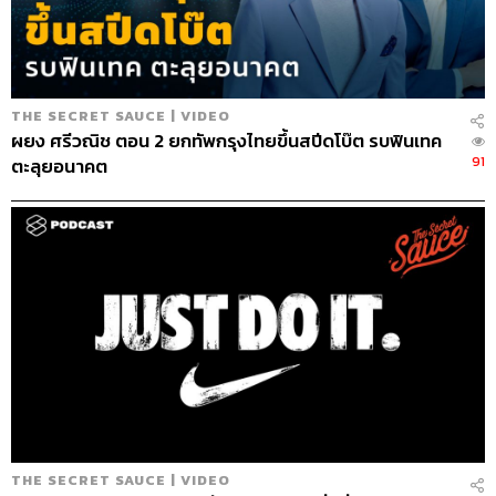
Episode Editor
เชษฐพงศ์ ชูประดิษฐ์
Sound Designer & Engineer
กฤตพล จียะเกียรติ
Marketing & Coordinator
อภิสิทธิ์​ หรรษาภิรมย์โชค
Art Director
อนงค์นาฏ วิวัฒนานนท์
THE SECRET SAUCE | VIDEO
Proofreader
พรนภัส ชำนาญค้า
ผยง ศรีวณิช ตอน 2 ยกทัพกรุงไทยขึ้นสปีดโบ๊ต รบฟินเทค
Webmaster
จินตนา ประชุมพันธ์
91
ตะลุยอนาคต
TAGS:
เคน
The Standard Podcast
The Secret Sauce
เคน นครินทร์
นครินทร์ วนกิจไพบูลย์
เคล็ดลับความสำเร็จ
ถอดรหัสความสำเร็จ
Podcast
Business
brand
นครินทร์
THE SECRET SAUCE | VIDEO