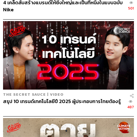
4 เคล็ดลับสร้างแบรนด์ให้ยิ่งใหญ่และเป็นที่หนึ่งในแบบฉบับ
501
Nike
906
ABOUT THE HOST
นครินทร์ วนกิจไพบูลย์
บรรณาธิการบริหาร สำนักข่าว THE
STANDARD วิทยากรด้านสื่อและการทำคอน
เทนต์ออนไลน์
THE SECRET SAUCE | VIDEO
สรุป 10 เทรนด์เทคโนโลยีปี 2025 ผู้ประกอบการไทยต้องรู้
487