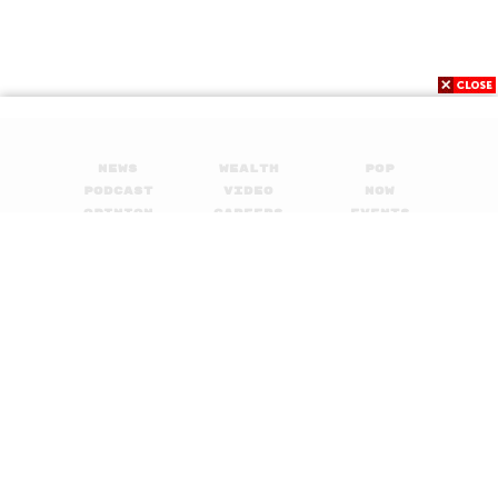
News
Wealth
Pop
Podcast
Video
Now
Opinion
Careers
Events
Privacy
About
Contact
Policy
FOR
ADVERTISING
MEMBERSHIP
© 2017-
2026
The Standard. All rights reserved.