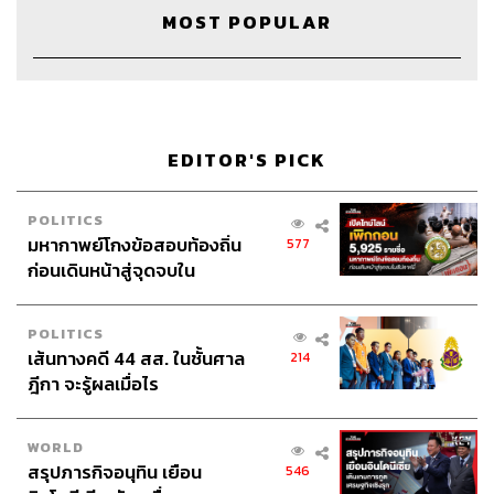
อะไรต่อความจำของพวกเขาเลย
MOST POPULAR
สามารถฟังพอดแคสต์ The Secret Sauce
EDITOR'S PICK
ผ่านแอปพลิเคชันต่างๆ ที่คุณสะดวกหรือใช้อยู่แล้วได้เลย
POLITICS
มหากาพย์โกงข้อสอบท้องถิ่น
577
ก่อนเดินหน้าสู่จุดจบใน
สัปดาห์นี้
POLITICS
เส้นทางคดี 44 สส. ในชั้นศาล
214
ฎีกา จะรู้ผลเมื่อไร
WORLD
สรุปภารกิจอนุทิน เยือน
546