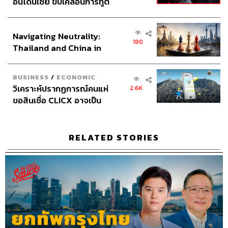
อินโดนีเซีย ขับเคลื่อนการทูต
เศรษฐกิจเชิงรุก ประกาศหุ้น
ส่วนยุทธศาสตร์ไทย –
Navigating Neutrality:
อินโดนีเซีย
180
Thailand and China in
the Age of a New Global
Order
BUSINESS
/
ECONOMIC
วิเคราะห์ปรากฏการณ์คนแห่
2.6K
ขอสินเชื่อ CLICX อาจเป็น
เพียงยอดภูเขาน้ำแข็ง ของ
ปัญหาหนี้ครัวเรือนไทยที่ถูก
ซุกไว้
RELATED STORIES
Credits
The Host
นครินทร์ วนกิจไพบลูย์
Show Creator
นครินทร์ วนกิจไพบูลย์
Show Producers
เชษฐพงศ์ ชูประดิษฐ์, ปวริศา ตั้งตุลานนท์