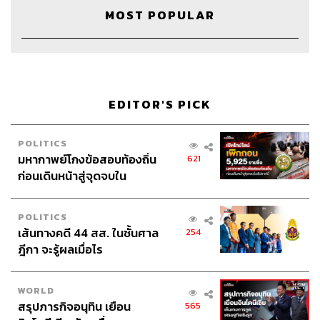
MOST POPULAR
Credits
Show Creator
นครินทร์ วนกิจไพบูลย์
Show Producer
ปวริศา ตั้งตุลานนท์
Show Co-Producer
เชษฐพงศ์ ชูประดิษฐ์
EDITOR'S PICK
Creative
ภัทร จารุอริยานนท์
Sound Editor
เดชาณัฏฐ์ ธีรดุริยสฤษฏ์
POLITICS
Video Editor
ฐิติกาญจน์ กาญจนภักดี
มหากาพย์โกงข้อสอบท้องถิ่น
621
Sound Designer & Engineer
กฤตพล จียะเกียรติ
ก่อนเดินหน้าสู่จุดจบใน
Marketing & Coordinator
อภิสิทธิ์​ หรรษาภิรมย์โชค
สัปดาห์นี้
Art Director
อนงค์นาฏ วิวัฒนานนท์
POLITICS
Proofreader
ภาสิณี เพิ่มพันธุ์พงศ์
เส้นทางคดี 44 สส. ในชั้นศาล
254
Webmaster
ไชยพร ศิริกลการ
ฎีกา จะรู้ผลเมื่อไร
Music
westonemusic.com
WORLD
สรุปภารกิจอนุทิน เยือน
565