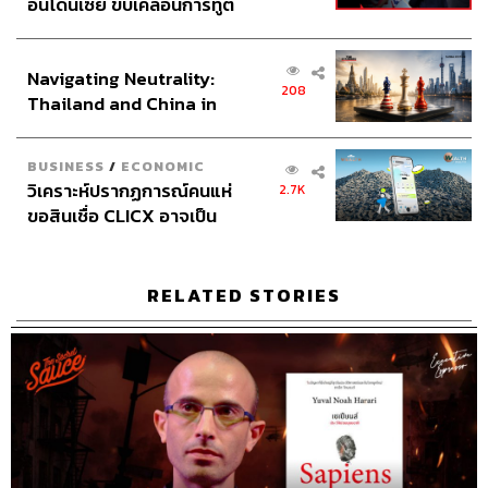
อินโดนีเซีย ขับเคลื่อนการทูต
เศรษฐกิจเชิงรุก ประกาศหุ้น
TAGS:
Podcast
เคล็ดลับความสำเร็จ
Business
ส่วนยุทธศาสตร์ไทย –
ถอดรหัสความสำเร็จ
brand
Executive Espresso
นครินทร์
ฝ่าวิกฤตโควิด19
เคน
วิกฤตโควิด19
Navigating Neutrality:
อินโดนีเซีย
208
The Standard Podcast
โควิด19
cryptocurrency
Thailand and China in
หยวน
bitcoin
ค่าเงิน
The Secret Sauce
the Age of a New Global
เคน นครินทร์
นครินทร์ วนกิจไพบูลย์
Order
BUSINESS
/
ECONOMIC
วิเคราะห์ปรากฏการณ์คนแห่
2.7K
ขอสินเชื่อ CLICX อาจเป็น
เพียงยอดภูเขาน้ำแข็ง ของ
ปัญหาหนี้ครัวเรือนไทยที่ถูก
ซุกไว้
RELATED STORIES
74
ABOUT THE HOST
นครินทร์ วนกิจไพบูลย์
บรรณาธิการบริหาร สำนักข่าว THE