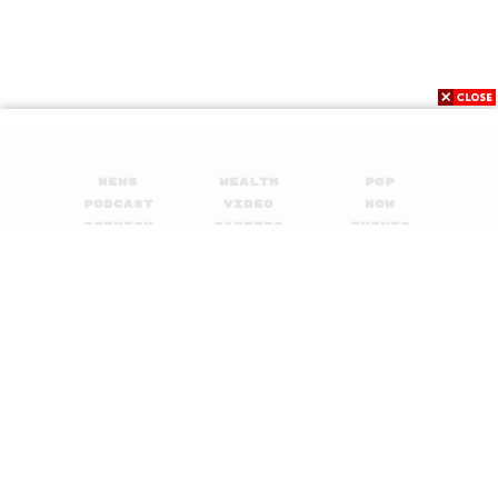
News
Wealth
Pop
Podcast
Video
Now
Opinion
Careers
Events
Privacy
About
Contact
Policy
FOR
ADVERTISING
MEMBERSHIP
© 2017-
2026
The Standard. All rights reserved.