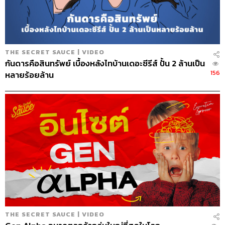
The Standard Podcast
GRAB
The Secret Sauce
เคน นครินทร์
อีคอมเมิร์ซ
e-commerce
กรมสรรพากร
THE SECRET SAUCE | VIDEO
กันดารคือสินทรัพย์ เบื้องหลังไทบ้านเดอะซีรีส์ ปั้น 2 ล้านเป็น
156
หลายร้อยล้าน
544
ABOUT THE HOST
นครินทร์ วนกิจไพบูลย์
บรรณาธิการบริหาร สำนักข่าว THE
STANDARD วิทยากรด้านสื่อและการทำคอน
เทนต์ออนไลน์
THE SECRET SAUCE | VIDEO