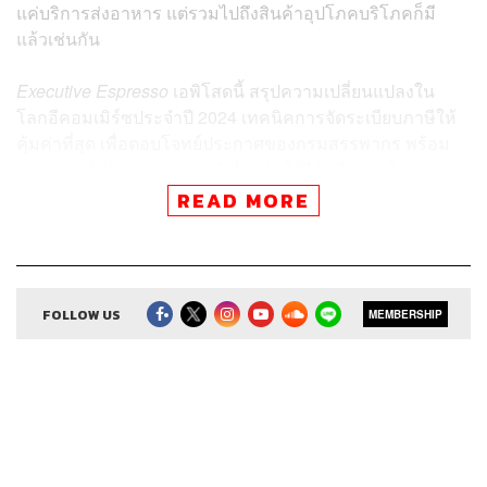
แค่บริการส่งอาหาร แต่รวมไปถึงสินค้าอุปโภคบริโภคก็มี
แล้วเช่นกัน
Executive Espresso
เอพิโสดนี้ สรุปความเปลี่ยนแปลงใน
โลกอีคอมเมิร์ซประจำปี 2024 เทคนิคการจัดระเบียบภาษีให้
คุ้มค่าที่สุด เพื่อตอบโจทย์ประกาศของกรมสรรพากร พร้อม
เผยกลยุทธ์ที่ผู้ประกอบการนำไปปรับใช้ได้ เพื่อคว้าโอกาส
จากสงครามอีคอมเมิร์ซ
READ MORE
ปิดท้ายด้วยอนาคตที่พ่อค้าแม่ค้าออนไลน์ต้องไม่พลาด…เมื่อ
อีคอมเมิร์ซรายใหม่จากจีนอาจเข้ามาเยือนประเทศไทยในอีก
ไม่ช้า
FOLLOW US
MEMBERSHIP
สามารถฟังพอดแคสต์ The Secret Sauce
ผ่านแอปพลิเคชันต่างๆ ที่คุณสะดวกหรือใช้อยู่แล้วได้เลย