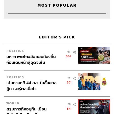
MOST POPULAR
EDITOR'S PICK
POLITICS
มหากาพย์โกงข้อสอบท้องถิ่น
567
ก่อนเดินหน้าสู่จุดจบใน
สัปดาห์นี้
POLITICS
เส้นทางคดี 44 สส. ในชั้นศาล
201
Credits
ฎีกา จะรู้ผลเมื่อไร
Host & Show Creator
นครินทร์ วนกิจไพบูลย์
Manager
ปวริศา ตั้งตุลานนท์
WORLD
Assistant
อสุมิ สุกี้คาวะ
สรุปภารกิจอนุทิน เยือน
541