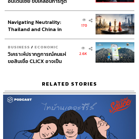
อินโดนีเซีย ขับเคลื่อนการทูต
Project Coordinator
ณิชนันทน์ ทับทิม
เศรษฐกิจเชิงรุก ประกาศหุ้น
Content Creators
ชาคร ฉายเพชร, ธนภาคย์ อิทธิชัยพล,
ส่วนยุทธศาสตร์ไทย –
ภัทรสุดา บุญญศรี, อาภาภัทร อารยางกูร
Navigating Neutrality:
อินโดนีเซีย
Video Editors
วุฒิชัย ถิระบัญชาศักดิ์, อนนต์ พูนเจ้าทรัพย์,
170
Thailand and China in
ศุภมิตร เศรษฐลักษณ์
the Age of a New Global
Sound Director
กฤตพล จียะเกียรติ
Order
Sound Recording Engineer
ขจีพรรณ วิจิตรรัตน์, ธภัทร
BUSINESS
/
ECONOMIC
ตั้งวงษ์ไชย
วิเคราะห์ปรากฏการณ์คนแห่
2.6K
Graphic Designer
ธนิดา โตวิวัฒน์
ขอสินเชื่อ CLICX อาจเป็น
Channel Team Lead
สิทธิโชติ สุภาวรรณ์
เพียงยอดภูเขาน้ำแข็ง ของ
ปัญหาหนี้ครัวเรือนไทยที่ถูก
Senior Channel Admin
ทศพล เพิ่มพูล
ซุกไว้
Online Community Admin
สิรินยา เจษฎาพงศ์ภักดี
RELATED STORIES
THE STANDARD Shared Service Department
TAGS:
Podcast
Lazada
ภาษี
Tiktok Shop
ขายของออนไลน์
Lineman
Shopee