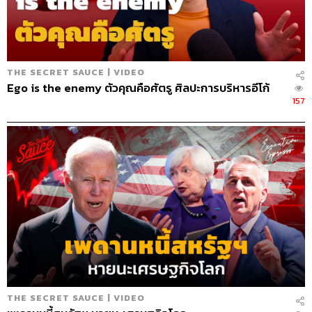
Webmaster
อารยา ปานศรี
Social Media Admins
วนัชพร ดวงนิล, สุทธกิตติ์​ สุทธา
วรรณกุล, ธิติกร ลิ้มทองมณี, วิมลณัฐ พรศิริอนันต์
Archive Officer
ชริน จำปาวัน
THE SECRET SAUCE | VIDEO
Ego is the enemy ตัวคุณคือศัตรู ศิลปะการบริหารอีโก้
157
TAGS:
Quantum Computing
Podcast
นครินทร์
เคน
The Standard Podcast
The Secret Sauce
เคน นครินทร์
นครินทร์ วนกิจไพบูลย์
ควอนตัม
Quantum
Quantum Technology
THE SECRET SAUCE | VIDEO
239