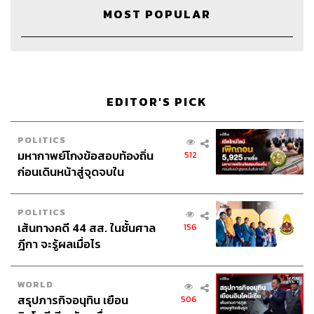
MOST POPULAR
EDITOR'S PICK
POLITICS
มหากาพย์โกงข้อสอบท้องถิ่น
512
ก่อนเดินหน้าสู่จุดจบใน
สัปดาห์นี้
POLITICS
เส้นทางคดี 44 สส. ในชั้นศาล
156
ฎีกา จะรู้ผลเมื่อไร
WORLD
สรุปภารกิจอนุทิน เยือน
506