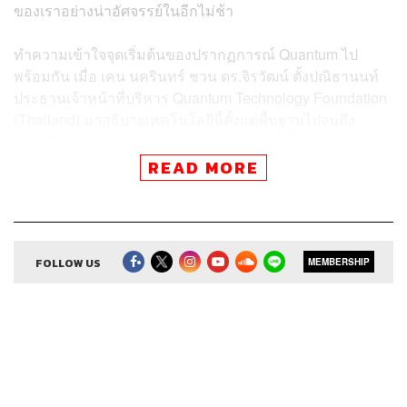
ของเราอย่างน่าอัศจรรย์ในอีกไม่ช้า
ทำความเข้าใจจุดเริ่มต้นของปรากฏการณ์ Quantum ไป
พร้อมกัน เมื่อ เคน นครินทร์ ชวน ดร.จิรวัฒน์ ตั้งปณิธานนท์
ประธานเจ้าหน้าที่บริหาร Quantum Technology Foundation
(Thailand) มาอธิบายเทคโนโลยีนี้ตั้งแต่พื้นฐานไปจนถึง
ความคืบหน้าล่าสุด และสิ่งที่เราต้องจับตาเพื่อให้ทันต่อการ
เปลี่ยนแปลง
READ MORE
สำหรับ
ผู้ที่สนใจงาน Quantum Technology Research
Initiative (QTRI-2021) ซึ่งจัดระหว่างวันที่ 16-17 กันยายน
2564 สามารถลงทะเบียนเพื่อรับลิงก์การประชุมได้ที่
FOLLOW US
MEMBERSHIP
https://www.eventbrite.com/e/quantum-technology-re
search-initiative-tickets-167613036103?fbclid=IwAR
1P5-zY3wLKTE4wsigdxAtrCcejemganzgIjkejGmZ3
dO_QF-z7cWBTi-c
ศึกษารายละเอียดเพิ่มเติม