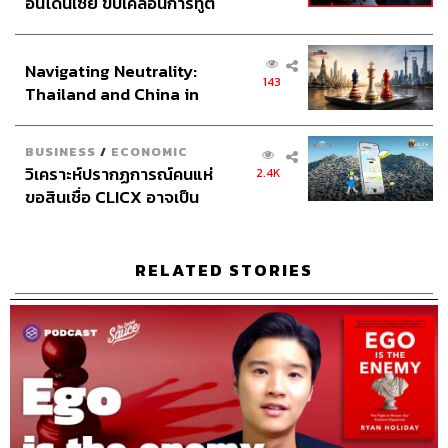
อินโดนีเซีย ขับเคลื่อนการทูต
เศรษฐกิจเชิงรุก ประกาศหุ้น
ส่วนยุทธศาสตร์ไทย –
Navigating Neutrality:
อินโดนีเซีย
143
Thailand and China in
the Age of a New Global
Credits
Order
BUSINESS
/
ECONOMIC
วิเคราะห์ปรากฏการณ์คนแห่
2.4K
Show Creator
นครินทร์ วนกิจไพบูลย์
ขอสินเชื่อ CLICX อาจเป็น
Head of The Secret Sauce
ปณชัย อารีเพิ่มพร
เพียงยอดภูเขาน้ำแข็ง ของ
Content Creator
ชาคร ฉายเพชร
ปัญหาหนี้ครัวเรือนไทยที่ถูก
Video Editor
วุฒิชัย ถิระบัญชาศักดิ์
ซุกไว้
RELATED STORIES
Sound Designer & Engineer
กฤตพล จียะเกียรติ
Sound Recording Engineer
ขจีพรรณ วิจิตรรัตน์
Assistant
อสุมิ สุกี้คาวะ
Graphic Designer
พันธิตรา หอมเดชนะกุล
Channel Manager
เชษฐพงศ์ ชูประดิษฐ์
Channel Admin
จักรภัทร อ่ำพริ้ง
Proofreader
นัฐฐา สอนกลิ่น