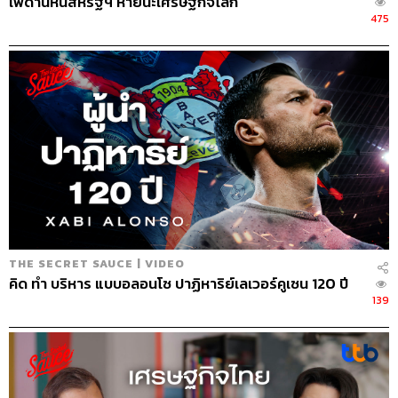
เพดานหนี้สหรัฐฯ หายนะเศรษฐกิจโลก
475
ABOUT THE HOST
นครินทร์ วนกิจไพบูลย์
บรรณาธิการบริหาร สำนักข่าว THE
STANDARD วิทยากรด้านสื่อและการทำคอน
เทนต์ออนไลน์
THE SECRET SAUCE | VIDEO
คิด ทำ บริหาร แบบอลอนโซ ปาฏิหาริย์เลเวอร์คูเซน 120 ปี
139