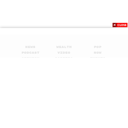
News
Wealth
Pop
Podcast
Video
Now
Opinion
Careers
Events
Privacy
About
Contact
Policy
FOR
ADVERTISING
MEMBERSHIP
© 2017-
2026
The Standard. All rights reserved.