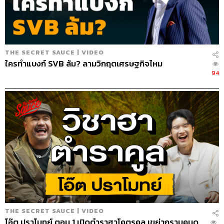
THE SECRET SAUCE | VIDEO
ใครทำแบงก์ SVB ล้ม? ลามวิกฤตเศรษฐกิจไหม
72
94
ABOUT THE HOST
นครินทร์ วนกิจไพบูลย์
บรรณาธิการบริหาร สำนักข่าว THE
STANDARD วิทยากรด้านสื่อและการทำคอน
เทนต์ออนไลน์
THE SECRET SAUCE | VIDEO
โอ๊ต ปราโมทย์ ตอน 1 เปิดตำราฮาโคตรคูล เขย่ากรามคนดู