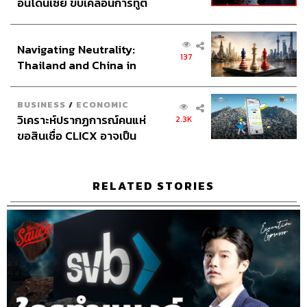
อินโดนีเซีย ขับเคลื่อนการทูต
Channel Manager
เชษฐพงศ์ ชูประดิษฐ์
เศรษฐกิจเชิงรุก ประกาศหุ้น
Channel Admin
จักรภัทร อ่ำพริ้ง
ส่วนยุทธศาสตร์ไทย –
Navigating Neutrality:
Proofreader
วรรษมล สิงหโกมล
อินโดนีเซีย
137
Thailand and China in
Webmaster
อารยา ปานศรี
the Age of a New Global
Social Media Admins
วนัชพร ดวงนิล, สุทธกิตติ์​ สุทธา
Order
วรรณกุล, ธิติกร ลิ้มทองมณี, วิมลณัฐ พรศิริอนันต์
BUSINESS
/
ECONOMIC
Archive Officer
ชริน จำปาวัน
วิเคราะห์ปรากฏการณ์คนแห่
2.3K
ขอสินเชื่อ CLICX อาจเป็น
เพียงยอดภูเขาน้ำแข็ง ของ
ปัญหาหนี้ครัวเรือนไทยที่ถูก
ซุกไว้
RELATED STORIES
TAGS:
นครินทร์
El Salvador
เคน
The Standard Podcast
bitcoin
The Secret Sauce
เคน นครินทร์
นครินทร์ วนกิจไพบูลย์
สกุลเงินดิจิทัล
Executive Espresso
เอลซัลวาดอร์
Podcast
พิริยะ สัมพันธารักษ์