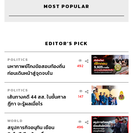
MOST POPULAR
EDITOR'S PICK
POLITICS
Credits
มหากาพย์โกงข้อสอบท้องถิ่น
492
ก่อนเดินหน้าสู่จุดจบใน
สัปดาห์นี้
Show Creator
นครินทร์ วนกิจไพบูลย์
Head of The Secret Sauce
ปณชัย อารีเพิ่มพร
POLITICS
เส้นทางคดี 44 สส. ในชั้นศาล
147
Content Creator
คเณศ นิพัทธ์ธีรนันท์
ฎีกา จะรู้ผลเมื่อไร
Video Editor
วุฒิชัย ถิระบัญชาศักดิ์
Sound Designer & Engineer
กฤตพล จียะเกียรติ
Sound Recording Engineer
ขจีพรรณ วิจิตรรัตน์
WORLD
Assistant
อสุมิ สุกี้คาวะ
สรุปภารกิจอนุทิน เยือน
496
Graphic Designer
พันธิตรา หอมเดชนะกุล