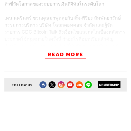
ตัวชี้วัดโอกาสของระบบการเงินดิจิทัลในระดับโลก
เคน นครินทร์ ชวนคุณมาพูดคุยกับ ตั๊ม-พิริยะ สัมพันธารักษ์
กรรมการบริหาร บริษัท โฉลกดอทคอม จำกัด และผู้จัด
รายการ CDC Bitcoin Talk ถึงเงื่อนไขและกลไกเบื้องหลังการ
ประกาศใช้กฎหมายในครั้งนี้ ว่าอะไรคือบทเรียนสำคัญ
สำหรับประเทศไทยจากย่างก้าวที่สำคัญของเอลซัลวาดอร์
READ MORE
สามารถฟังพอดแคสต์ The Secret Sauce
ผ่านแอปพลิเคชันต่างๆ ที่คุณสะดวกหรือใช้อยู่แล้วได้เลย
FOLLOW US
MEMBERSHIP