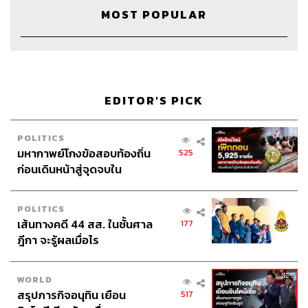
MOST POPULAR
สามารถฟังพอดแคสต์ The Secret Sauce
ผ่านแอปพลิเคชันต่างๆ ที่คุณสะดวกหรือใช้อยู่แล้วได้เลย
EDITOR'S PICK
POLITICS
มหากาพย์โกงข้อสอบท้องถิ่น
525
ก่อนเดินหน้าสู่จุดจบใน
สัปดาห์นี้
POLITICS
เส้นทางคดี 44 สส. ในชั้นศาล
177
ฎีกา จะรู้ผลเมื่อไร
WORLD
สรุปภารกิจอนุทิน เยือน
517