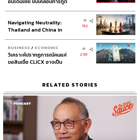
อินโดนีเซีย ขับเคลื่อนการทูต
เศรษฐกิจเชิงรุก ประกาศหุ้น
ส่วนยุทธศาสตร์ไทย –
Navigating Neutrality:
อินโดนีเซีย
152
Thailand and China in
the Age of a New Global
Order
BUSINESS
/
ECONOMIC
วิเคราะห์ปรากฏการณ์คนแห่
2.5K
ขอสินเชื่อ CLICX อาจเป็น
เพียงยอดภูเขาน้ำแข็ง ของ
ปัญหาหนี้ครัวเรือนไทยที่ถูก
ซุกไว้
RELATED STORIES
Credits
Show Creator
นครินทร์ วนกิจไพบูลย์
Show Producer
ปวริศา ตั้งตุลานนท์
Show Co-Producer
เชษฐพงศ์ ชูประดิษฐ์
Creative
ภัทร จารุอริยานนท์
Episode Editor
เดชาณัฏฐ์ ธีรดุริยสฤษฏ์