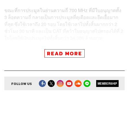
ขณะที่การประมูลในย่านความถี่ 700 MHz ที่มีใบอนุญาตทั้ง
3 ล็อตความถี่ กลายเป็นการประมูลที่ดุเดือดและยืดเยื้อมาก
ที่สุด ซึ่งใช้เวลาถึง 20 รอบ โดยใช้เวลาไปทั้งสิ้นมากกว่า 2
ชั่วโมง 30 นาที และเป็น CAT ที่คว้าใบอนุญาตไปครองได้ที่ 2
ใบโดยใช้เงินประมูลไปทั้งสิ้นกว่า 34,306 ล้านบาท
READ MORE
เคน นครินทร์ คุยกับ นัท-ปณชัย อารีเพิ่มพร Content Creator
สายธุรกิจและเทคโนโลยีของ THE STANDARD ถึงการ
ประมูล 5G ในครั้งนี้ว่าสะท้อนให้เห็นถึงอะไร การที่แต่ละ
ค่ายเลือกประมูลคลื่นความถี่แต่ละคลื่นกำลังบอกอะไรกับเรา
FOLLOW US
MEMBERSHIP
เทคโนโลยี 5G จะพร้อมให้ผู้บริโภคใช้งานได้เมื่อไร และจะมี
ผลกระทบกับธุรกิจของเรามากแค่ไหน