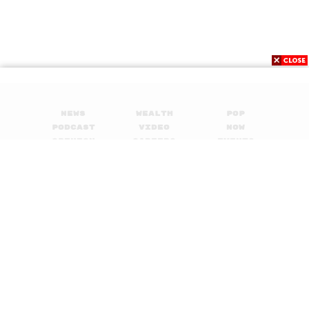
News
Wealth
Pop
Podcast
Video
Now
Opinion
Careers
Events
Privacy
About
Contact
Policy
FOR
ADVERTISING
MEMBERSHIP
© 2017-
2026
The Standard. All rights reserved.