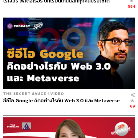
โรเจอร์ เฟเดอเรอร์ บทเรียนเทนนิสที่ทุกคนปรับใช้ได้
564
43
ABOUT THE HOST
นครินทร์ วนกิจไพบูลย์
บรรณาธิการบริหาร สำนักข่าว THE
STANDARD วิทยากรด้านสื่อและการทำคอน
THE SECRET SAUCE | VIDEO
เทนต์ออนไลน์
ซีอีโอ Google คิดอย่างไรกับ Web 3.0 และ Metaverse
69