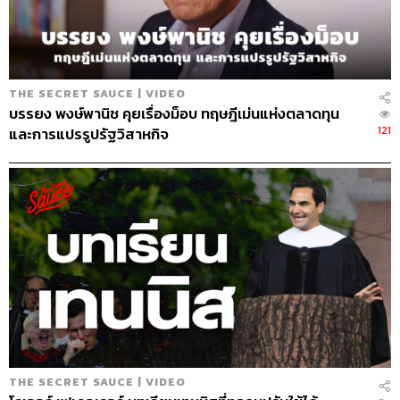
Sound Designer & Engineer
กฤตพล จียะเกียรติ
Marketing & Coordinator
อภิสิทธิ์​ หรรษาภิรมย์โชค
Art Director
อนงค์นาฏ วิวัฒนานนท์
Proofreader
พรนภัส ชำนาญค้า
THE SECRET SAUCE | VIDEO
Webmaster รพีพรรณ เกตุสมพงษ์
บรรยง พงษ์พานิช คุยเรื่องม็อบ ทฤษฎีเม่นแห่งตลาดทุน
Music
westonemusic.com
121
และการแปรรูปรัฐวิสาหกิจ
TAGS:
brand
นครินทร์
เคน
The Standard Podcast
The Secret Sauce
เคน นครินทร์
นครินทร์ วนกิจไพบูลย์
เคล็ดลับความสำเร็จ
ถอดรหัสความสำเร็จ
Podcast
Executive Espresso
Business
ประมูล 5G
THE SECRET SAUCE | VIDEO