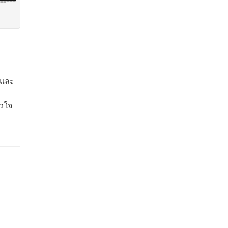
 และ
ัวใจ