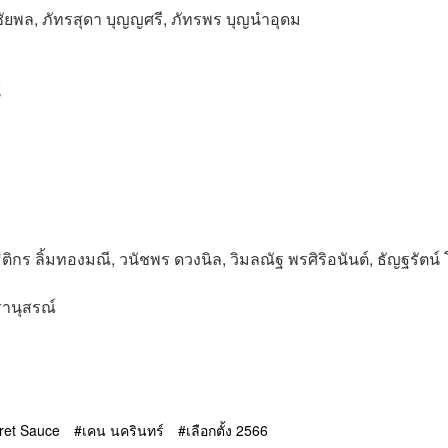
ยพล, ภัทรสุดา บุญญศรี, ภัทรพร บุญนำอุดม
์
ิติกร ลิ้มทองมณี, วนัชพร ดวงนิล, วิมลณัฐ พรศิริอนันต์, ธัญฐรัตน์
รานุสรณ์
ret Sauce
เคน นครินทร์
เลือกตั้ง 2566