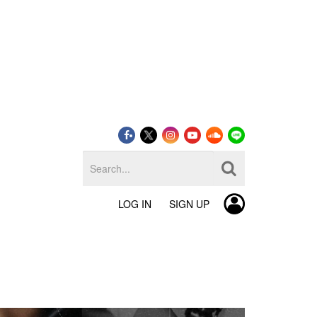
LOG IN
SIGN UP