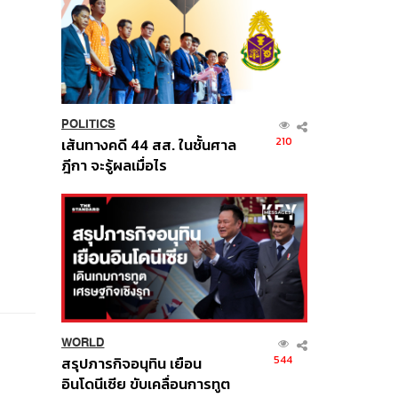
POLITICS
210
เส้นทางคดี 44 สส. ในชั้นศาล
ฎีกา จะรู้ผลเมื่อไร
WORLD
544
สรุปภารกิจอนุทิน เยือน
อินโดนีเซีย ขับเคลื่อนการทูต