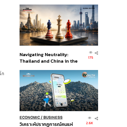
เศรษฐกิจเชิงรุก ประกาศหุ้น
ส่วนยุทธศาสตร์ไทย –
อินโดนีเซีย
Navigating Neutrality:
175
Thailand and China in the
Age of a New Global
 โก
Order
ECONOMIC
/
BUSINESS
2.6K
วิเคราะห์ปรากฏการณ์คนแห่