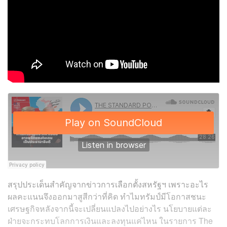
สรุปประเด็นสำคัญจากข่าวการเลือกตั้งสหรัฐฯ เพราะอะไร
ผลคะแนนจึงออกมาสูสีกว่าที่คิด ทำไมทรัมป์มีโอกาสชนะ
เศรษฐกิจหลังจากนี้จะเปลี่ยนแปลงไปอย่างไร นโยบายแต่ละ
ฝ่ายจะกระทบโลกการเงินและลงทุนแค่ไหน ในรายการ The