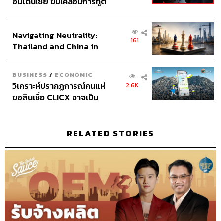
อินโดนีเซีย ขับเคลื่อนการทูต
เศรษฐกิจเชิงรุก ประกาศหุ้น
ส่วนยุทธศาสตร์ไทย –
Navigating Neutrality:
อินโดนีเซีย
TAGS:
Podcast
นครินทร์
เคน
The Standard Podcast
161
Thailand and China in
The Secret Sauce
เคน นครินทร์
the Age of a New Global
นครินทร์ วนกิจไพบูลย์
Executive Espresso
Order
BUSINESS
/
ECONOMIC
วิเคราะห์ปรากฏการณ์คนแห่
2.6K
ขอสินเชื่อ CLICX อาจเป็น
เพียงยอดภูเขาน้ำแข็ง ของ
ปัญหาหนี้ครัวเรือนไทยที่ถูก
ซุกไว้
RELATED STORIES
50
ABOUT THE HOST
นครินทร์ วนกิจไพบูลย์
บรรณาธิการบริหาร สำนักข่าว THE
STANDARD วิทยากรด้านสื่อและการทำคอน