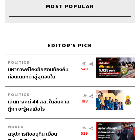
MOST POPULAR
Credits
Show Creator นครินทร์ วนกิจไพบูลย์
Show Producer ปวริศา ตั้งตุลานนท์
EDITOR'S PICK
Creative ภัทร จารุอริยานนท์
Sound Editor
เดชาณัฏฐ์ ธีรดุริยสฤษฏ์
POLITICS
Sound Designer & Engineer กฤตพล จียะเกียรติ
มหากาพย์โกงข้อสอบท้องถิ่น
549
Art Director
อนงค์นาฏ วิวัฒนานนท์
ก่อนเดินหน้าสู่จุดจบใน
Channel Manager เชษฐพงศ์ ชูประดิษฐ์
สัปดาห์นี้
Proofreader ภาสิณี เพิ่มพันธุ์พงศ์
POLITICS
Webmaster
ณฐพร โรจน์อนุสรณ์
เส้นทางคดี 44 สส. ในชั้นศาล
188
Social Media Admin สุทธกิตติ์​ สุทธาวรรณกุล, ธิติกร ลิ้ม
ฎีกา จะรู้ผลเมื่อไร
ทองมณี, ณัฐชัย ตั้งวงศ์วิวัฒน์
Archive Officer ชริน จำปาวัน
Music
westonemusic.com
WORLD
สรุปภารกิจอนุทิน เยือน
529