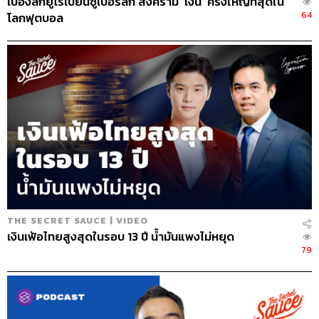
เบื้องลึกยูโรเปียนซูเปอร์ลีก สงคราม ‘เงิน’ ครั้งใหญ่ที่สุดใน
64
โลกฟุตบอล
THE SECRET SAUCE | VIDEO
เงินเฟ้อไทยสูงสุดในรอบ 13 ปี น้ำมันแพงไม่หยุด
79