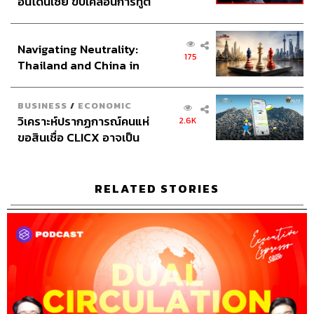
อินโดนีเซีย ขับเคลื่อนการทูต
เศรษฐกิจเชิงรุก ประกาศหุ้น
TAGS:
The Secret Sauce
เคน นครินทร์
ส่วนยุทธศาสตร์ไทย –
นครินทร์ วนกิจไพบูลย์
ทรัมป์
อาร์ม ตั้งนิรันดร
Podcast
จีน
Business
Executive Espresso
Navigating Neutrality:
อินโดนีเซีย
175
brand
ไบเดน
นครินทร์
นโยบาย
เคน
Thailand and China in
The Standard Podcast
the Age of a New Global
Order
BUSINESS
/
ECONOMIC
วิเคราะห์ปรากฏการณ์คนแห่
2.6K
ขอสินเชื่อ CLICX อาจเป็น
เพียงยอดภูเขาน้ำแข็ง ของ
ปัญหาหนี้ครัวเรือนไทยที่ถูก
ซุกไว้
RELATED STORIES
50
ABOUT THE HOST
นครินทร์ วนกิจไพบูลย์
บรรณาธิการบริหาร สำนักข่าว THE
STANDARD วิทยากรด้านสื่อและการทำคอน