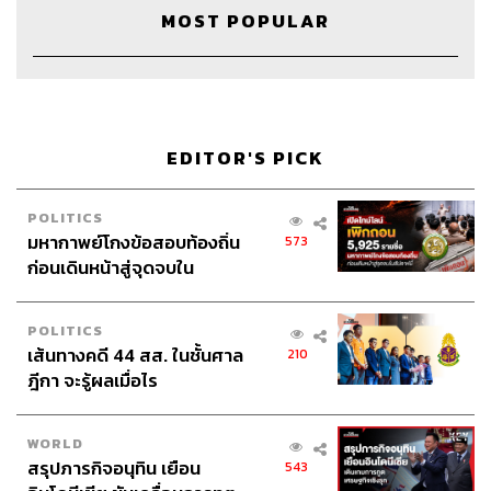
MOST POPULAR
Show Creator นครินทร์ วนกิจไพบูลย์
Show Producer ปวริศา ตั้งตุลานนท์
Creative ภัทร จารุอริยานนท์
Sound Editor
เดชาณัฏฐ์ ธีรดุริยสฤษฏ์
Sound Designer & Engineer กฤตพล จียะเกียรติ
EDITOR'S PICK
Art Director
อนงค์นาฏ วิวัฒนานนท์
Channel Manager เชษฐพงศ์ ชูประดิษฐ์
POLITICS
Proofreader พรนภัส ชำนาญค้า
มหากาพย์โกงข้อสอบท้องถิ่น
573
Webmaster
ไชยพร ศิริกลการ
ก่อนเดินหน้าสู่จุดจบใน
Social Media Admin สุทธกิตติ์​ สุทธาวรรณกุล, ธิติกร ลิ้ม
สัปดาห์นี้
ทองมณี, ณัฐชัย ตั้งวงศ์วิวัฒน์
POLITICS
Archive Officer ชริน จำปาวัน
เส้นทางคดี 44 สส. ในชั้นศาล
210
Music
westonemusic.com
ฎีกา จะรู้ผลเมื่อไร
WORLD
สรุปภารกิจอนุทิน เยือน
543