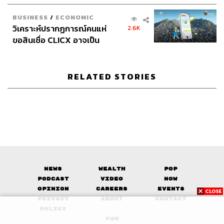
the Age of a New Global
Executive Espresso
Order
BUSINESS
/
ECONOMIC
วิเคราะห์ปรากฏการณ์คนแห่
2.6K
ขอสินเชื่อ CLICX อาจเป็น
เพียงยอดภูเขาน้ำแข็ง ของ
ปัญหาหนี้ครัวเรือนไทยที่ถูก
ซุกไว้
RELATED STORIES
86
ABOUT THE HOST
นครินทร์ วนกิจไพบูลย์
บรรณาธิการบริหาร สำนักข่าว THE
News
Wealth
Pop
STANDARD วิทยากรด้านสื่อและการทำคอน
เทนต์ออนไลน์
Podcast
Video
Now
Opinion
Careers
Events
Privacy
About
Contact
Policy
FOR