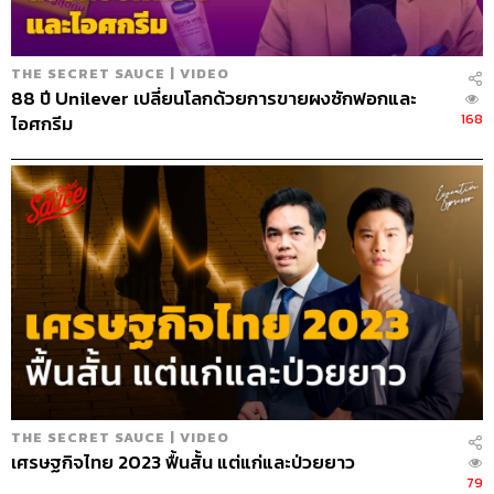
อย่างแรก คุณต้องเชื่อใจเขามากพอที่จะให้เขารับหน้าที่นี้ ผม
ทำงานกับดิลิปรัจมานานพอที่จะเชื่อในความเป็นผู้นำของเขา
และไว้ใจให้เขาตัดสินใจได้อย่างเต็มร้อย อีกเรื่องคือเรามี
THE SECRET SAUCE | VIDEO
องค์กรที่ใหญ่มากพอที่เอื้อให้เราประสบความสำเร็จได้เร็ว
88 ปี Unilever เปลี่ยนโลกด้วยการขายผงซักฟอกและ
กว่าปกติ เช่น ความสามารถในการจัดการอย่างรวดเร็วใน
168
ไอศกรีม
ช่วงวิกฤต โดยปกติแล้วประธานบอร์ดจะเป็นประธานอิสระ
แต่ผมไม่ใช่ ผมเป็นผู้ถือหุ้นรายใหญ่อีกคนหนึ่งและมีส่วนได้
ส่วนเสีย เราจึงต้องมั่นใจว่าเราได้ให้ความสำคัญกับการดูแล
ผลประโยชน์ของผู้ที่มีส่วนได้ส่วนเสียทั้งหมดของบริษัทเป็น
อย่างดี
สมาชิกในบอร์ดคนอื่นๆ มีส่วนช่วยในการดูแลบริษัทฯ
อย่างไรบ้าง
ผมคิดว่าบอร์ดของเรามีความหลากหลายมาก เรามีนักลงทุน
ที่มีชื่อเสียงหลายคน บางคนแม้จะเกษียณไปแล้ว แต่ก็ยังเป็นที่
ปรึกษาให้กับบอร์ดของเราอยู่ เขาอยู่กับเรามาถึง 14-15 ปี เรา
THE SECRET SAUCE | VIDEO
มีนักลงทุนรายใหญ่อย่างคุณนิติที่เป็นคนรุ่นที่ 2 พ่อของเขาก็
เศรษฐกิจไทย 2023 ฟื้นสั้น แต่แก่และป่วยยาว
อยู่ในบอร์ดของบริษัท พิซซ่า คอมปานี ดังนั้นเราจึงต้องการ
79