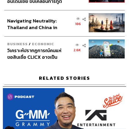
อินโดนีเซีย ขับเคลื่อนการทูต
โดยที่มีคุณบิลเป็นประธาน
เศรษฐกิจเชิงรุก ประกาศหุ้น
ส่วนยุทธศาสตร์ไทย –
ผมทำงานกับบิลมา 14 ปี ผมคิดว่าไมเนอร์เป็นบริษัทที่มี
Navigating Neutrality:
อินโดนีเซีย
วัฒนธรรมของการขับเคลื่อน อย่างที่รู้กันว่าไมเนอร์เป็น
186
Thailand and China in
บริษัทมหาชน เรามีความต้องการที่จะประสบความสำเร็จ
the Age of a New Global
และผมโชคดีมากที่ผมได้รับประสบการณ์จากบิล ผมได้เรียนรู้
Order
สิ่งต่างๆ จากเขา ผมเชื่อว่า 1+1 ได้มากกว่า 2 บิลมีจุดแข็ง
BUSINESS
/
ECONOMIC
วิเคราะห์ปรากฏการณ์คนแห่
เยอะมาก และเขามีประสบการณ์ที่มากกว่าผม เขาได้ผ่าน
2.6K
ขอสินเชื่อ CLICX อาจเป็น
วิกฤตในประเทศไทยมาหลายครั้ง เขาจึงสามารถนำทางและ
เพียงยอดภูเขาน้ำแข็ง ของ
ทำสิ่งต่างๆ ได้อย่างแม่นยำ ผมคิดว่าผมยังคงต้องเรียนรู้อยู่
ปัญหาหนี้ครัวเรือนไทยที่ถูก
และพยายามวางกลยุทธ์เพื่อให้แน่ใจว่าบริษัทจะประสบความ
ซุกไว้
RELATED STORIES
สำเร็จได้มากกว่า 50 ปี และเพื่อให้แน่ใจว่าเราได้สร้าง
รากฐานที่มั่นคง เพื่อที่เราจะสามารถดึงดูดคนที่มีความ
สามารถเข้ามาได้ เพราะมันคือธุรกิจของเรา ธุรกิจของเรา
เป็นเรื่องของคน ตอนนี้ผมเป็นซีอีโอ มันเหมือนกับการได้ก้าว
ขึ้นไปอีกขั้น และผมยังสามารถทำงานใกล้ชิดกับบิลได้
มากกว่าเดิมอีกด้วย เราต้องวางแผนและลงมือทำสิ่งต่างๆ กัน
อย่างรวดเร็ว แถมเรายังเป็นบริษัทแรกๆ ที่ประกาศให้ทุกคน
มั่นใจว่า เรามีโครงสร้างทางการเงินที่แข็งแกร่งและมั่นคง