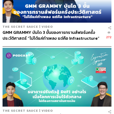
เราระดมทุนในตลาดตราสารหนี้ได้อย่างรวดเร็ว และมียอด
จองที่สูงกว่าหุ้นกู้ที่ออกถึง 11 เท่า เรามีการเสนอขายหุ้นเพิ่ม
ทุน ซึ่งมียอดจองสูงกว่าหุ้นที่จัดสรรถึง 30% เราได้ออกใบ
สำคัญแสดงสิทธิในการซื้อหุ้น เราต้องการทำให้แน่ใจว่าเรา
THE SECRET SAUCE | VIDEO
ได้เพิ่มความแข็งแรงให้แก่โครงสร้างเงินทุนของเรา รวมถึง
GMM GRAMMY บันได 3 ขั้นของการทรานส์​ฟอร์มครั้ง
โครงสร้างคนของเราด้วยเช่นกัน ในส่วนของการจัดการ
272
ประวัติศาสตร์ “ไม่ได้แค่ทำเพลง แต่คือ Infrastructure”
กระแสเงินสดในบริษัท เราลงไปดูว่าร้านไหนที่เปิดแล้ว
ขาดทุน เราก็ปิด ร้านไหนที่ทำเงินได้ เราก็เก็บไว้ ผมคิดว่าสิ่ง
ที่สำคัญคือความโปร่งใสและความตรงไปตรงมา ในฐานะซีอี
โอ ผมไม่สามารถทำทุกสิ่งทุกอย่างเองได้ เพราะมันไม่เวิร์ก
เราต้องทำงานกันเป็นทีม ไม่ใช่แค่ผมกับบิล เรามีคณะ
กรรมการด้วย และเราก็เป็นส่วนหนึ่งในนั้น แม้ว่าบิลจะเป็น
ประธานบอร์ด แต่เขาก็เป็นประธานคณะกรรมการด้วย
นอกจากนี้เรายังมีคณะกรรมการในเรื่องการควบรวมกิจการ
ซึ่งจะต้องรายงานเกี่ยวกับสถานการณ์ต่างๆ ที่จะมีการอัพเดท
ทุกเดือน ยิ่งในช่วงโควิด-19 บอร์ดของเราได้รับการอัพเดท
ทุกสัปดาห์ ดังนั้นบอร์ดจะรู้เสมอว่าเรากำลังอยู่ตรงไหนของ
แผน เพราะเราได้ส่งแผนงานของเราให้กับบอร์ด และจะมี
THE SECRET SAUCE | VIDEO
การประชุมกันทุกสัปดาห์เพื่อพูดคุยถึงปัจจัยและความเสี่ยง