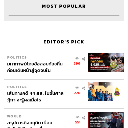
บอร์ดบริษัท ในตอนนี้คุณดำรงตำแหน่งเป็นประธาน
MOST POPULAR
โดยให้คุณดิลิปรัจมาดำรงตำแหน่งเป็นซีอีโอแทน
บทบาทในตอนนั้นกับตอนนี้มีอะไรที่แตกต่างกันบ้าง
ผมไม่เห็นถึงความแตกต่างอะไรมากมาย ผมเห็นดิลิปรัจ
ทำงานมา 14 ปี ระหว่างนั้นเขาเป็นซีโอโออยู่หลายปี เขาจึง
EDITOR'S PICK
ทำงานใกล้ชิดกับผมมาก ผมคิดว่าเมื่อเราได้ทำงานกับใคร
เราจะได้เรียนรู้ร่วมกันกับคนๆ นั้น ไม่เพียงแค่เรียนรู้ที่จะ
เคารพกัน แต่ยังเรียนรู้ที่จะเชื่อในการตัดสินใจของกันและกัน
POLITICS
ผมคิดว่าในห้องประชุมบอร์ด ทีมเป็นสิ่งสำคัญมาก บทบาท
มหากาพย์โกงข้อสอบท้องถิ่น
596
ของผมคือการเป็นประธานมากกว่า และผมก็ไม่อยากพูดว่า
ก่อนเดินหน้าสู่จุดจบใน
มันเป็นเรื่องของกลยุทธ์หรืออนาคตเท่านั้น เพราะผมคิดว่าผม
สัปดาห์นี้
ยังมีหน้าที่ในการสนับสนุนดิลิปรัจอยู่ ขณะเดียวกันดิลิปรัจก็มี
POLITICS
ประสบการณ์ที่จะช่วยผมในการวางแผนเพื่อไปสู่เป้าหมาย
เส้นทางคดี 44 สส. ในชั้นศาล
226
ตามที่เราได้วางโรดแมปไว้ ดังนั้นผมคิดว่าการทำงานร่วมกัน
ฎีกา จะรู้ผลเมื่อไร
มันคือความมุ่งมั่นที่คุณอยากจะทำงานกับบอร์ด ไม่ใช่แค่
ประธานและซีอีโอ แต่มันหมายถึงกรรมการทุกคน
WORLD
สรุปภารกิจอนุทิน เยือน
551
คุณดิลิปรัจรู้สึกอย่างไรกับการดำรงตำแหน่งเป็นซีอีโอ