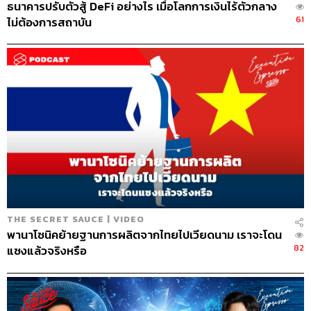
ธนาคารปรับตัวสู้ DeFi อย่างไร เมื่อโลกการเงินไร้ตัวกลาง
ต่างๆ ซึ่งเป็นสิ่งที่บริษัทเราให้ความสำคัญ
61
ไม่ต้องการสถาบัน
พวกคุณสร้างความไว้วางใจซึ่งกันและกันอย่างไรกับ
สมาชิกทุกคนในบอร์ด
หลายคนมักเข้าใจผิดว่าบอร์ดต้องเป็นคนบริหารบริษัท แต่เรา
กลับคิดว่าบอร์ดเป็นคนคอยคุ้มกันผู้ถือหุ้น และทำให้มั่นใจว่า
กลยุทธ์ของเราถูกต้อง งานของเราคือการโน้มน้าวให้บอร์ด
เห็นถึงความสมบูรณ์ของแผน และทำให้เขาเห็นวิธีที่เราช่วย
ผู้ถือหุ้น เพราะมันหมายถึงคู่ค้า พนักงาน และผู้ถือหุ้น ผมคิด
ว่าสิ่งที่สำคัญคือเราต้องแน่ใจว่าไม่ใช่แค่บอร์ดที่มีความ
มั่นใจต่อทีมบริหาร แต่ทีมบริหารเองก็ต้องมีความมั่นใจต่อ
บอร์ดเช่นกัน พวกเขาต้องจับมือกันทำงานโดยมีความไว้
THE SECRET SAUCE | VIDEO
วางใจซึ่งกันและกัน เมื่อหลายปีก่อนในตอนที่บริษัทเรายังเล็ก
พานาโซนิคย้ายฐานการผลิตจากไทยไปเวียดนาม เราจะโดน
ผมได้เป็นทั้งซีอีโอและประธาน วันนี้เราจำเป็นต้องแยกหน้าที่
82
แซงแล้วจริงหรือ
ทั้งสองออกจากัน เพราะเรามีขนาดใหญ่มากจนจำเป็นต้องใช้
คนสองคนคือซีอีโอและประธาน แต่สิ่งที่สำคัญมากที่สุดคือ
เราต้องแน่ใจว่าเราได้รับการสนับสนุนจากบอร์ด และมันก็ขึ้น