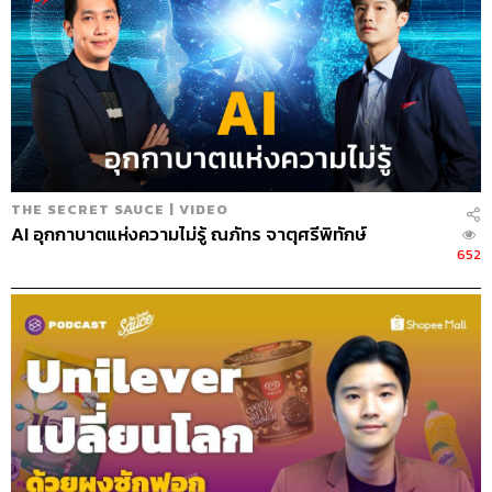
อยู่กับว่าเราจะทำให้บอร์ดสบายใจได้แค่ไหน ก่อนเกิดโรค
ระบาดโควิด-19 เราได้ขายโรงแรม 3 แห่งในลิสบอน ประเทศ
โปรตุเกส และอีก 3 แห่งในมัลดีฟส์ นั่นเป็นการซื้อขายที่ใหญ่
มากสำหรับบริษัทเรา และมันทำให้เราสามารถจ่ายหนี้บาง
ส่วนก่อนช่วงโควิด-19 ได้ ผมรู้สึกดีมากที่เรามีโรงแรมที่เรา
เป็นเจ้าของลดลง 6 แห่ง และไม่ต้องจ่ายหนี้อีกต่อไป นั่นคือ
แผนที่เราวางไว้ล่วงหน้า มันทำให้ธนาคารมีความมั่นใจใน
บริษัทของเราว่า เรามีความมุ่งมั่นกับสิ่งที่ทำอยู่ และเราก็
THE SECRET SAUCE | VIDEO
ต้องการการสนับสนุนไม่ใช่แค่จากบอร์ดและผู้ที่มีส่วนได้ส่วน
AI อุกกาบาตแห่งความไม่รู้ ณภัทร จาตุศรีพิทักษ์
เสียกับธุรกิจของเราเท่านั้น แต่เรายังต้องการการสนับสนุน
652
จากธนาคารและผู้สนับสนุนการเงินของเราด้วย เพื่อให้เรา
สามารถก้าวไปสู่ขั้นต่อไปคือการระดมหุ้นกู้ครั้งที่ 2 และการ
เพิ่มทุนให้กับธุรกิจของเรา
ถ้ามีเพื่อนของคุณบิลซึ่งเป็นทั้งประธานบอร์ดและซีอีโอ
ผู้ก่อตั้งบริษัทมาขอคำแนะนำว่าเมื่อไรที่เขาควรจะแบ่ง
หน้าที่ให้คนอื่นมาดำรงตำแหน่งเป็นซีอีโอแทน คุณจะให้
คำแนะนำแก่เขาว่าอย่างไร