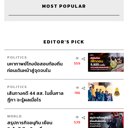
Training Company สู่การเป็นพาร์ตเนอร์ให้กับลูกค้าในเรื่อง
MOST POPULAR
ของการเปลี่ยนแปลงพฤติกรรมคนเพื่อทรานส์ฟอร์ม
วัฒนธรรมองค์กร เพื่อช่วยเขาสร้างสิ่งที่เราเรียกว่า Break-
through Result โดยการเป็น Consulting Partner ให้กับลูกค้า
นั่นเอง
EDITOR'S PICK
นิยามของธุรกิจดั้งเดิม (Traditional
Business) คืออะไร มีข้อแตกต่างจาก
POLITICS
ธุรกิจที่ทรานส์ฟอร์มแล้วอย่างไรบ้าง
มหากาพย์โกงข้อสอบท้องถิ่น
559
ก่อนเดินหน้าสู่จุดจบใน
คำว่า Traditional Business คนส่วนใหญ่จะรู้สึกว่ามันเป็น
สัปดาห์นี้
เรื่องเก่าๆ เดิมๆ แต่ส่วนตัวแล้วมีความรู้สึกว่าไม่ใช่ทุกอย่างที่
POLITICS
เดิมๆ จะไม่ดีไปทั้งหมด แล้วก็ไม่ใช่ว่าทุกเรื่องที่ใหม่ๆ มันดีไป
เส้นทางคดี 44 สส. ในชั้นศาล
196
หมดเช่นกัน แม้ว่าทุกอย่างมันมีสิ่งที่ดีและไม่ดีอยู่รวมกัน แต่
ฎีกา จะรู้ผลเมื่อไร
อย่างน้อยสิ่งเดิมๆ ก็ถูกพิสูจน์มาแล้วว่ามันทำให้เราประสบ
ความสำเร็จและมีชีวิตรอดมาถึงวันนี้ได้
WORLD
แต่แน่นอนวันนี้โลกไม่เหมือนเดิม ทุกสิ่งอย่างเปลี่ยนไปเยอะ
สรุปภารกิจอนุทิน เยือน
539