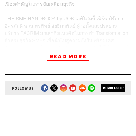
เฟืองสำคัญในการขับเคลื่อนธุรกิจ
THE SME HANDBOOK by UOB เอพิโสดนี้ เฟิร์น-ศิรัถยา
อิศรภักดี ชวน พรทิพย์ อัยยิมาพันธ์ ผู้ก่อตั้งและประธาน
บริหาร PACRIM มาเล่าถึงแนวคิดในการทำ Transformation
สำหรับธุรกิจ SMEs เพื่อนำไปสู่ความยั่งยืน พร้อมเคส
ตัวอย่างความสำเร็จ และ Keytakeaways ปรับใช้ได้จริงที่นี่ที่
เดียว
READ MORE
PacRim ที่ดำเนินธุรกิจมายาวนานถึง
31 ปี ได้ช่วยเหลือดูแลลูกค้าในด้านใด
FOLLOW US
MEMBERSHIP
บ้าง
PacRim เริ่มต้นจากการเป็น Recruitment Advertising
Agency แห่งแรกในประเทศไทย เพราะย้อนกลับไป 30 ปีที่
แล้วไม่มีเอเจนซีไหนที่มาช่วย HR ดูแลในเรื่องของ
Employee of Choice แล้วมาช่วยปรับให้องค์กรมีเสน่ห์ใน
การดึงดูดคนดีและคนเก่งมาทำงาน ซึ่งเราก็ทำได้ดีมากมา