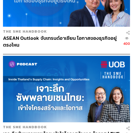
เช่นกัน ควรจะตรวจสอบดูว่าวันนี้เขารู้สึกมีส่วนร่วมกับ
บริษัทแค่ไหน เพราะทุกวันนี้หลายๆ องค์กรก็มีปัญหา
เรื่องของ Talent Retention ฉะนั้นถ้าเมื่อไรเราสูญ
เสียคนกลุ่มนี้ไปมากๆ นี่ก็จะเป็นสัญญาณอีกตัวหนึ่งที่
THE SME HANDBOOK
บอกว่าเราต้องเริ่มเปลี่ยนแปลงได้แล้ว
ASEAN Outlook จับเทรนด์อาเซียน โอกาสของธุรกิจอยู่
Shareholder
วันนี้พวกเขายังมั่นใจกับอนาคตของ
400
ตรงไหน
องค์กรเราแค่ไหน เขายังอยากลงทุนกับบริษัทอยู่หรือ
เปล่า และเขามีความเชื่อมั่นในศักยภาพของเราแค่ไหน
Social
เป็นสัญญาณสำคัญที่เราพบว่าหลายๆ บริษัท
โดยเฉพาะ SMEs อาจจะคิดว่าไม่สำคัญ นั่นก็คือ
‘สังคม’ ที่เราทำธุรกิจ คอมมูนิตี้ที่เราอยู่ คนในสังคม
เหล่านั้นดีใจแค่ไหนที่มีเราอยู่บนโลกใบนี้ แล้วเวลาที่
เกิดปัญหาต่างๆ สังคมจะปกป้องเราเหมือนกัน เพราะ
โลกในวันนี้ ถ้าธุรกิจไหนที่ทำแล้วสังคมรังเกียจก็อยู่
ยาก
THE SME HANDBOOK