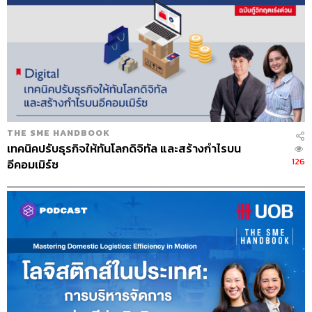
องค์กร เช่น เวลาอยู่ด้วยกันแล้วเป็นอย่างไร ความสัมพันธ์
ของคนในองค์กร พวกเขารู้สึกสบายใจที่จะพูดคุยกัน หรือ
ไว้ใจซึ่งกันและกันมากแค่ไหน ภาษาที่ใช้พูดกันเป็น Positive
หรือ Negative Energy เหล่านี้คือภาพสะท้อนของวัฒนธรรม
องค์กรที่แตกต่างกัน
เมื่อเข้าใจคำว่าวัฒนธรรมองค์กรแล้ว แต่คำถามต่อมาคือมัน
สำคัญอย่างไรกับ Business Direction ขององค์กร ซึ่งต้อง
THE SME HANDBOOK
บอกว่าทุกวันนี้หลายๆ องค์กรมีเรื่องของวิสัยทัศน์และกลยุทธ์
เทคนิคปรับธุรกิจให้ทันโลกดิจิทัล และสร้างกำไรบน
ชัดเจนอยู่แล้ว แต่ทำไมมันไม่สามารถลงไปสู่ขั้นตอนปฏิบัติ
126
อีคอมเมิร์ซ
ได้สักที เหตุผลอาจจะเป็นเพราะวัฒนธรรมที่คุณสร้างเอาไว้
มันดีพอไหมที่จะทำให้กลยุทธ์เดินหน้าไปสู่ความสำเร็จนั้น
ซึ่งเท่าที่เคยร่วมงานกับหลายๆ บริษัท ต้องยอมรับว่าหลายๆ ที่
ต้องปรับเยอะเลยทีเดียว เพราะบางองค์กรก็อาจจะสร้าง
วัฒนธรรมที่ไม่ดีโดยไม่ตั้งใจ เช่น ทำงานแบบรอคำสั่ง พูด
ความจริงไม่ค่อยได้ หรือถ้าทำเกินหน้าที่อาจจะถูกเข้าใจผิด
ว่าก้าวก่าย สิ่งเหล่านี้เป็นความไม่ตั้งใจที่เกิดขึ้นได้บ่อยใน
องค์กร ดังนั้นวัฒนธรรมต้องเปลี่ยน และคนที่สร้างแรง