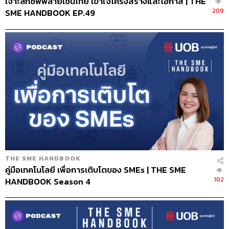
โลกวันนี้ไม่เหมือนเดิม ถ้าเราจะหวังทำ
เจาะลึกซัพพลายเชนไทย เข้าใจโครงสร้างและโอกาส | THE
แต่เรื่องเดิมๆ เพื่อสร้างผลลัพธ์ที่ดีกว่า
209
SME HANDBOOK EP.49
เดิม หรือแม้กระทั่งทำเท่าเดิม ก็คงไม่พอ
อีกต่อไป
เมื่อถึงจุดที่ต้องทรานส์ฟอร์ม เราควร
ต้องเริ่มจากตรงไหน
คำหนึ่งที่ถูกพูดถึงกันมากในช่วง 3-4 ปีนี้คือ Digital
Transformation หลายบริษัทกำลังมุ่งมั่นทำเรื่องนี้อยู่ ซึ่งเราก็
พยายามติดตามผลว่าเป็นอย่างไร อะไรคืออุปสรรค หรือ
อะไรคือความท้าทายที่ทำให้ผลลัพธ์มันไปได้ไม่ดีเท่าที่อยาก
จะได้ และแน่นอนว่าสุดท้ายมันมาติดขัดอยู่ที่ 2 เรื่องคือ ‘คน’
THE SME HANDBOOK
คู่มือเทคโนโลยี เพื่อการเติบโตของ SMEs | THE SME
กับ ‘วัฒนธรรม’ ไม่ว่าจะบริษัทไหน หรืออยู่ในอุตสาหกรรม
102
HANDBOOK Season 4
ใด เจอเหมือนกันหมด
ดังนั้นเราต้องเริ่มจากการตีความว่า ‘วัฒนธรรม’ นั้นแปลว่า
อะไร PacRim นิยามว่ามันคือพฤติกรรมของคนส่วนใหญ่ใน