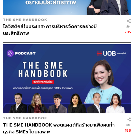
กระเพื่อมได้มากที่สุดก็คือ ‘ผู้นำองค์กร’
แล้วผู้นำจะทรานฟอร์มวัฒนธรรมอย่างไร อันดับแรกเราจะ
THE SME HANDBOOK
ถามผู้นำทุกคนก่อนว่าเข้าใจคำว่าวัฒนธรรมตรงกันหรือไม่
โลจิสติกส์ในประเทศ: การบริหารจัดการอย่างมี
205
ประสิทธิภาพ
เห็นความสำคัญของวัฒนธรรมองค์กรว่าส่งผลกระทบต่อ
ธุรกิจอย่างไร ยิ่งโดยเฉพาะองค์กรที่ใหญ่มากๆ มีหลายสาขา
แต่ละที่จะมีวัฒนธรรมที่ไม่เหมือนกัน เพราะถูกซึมซับจาก
คนที่เป็นผู้นำในแต่ละพื้นที่
ด้วยความที่วัฒนธรรมเป็นสิ่งที่จับต้องไม่ได้ แต่ถ้าหากเรา
ตีความว่ามันคือพฤติกรรมของคนจะทำให้เราพอจับต้องได้
มากขึ้น สามารถทำการสำรวจได้ว่าวันนี้พฤติกรรมไม่พึง
ประสงค์เหล่านี้เกิดขึ้นหรือไม่ในองค์กรของเรา และอาจจะ
ทำให้คนในองค์กรเห็นว่าถ้าเราต้องการคนกล้าที่จะรับผิด
กล้าพูดความจริง มีความมุ่งมั่นจะช่วยเหลือหรือร่วมมือกับ
คนอื่น ซึ่งสิ่งเหล่านี้คือพฤติกรรมที่เราสามารถสังเกตการณ์
THE SME HANDBOOK
ได้
THE SME HANDBOOK พอดแคสต์ที่สร้างมาเพื่อคนทำ
188
ธุรกิจ SMEs โดยเฉพาะ
สิ่งสำคัญที่สุดคือต้องรู้ว่าวัฒนธรรมที่เราต้องการคืออะไร ทำ