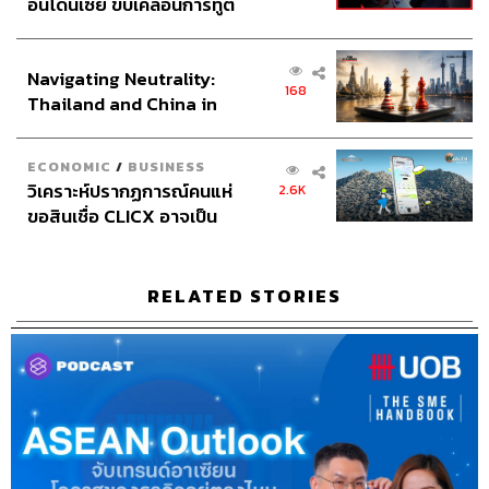
มาก ถ้าเราจะหวังทำแต่เรื่องเดิมๆ เพื่อสร้างผลลัพธ์ที่ดีกว่า
อินโดนีเซีย ขับเคลื่อนการทูต
เดิม หรือแม้กระทั่งทำเท่าเดิมก็คงไม่พออีกต่อไป เชื่อว่านัก
เศรษฐกิจเชิงรุก ประกาศหุ้น
ส่วนยุทธศาสตร์ไทย –
ธุรกิจทุกคนเขาจะรู้อยู่แล้วว่าอะไรคือสิ่งที่ดีที่เขาต้องรักษา
Navigating Neutrality:
อินโดนีเซีย
แล้วอะไรคือสิ่งที่ยังขาด และเขาต้องหามาเติมเต็ม นั่น
168
Thailand and China in
หมายความว่าเราต้องกล้าที่จะทำสิ่งใหม่ๆ แล้วก็ต้องมีความ
the Age of a New Global
กล้าเสี่ยงบ้าง แม้จะมีความไม่มั่นใจ แต่ก็ต้องเปิดใจและกล้าที่
Order
จะลอง
ECONOMIC
/
BUSINESS
วิเคราะห์ปรากฏการณ์คนแห่
2.6K
ขอสินเชื่อ CLICX อาจเป็น
4 สัญญาณที่จะช่วยบางบอกว่าธุรกิจ
เพียงยอดภูเขาน้ำแข็ง ของ
ถึงเวลาต้องทรานส์ฟอร์ม
ปัญหาหนี้ครัวเรือนไทยที่ถูก
ซุกไว้
RELATED STORIES
Stakeholder
เป็นสิ่งแรกที่เรามักจะถามผู้นำก่อนเลยว่า
ใครคือ Stakeholder หรือลูกค้าขององค์กร เพราะคน
กลุ่มนี้ล่ะที่จะเป็นคนกำหนดว่าเราคู่ควรที่จะมีชีวิตอยู่
ต่อไปบนโลกใบนี้หรือเปล่า ลูกค้าที่ใช้สินค้าและบริการ
เขายังพอใจกับเซอร์วิสของเราแค่ไหน ซึ่งสังเกตได้จาก
สิ่งที่เขาซื้อว่าเพิ่มขึ้นหรือลดลง รับฟังฟีดแบ็กจากลูกค้า
อยู่เสมอ
Employee
ซึ่งถือว่าพวกเขาก็เป็นหนึ่งใน Stakeholder