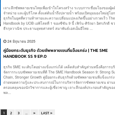
เจาะลึกซัพพลายเชนไทยเพื่อเข้าใจโครงสร้าง ระบบการเชื่อมโยงของผู้ผลิต
จำหน่าย และผู้บริโภค ตั้งแต่ต้นน้ำถึงปลายน้ำ พร้อมเปิดมุมมองใหม่สู่โ
ธุรกิจในยุคที่ความท้าทายและความเปลี่ยนแปลงเกิดขึ้นอย่างรวดเร็ว T
Handbook by UOB เอพิโสดที่ 1 ของซีซัน 9 นี้ เฟิร์น-ศิรัถยา อิศรภักดี 
ธีรกุลวาณิช ประธานยุทธศาสตร์ สมาพันธ์เอสเอ็มอีไทย ...
24 มิถุนายน 2025
คู่มือยกระดับธุรกิจ ด้วยซัพพลายเชนที่แข็งแกร่ง | THE SME
HANDBOOK SS 9 EP.0
ธุรกิจ SME จะเติบโตอย่างแข็งแกร่งได้ เคล็ดลับสำคัญส่วนหนึ่งคือการบร
จัดการระบบซัพพลายเชนที่ดี The SME Handbook Season 9: Strong S
Chain, Stronger Growth คู่มือยกระดับธุรกิจด้วยซัพพลายเชนที่แข็งแกร่
ถ่ายทอดความรู้และประสบการณ์ในการบริหารจัดการซัพพลายเชน ผ่านมุ
ครอบคลุมของนักวิชาการและผู้เชี่ยวชาญ เจาะลึกองค์ประกอบสำคัญขอ
พล...
1
2
3
...
»
LAST »