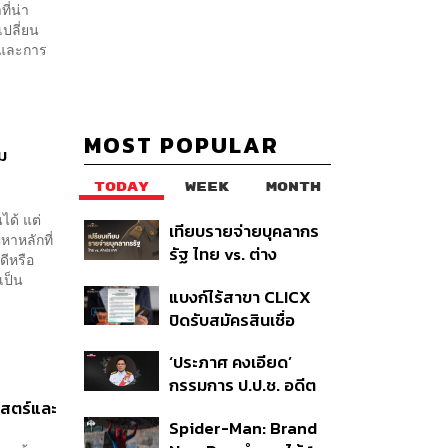
ี่น่า
ปลี่ยน
รมและการ
MOST POPULAR
ม
TODAY
WEEK
MONTH
ได้ แต่
เทียบรายจ่ายบุคลากร
ญหาหลักที่
รัฐ ไทย vs. ต่าง
ดีหรือ
ประเทศ: พบภาษีทุก
เป็น
แบงก์ไร้สาขา CLICX
100 บาทของคนไทยใช้
ปิดรับสมัครสินเชื่อ
ไปกับข้าราชการเฉียด
ชั่วคราว พร้อมส่ง
40 บาท
‘ประภาศ คงเอียด’
สัญญาณเตือนกลุ่มกู้
กรรมการ ป.ป.ช. อดีต
เงินผิดวัตถุประสงค์-ให้
าสตร์และ
อธิบดีกรมธนารักษ์
ข้อมูลเท็จ เตรียมดำเนิน
Spider-Man: Brand
ถึงแก่อนิจกรรม
คดีเด็ดขาด