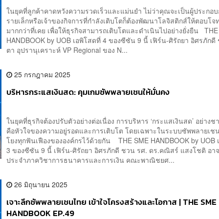
ในยุคที่ลูกค้าคาดหวังความรวดเร็วและแม่นยำ ไม่ว่าคุณจะเป็นผู้ประก
รายเล็กหรือเจ้าของกิจการที่กำลังเติบโตก็ต้องพัฒนาโลจิสติกส์ให้ตอบโจ
มากกว่าที่เคย เพื่อให้ธุรกิจสามารถเติบโตและดำเนินไปอย่างยั่งยืน TH
HANDBOOK by UOB เอพิโสดที่ 4 ของซีซัน 9 นี้ เฟิร์น-ศิรัถยา อิศรภักดี
ตา อุปรานุเคราะห์ VP Regional ของ N...
25 กรกฎาคม 2025
บริหารกระแสเงินสด: คุมเกมซัพพลายเชนให้มั่นคง
ในยุคที่ธุรกิจต้องปรับตัวอย่างต่อเนื่อง การบริหาร ‘กระแสเงินสด’ อย่า
คือหัวใจของความอยู่รอดและการเติบโต โดยเฉพาะในระบบซัพพลายเชนที
โยงทุกฟันเฟืองขององค์กรไว้ด้วยกัน THE SME HANDBOOK by UOB เอ
3 ของซีซัน 9 นี้ เฟิร์น-ศิรัถยา อิศรภักดี ชวน รศ. ดร.คณิสร์ แสงโชติ อา
ประจำภาควิชาการธนาคารและการเงิน คณะพาณิชยศ...
26 มิถุนายน 2025
เจาะลึกซัพพลายเชนไทย เข้าใจโครงสร้างและโอกาส | THE SME
HANDBOOK EP.49