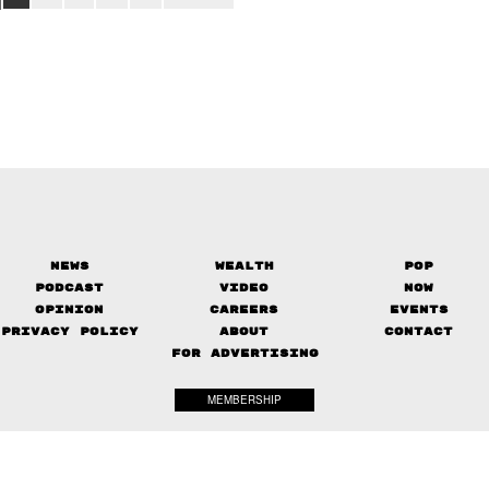
News
Wealth
Pop
Podcast
Video
Now
Opinion
Careers
Events
Privacy Policy
About
Contact
FOR ADVERTISING
MEMBERSHIP