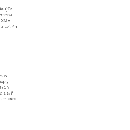
 ผู้จัด
อกาสทาง
he SME
ชวน แสงชัย
ิหาร
upply
งจะมา
มมองที่
งระบบซัพ