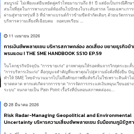
สมบูรณ์’ ไม่เพียงแต่ยืนหยัดคู่ครัวไทยมานานถึง 81 ปี แต่ยังเป็นกรณีศึกษาท
สนใจที่สุดในการพาแบรนด์ท้องถิ่นไปปักธงในระดับสากล โดยเฉพาะการเ
ผ่านสู่ทายาทรุ่นที่ 3 ที่นำพาแบรนด์ก้าวข้ามขีดจำกัดเดิมๆ ด้วยนวัตกร
บริหารความเสี่ยงที่เฉียบคม ถอดบทเรียน ...
11 เมษายน 2026
การเงินซัพพลายเชน บริหารสภาพคล่อง ลดเสี่ยง ขยายธุรกิจข้า
พรมแดน I THE SME HANDBOOK SS10 EP.59
ในโลกธุรกิจปัจจุบัน "การขายเก่ง" อาจพาคุณให้รอดพ้นจากวิกฤตระยะสั้น
"การบริหารเงินเก่ง" คือกุญแจสำคัญที่จะพาคุณไปสู่ความมั่งคั่งที่ยั่งยืน ปั
ทำให้ SME ไทยจำนวนมากไปไม่ถึงศักยภาพที่แท้จริงไม่ใช่เพราะสินค้าไม่
ขาดตลาด หากแต่เกิดจากการขาด "การจัดการกระแสเงินหมุนเวียนอย่าง
ระบบ" จนกลายเป็น Pain Point เรื้อรังที่บั่นทอนสภาพคล่องแ...
28 มีนาคม 2026
Risk Radar-Managing Geopolitical and Environmental
Uncertainty บริหารความเสี่ยงซัพพลายเชน รับมือเกมภูมิรัฐศ
วิกฤตโลก I THE SME HANDBOOK SS10 EP.58