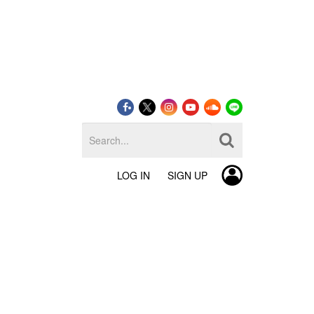
LOG IN
SIGN UP