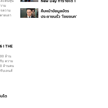
New Day ทำรายได้ 1
 และต้นทุน
ความ
พันล้านดอลลาร์จากทั่ว
หารความ
คืบหน้าข้อมูลบัตร
โลกภายใน 6 วัน
ครคาดเดา
ประชาชนรั่ว ‘ไชยชนก’
ชี้ไม่ใช่การแฮ็ก ปิดระบบ
แล้ว พบต้นตอจาก IP
เดียว
l
6 I THE
000 ล้าน
กับ ความ
70 ล้านคน
ปรับเลนส์
ิบโต