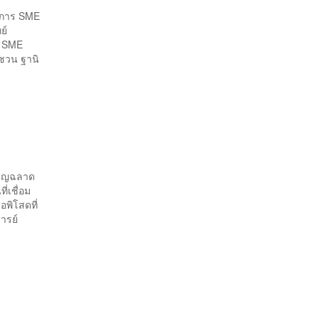
อบการ SME
ทย์
E SME
 ชวน ฐานิ
งชาญฉลาด
่เชื่อม
พิโสดที่
จารย์