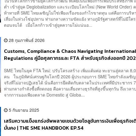
ในวันที่โลกก้าวข้ามยุคโลกาภิวัฒน์ ที่เคยเน้นเพียงการเพิ่มประสิทธิภาพ
ต่ำ เข้าสู่ยุค Deglobalization และระเบียบโลกใหม่ (New World Order) 
ท้าทายที่ SME ไทยเผชิญไม่ใช่เพียงเรื่องของกำไรขาดทุน แต่คือการบริ
เสี่ยงในห่วงโซ่อุปทาน ท่ามกลางความขัดแย้ง ทางภูมิรัฐศาสตร์ที่ไม่มีใ
ตอนจบได้ เมื่อโลกก้าวเข้าสู่ยุคความไม่แน่นอ...
28 กุมภาพันธ์ 2026
Customs, Compliance & Chaos Navigating Internationa
Regulations คู่มือศุลกากรและ FTA สำหรับธุรกิจส่งออกปี 202
SME HANDBOOK SS10 EP.56
SME ไทยในยุค FTA ใหม่: ปรับโครงสร้าง เพิ่มแต้มต่อ ทะยานสู่ตลาด 8,
คน ในภูมิทัศน์เศรษฐกิจโลกปี 2026 ผู้ประกอบการ SME ไทยกำลังเผชิญ
จริงที่ไม่อาจปฏิเสธได้ นั่นคือการยึดติดกับตลาดในประเทศที่มีประชากร 
ท่ามกลางกำลังซื้อที่ถดถอย คือความเสี่ยงทางธุรกิจที่สูงขึ้นทุกวัน ถึงเวลา
จากการมองเพียงตลาด Domestic สู่ Globa...
5 กันยายน 2025
เสริมความแข็งแกร่งซัพพลายเชนด้วยโซลูชันการเงินเพื่อธุรกิจเต
มั่นคง | THE SME HANDBOOK EP.54