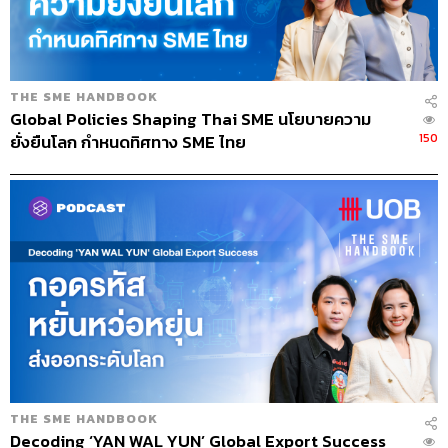
ซัพพลายเชน
หนึ่งในโจทย์ที่ผู้ประกอบการจำนวนมากมองข้าม คือการ
จัดการกระแสเงินสดให้เหมาะสมในแต่ละช่วงของซัพพลาย
เชน โดยเฉพาะธุรกิจขนาดเล็กที่มักจะโฟกัสแค่ยอดขายหรือ
THE SME HANDBOOK
กำไรปลายทาง แต่ลืมว่าสิ่งที่ทำให้ธุรกิจเดินต่อได้จริงๆ คือ
Global Policies Shaping Thai SME นโยบายความ
เงินสดในมือ
150
ยั่งยืนโลก กำหนดทิศทาง SME ไทย
กลยุทธ์แรกที่ควรมองคือ ‘ความคุ้มค่าในกระบวนการที่กำลัง
ดำเนินอยู่’ เช่น จัดซื้อวัตถุดิบให้เหมาะสมกับปริมาณที่ใช้งาน
จริง ไม่สั่งเผื่อไว้จนเกินความจำเป็น กลายเป็นสต๊อกค้าง
ต้นทุนจม ไม่ก่อให้เกิดรายได้
ถัดมาเมื่อเริ่มมีความสัมพันธ์ที่แน่นแฟ้นกับซัพพลายเออร์
‘การต่อรองเงื่อนไขเครดิต’ ก็อาจเกิดขึ้น เช่น ขอยืดเวลา
ชำระค่าสินค้าเพื่อให้มีเงินสดไว้ใช้หมุนก่อน แต่ทั้งนี้ทั้งนั้น
การยืดชำระก็ต้องอิงจากความยินยอมของทั้งสองฝ่าย เพราะ
ถ้าขอยืดแบบไม่มีเหตุผล หรือฝั่งตรงข้ามไม่พร้อม ก็อาจ
THE SME HANDBOOK
กระทบความสัมพันธ์ระยะยาวได้เช่นกัน
Decoding ‘YAN WAL YUN’ Global Export Success