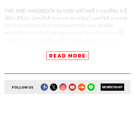
THE SME HANDBOOK by UOB เอพิโสดที่ 3 ของซีซัน 9 นี้
เฟิร์น-ศิรัถยา อิศรภักดี ชวน รศ. ดร.คณิสร์ แสงโชติ อาจารย์
ประจำภาควิชาการธนาคารและการเงิน คณะพาณิช
ยศาสตร์และการบัญชี จุฬาลงกรณ์มหาวิทยาลัย มาเจาะลึก
กลยุทธ์บริหารกระแสเงินสดให้ไหลลื่น มั่นคง และพร้อม
รับมือกับความไม่แน่นอนในห่วงโซ่อุปทาน พร้อมส่งมอบ
เครื่องมือวิเคราะห์ที่ช่วยให้คุณ ‘คุมเกม’ ได้อย่างมั่นใจ
READ MORE
กระแสเงินสด ออกซิเจนของซัพพลาย
เชน
FOLLOW US
MEMBERSHIP
กระแสเงินสดเป็นปัจจัยพื้นฐานที่สำคัญต่อธุรกิจไม่ต่างจาก
กำไร แม้หลายคนจะมองว่ากำไรคือเป้าหมายสูงสุดของการ
ทำธุรกิจ แต่ในความเป็นจริงกระแสเงินสดกลับเป็นสิ่งที่ขาด
ไม่ได้เลยแม้แต่วันเดียว หากกำไรเปรียบได้กับอาหารที่จำเป็น
ต่อการดำรงชีวิต กระแสเงินสดก็คงไม่ต่างจากออกซิเจนที่ใช้