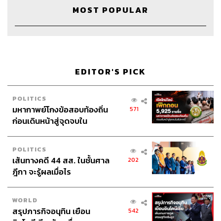
MOST POPULAR
ธุรกิจที่กำลังเติบโต ควรเริ่มวางแผน
อย่างไร ถ้าไม่อยากสะดุด
เมื่อร้านเริ่มเป็นที่รู้จัก เจ๊แมวที่เคยต้องเดินตลาดทุกเช้าอาจ
เริ่มมีสายสัมพันธ์กับร้านค้าประจำมากขึ้น จากเคยจ่ายเงินสด
อาจกลายเป็นลูกค้าขาประจำที่ ‘เชื่อไว้ก่อนได้’ ในระยะเวลา
EDITOR'S PICK
สั้นๆ เช่น 3 วัน 5 วัน ซึ่งช่วยให้กระแสเงินสดคล่องตัวขึ้น แม้
มีวันที่มีเหตุต้องหยุดขายหรืออาจขายได้น้อย แต่ก็ยังมีเวลา
POLITICS
ตั้งหลักและกลับมาได้ในรอบถัดไป
มหากาพย์โกงข้อสอบท้องถิ่น
571
ก่อนเดินหน้าสู่จุดจบใน
ในอีกมุมหนึ่ง เจ๊แมวอาจเริ่มทบทวนว่าการผลิตอาหารใน
สัปดาห์นี้
แต่ละวันว่ามีความเสี่ยงแค่ไหน ถ้าสั่งมาเยอะเกินก็เสีย สั่งไม่
ครบก็ขายไม่ได้ ดังนั้นควรการวางแผนอย่างง่าย เช่น ดูว่าวัน
POLITICS
เส้นทางคดี 44 สส. ในชั้นศาล
202
ไหนอะไรขายดี และวิเคราะห์จากยอดขายจริง ก็จะช่วย
ฎีกา จะรู้ผลเมื่อไร
ให้การจัดซื้อมีประสิทธิภาพมากขึ้น
วิธีพื้นฐานอย่าง ABC Analysis คือหนึ่งในกลยุทธ์ที่ใช้กัน
WORLD
อย่างแพร่หลาย โดยการแบ่งสินค้าตามความสำคัญ เช่น
สรุปภารกิจอนุทิน เยือน
542
สินค้ากลุ่ม A คือของขายดี ใช้เยอะและบ่อย ส่วนกลุ่ม B และ