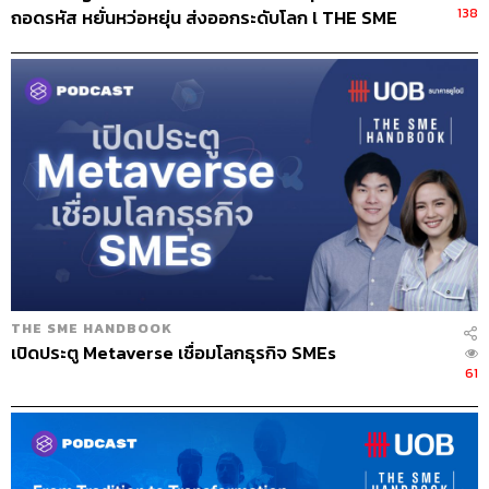
138
ถอดรหัส หยั่นหว่อหยุ่น ส่งออกระดับโลก l THE SME
อีกด้านหนึ่งของกระแสเงินสดคือฝั่งรายรับ หากย้อนกลับไปที่
HANDBOOK SS10 EP.60
โมเดลเจ๊แมว 1.0 ที่รับเงินสดจากลูกค้าทุกวัน ธุรกิจไม่มีเจ้า
หนี้-ลูกหนี้การค้า ทุกอย่างจบในวันเดียว แต่เมื่อเริ่มเข้าสู่เฟส
เจ๊แมว 2.0 ที่ขยายธุรกิจไปทำอาหารกล่องเดลิเวอรี หรือรับ
ออร์เดอร์แบบ B2B ที่ต้องออกบิลและเก็บเงินปลายเดือน นั่น
หมายถึงการเริ่มมี ‘ลูกหนี้’ ในระบบ แปลว่าแม้สินค้าจะขาย
ได้ แต่เงินสดยังไม่เข้าทันที จึงจำเป็นต้องกลับมาวางแผนด้าน
เครดิตเทอม เช่น ระยะเวลาที่สามารถให้ลูกค้าชำระได้ และ
ความสามารถของตัวเองในการรับภาระเงินสดระหว่างรอ
เงินเข้า
THE SME HANDBOOK
สิ่งที่เปลี่ยนไปคือเจ๊แมวไม่ได้เป็นแค่ลูกหนี้ของซัพพลายเออร์
เปิดประตู Metaverse เชื่อมโลกธุรกิจ SMEs
อีกต่อไป แต่กลายเป็นเจ้าหนี้ของลูกค้าด้วย จุดนี้เองที่ความ
61
สมดุลของเครดิตเทอมกลายเป็นเรื่องสำคัญ เพราะเรากำลัง
อยู่ตรงกลางระหว่างสองขั้ว คือฝั่งที่เราต้องจ่าย กับฝั่งที่เรา
ต้องรอรับเงิน ถ้าเครดิตสองฝั่งไม่สัมพันธ์กัน เช่น ซัพพลายเอ
อร์ให้เครดิตแค่ 7 วัน แต่ลูกค้าใช้เวลา 30 วันกว่าจะจ่าย