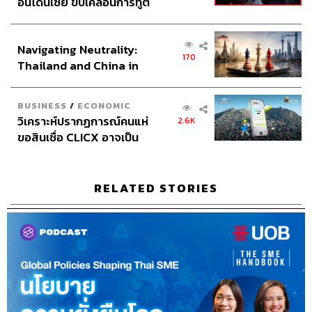
อินโดนีเซีย ขับเคลื่อนการทูต
C คือของที่ใช้เป็นบางครั้ง ซึ่งการรู้ว่าสินค้าไหนสำคัญจะ
เศรษฐกิจเชิงรุก ประกาศหุ้น
ช่วยให้จัดสต๊อกได้ดีขึ้น ลดของเหลือ ลดต้นทุน และลดเงินที่
ส่วนยุทธศาสตร์ไทย –
Navigating Neutrality:
ต้องจมไว้ในของที่ขายไม่ออก
อินโดนีเซีย
170
Thailand and China in
the Age of a New Global
นอกจากนั้น การปรับรูปแบบวัตถุดิบ เช่น การซื้อของที่ตัดแต่ง
Order
มาแล้ว หรือชั่งตวงวัตถุดิบสำหรับใช้ต่อจานไว้เลย ก็จะช่วย
BUSINESS
/
ECONOMIC
ให้บริหารต้นทุนการผลิตได้แม่นยำขึ้น ลดของเสีย เพิ่มความ
วิเคราะห์ปรากฏการณ์คนแห่
2.6K
สะดวก และควบคุมคุณภาพในแต่ละจานอาหารได้ใกล้เคียง
ขอสินเชื่อ CLICX อาจเป็น
กันมากขึ้น
เพียงยอดภูเขาน้ำแข็ง ของ
ปัญหาหนี้ครัวเรือนไทยที่ถูก
สุดท้ายคือการทบทวนลำดับความสำคัญว่าสินค้าไหนขายดี
ซุกไว้
RELATED STORIES
กำไรดี หรือขายแล้วขาดทุนโดยไม่รู้ตัว การมีเวลานั่งทบทวน
ข้อมูลเหล่านี้ ไม่เพียงช่วยให้ร้านเดินหน้าได้อย่างมั่นคง แต่
ยังอาจเป็นจุดเริ่มต้นของการปรับตัวให้กำไรมากขึ้นโดยไม่
ต้องขายเยอะ และช่วยให้เงินไม่ต้องจมในสิ่งที่ไม่จำเป็น
กลยุทธ์บริหารกระแสเงินสดใน