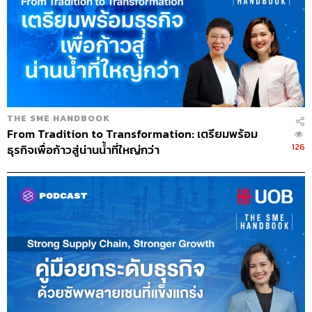
เท่ากับว่าเจ๊แมวต้องแบกรับช่วงเวลาที่เงินจมหายไปร่วม 3
สัปดาห์เต็ม
ตรงนี้นักการเงินจะเรียกกันว่า ‘วงจรเงินสด’ ซึ่งเป็นการวัดว่า
ตั้งแต่เงินสดออกจากมือเราไปซื้อของ ใช้เวลานานแค่ไหน
กว่าจะไหลกลับเข้ามาอีกครั้ง ยิ่งวงจรยาวเท่าไรก็ยิ่งต้องใช้
THE SME HANDBOOK
เงินทุนหมุนเวียนมากเท่านั้น
From Tradition to Transformation: เตรียมพร้อม
126
ธุรกิจเพื่อก้าวสู่น่านน้ำที่ใหญ่กว่า
แต่การวางแผนไม่ได้หมายความว่าเจ๊แมวต้องเป็นฝ่ายแบก
ทุกอย่างคนเดียว ในโลกของซัพพลายเชนที่ดี เราควรต้อง
ออกแบบความสัมพันธ์ทางการเงินกับคู่ค้าทั้งสองฝั่งให้สมดุล
กันได้ เช่น การเจรจาขอเครดิตที่ยืดหยุ่นกับซัพพลายเออร์
พร้อมกับการตั้งเงื่อนไขการเก็บเงินจากลูกค้าให้เหมาะสม
เช่น บางรายจ่ายปลายเดือน บางรายจ่ายก่อนจัดส่ง ก็จะช่วย
เฉลี่ยกระแสเงินสดให้ไหลเข้าออกอย่างต่อเนื่อง