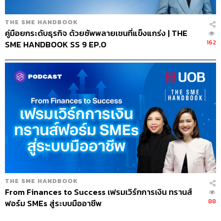
จุดเปลี่ยนทางการเงิน: เมื่อไม่ได้เป็นแค่
ลูกหนี้ แต่กลายเป็นเจ้าหนี้ของลูกค้า
THE SME HANDBOOK
ด้วย
คู่มือยกระดับธุรกิจ ด้วยซัพพลายเชนที่แข็งแกร่ง | THE
162
SME HANDBOOK SS 9 EP.0
จากธุรกิจเงินสดวันต่อวัน เจ๊แมว 2.0 เริ่มมีวงจรเงินสดของตัว
เอง ต้องคอยบริหารว่าเงินเข้าช้าแค่ไหน เงินออกเร็วแค่ไหน
ซึ่งถ้าบริหารไม่ดี ก็อาจถึงจุดที่ชักหน้าไม่ถึงหลังได้ง่ายๆ
ไม่ใช่เพราะธุรกิจไม่ดี แต่เพราะสภาพคล่องไม่พอ ในตอนนี้
เจ๊แมวอาจจะต้องมองหาถังออกซิเจนสำรอง เช่น แหล่งเงิน
ทุนจากภายนอก ไม่ว่าจะเป็นธนาคารพาณิชย์หรือผู้ให้
บริการทางการเงินอื่นๆ ซึ่งแน่นอนว่ามาพร้อมต้นทุน เช่น
ดอกเบี้ย และความคาดหวังว่าจะสามารถจ่ายคืนได้ตาม
กำหนด
อย่างไรก็ตาม การหาเงินกู้ไม่ใช่แค่เพื่อแก้ปัญหาสภาพคล่อง
ระยะสั้น แต่บางครั้งเป็นเพราะอยากขยายกิจการ เช่น เปิด
THE SME HANDBOOK
ครัวใหม่ เปิดสาขาใหม่ หรือกระจายสินค้าให้เข้าถึงลูกค้าได้
From Finances to Success เฟรมเวิร์กการเงิน ทรานส์
มากขึ้น นั่นก็ถือเป็นการลงทุนในซัพพลายเชนเช่นกัน เพราะ
88
ฟอร์ม SMEs สู่ระบบมืออาชีพ
มันช่วยลดระยะทางระหว่างธุรกิจกับลูกค้า เพิ่มโอกาสทาง