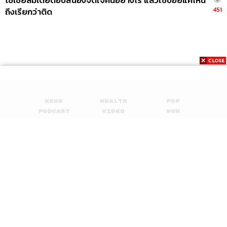
โซเชียลมีเดียตอบสนองจิตใจคนอย่างไร แล้วใช้บ่อยแค่ไหน
451
ถึงเรียกว่าติด
News
Wealth
Pop
Podcast
Video
Now
Opinion
Careers
Events
Privacy
About
Contact
Policy
FOR
ADVERTISING
MEMBERSHIP