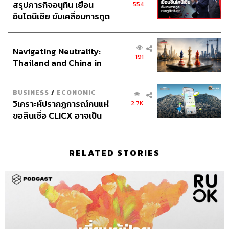
ABOUT THE HOST
สรุปภารกิจอนุทิน เยือน
554
อินโดนีเซีย ขับเคลื่อนการทูต
THE STANDARD PODCAST
เศรษฐกิจเชิงรุก ประกาศหุ้น
ทีมงาน THE STANDARD PODCAST
ส่วนยุทธศาสตร์ไทย –
Navigating Neutrality:
อินโดนีเซีย
191
Thailand and China in
the Age of a New Global
Order
BUSINESS
/
ECONOMIC
วิเคราะห์ปรากฏการณ์คนแห่
2.7K
ขอสินเชื่อ CLICX อาจเป็น
เพียงยอดภูเขาน้ำแข็ง ของ
ปัญหาหนี้ครัวเรือนไทยที่ถูก
ซุกไว้
RELATED STORIES