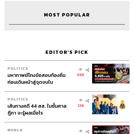
Webmaster
จินตนา ประชุมพันธ์
MOST POPULAR
TAGS:
นักจิตบำบัด
Podcast
ภาษากาย
พอดแคสต์
Body Language
โรงพยาบาล
สีหน้า
อมทุกข์
EDITOR'S PICK
The Standard Podcast
ชักสีหน้า
RUOK
Are You OK
แผนกจิตเวช
จิตวิทยา
จิตแพทย์
POLITICS
มหากาพย์โกงข้อสอบท้องถิ่น
598
ก่อนเดินหน้าสู่จุดจบใน
สัปดาห์นี้
POLITICS
เส้นทางคดี 44 สส. ในชั้นศาล
236
ฎีกา จะรู้ผลเมื่อไร
1.2K
WORLD