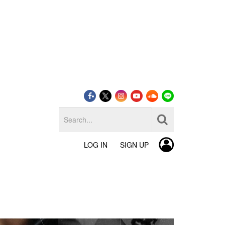
LOG IN
SIGN UP