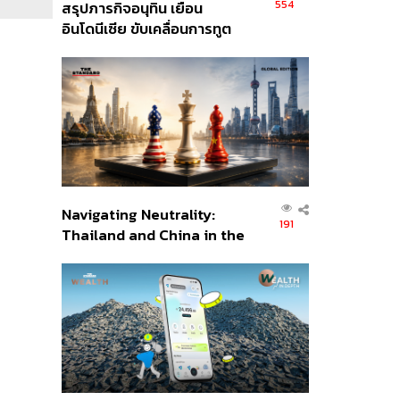
554
สรุปภารกิจอนุทิน เยือน
อินโดนีเซีย ขับเคลื่อนการทูต
เศรษฐกิจเชิงรุก ประกาศหุ้น
ส่วนยุทธศาสตร์ไทย –
อินโดนีเซีย
Navigating Neutrality:
191
Thailand and China in the
Age of a New Global
Order