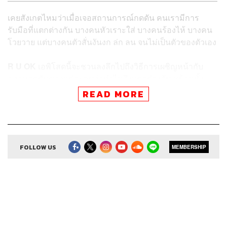
เคยสังเกตไหมว่าเมื่อเจอสถานการณ์กดดัน คนเรามีการ
รับมือที่แตกต่างกัน บางคนหัวเราะใส่ บางคนร้องไห้ บางคน
โวยวาย แต่บางคนตัวสั่นงันงก ล่ก ลน จนไม่เป็นตัวของตัวเอง
R U OK
เอพิโสดนี้จะชวนลงลึกไปถึงวิธีการเผชิญหน้ากับ
ความกดดันของแต่ละคนว่าทำไมจึงแตกต่างกัน พร้อมทั้ง
เทคนิคฝึกฝนตัวเองอย่างเป็นขั้นตอนเพื่อสร้างความมั่นใจเมื่อ
READ MORE
ต้องพูดต่อหน้าคนจำนวนมาก
FOLLOW US
MEMBERSHIP
ทำไมบางคนเมื่อกดดันถึงล่ก ลน
โดยธรรมชาติแล้วมนุษย์เรามีวิธีเผชิญหน้ากับสถานการณ์
แตกต่างกัน โดยเฉพาะสถานการณ์ที่ตึงเครียด กดดัน ลองนึก
ภาพว่าถ้ามีฟักต้มร้อนๆ ถูกโยนมาใส่เรา แต่ละคนจะมี
ปฏิกิริยาแตกต่างกัน บางคนโยนทิ้งทันที บางคนร้องไห้ทั้งๆ ที่
ยังถือไว้ บางคนมือไม้สั่น แต่ไม่ยอมปล่อย ซึ่งประเภทหลังคือ