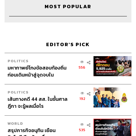
ล้วนผ่านการเหงื่อตกมือสั่นกันมาแล้วทั้งนั้น ไม่ใช่อาการผิด
MOST POPULAR
ปกติแต่อย่างใด ประเด็นมันอยู่ที่ว่าแต่ละคนมีวิธีการรับมือต่อ
อาการของตัวเองแตกต่างกัน บางคนปล่อยให้ตัวเองตื่นเต้น
อยู่อย่างนั้นโดยไม่เปลี่ยนแปลง แต่บางคนรีบจัดการด้วยการ
เผชิญหน้าและสร้างทักษะ ทำให้ความกลัวนั้นลดลง
EDITOR'S PICK
2. เตรียมความพร้อมของข้อมูลในเรื่องที่พูด โดยเรียบเรียงให้
เป็นภาษาที่ตัวเองเข้าใจ ฝึกฝนท่องจำจนถ่ายทอดออกมาได้
POLITICS
ไม่ผิดพลาด ให้เวลากับตรงนี้มากๆ เพราะความพร้อมจะ
มหากาพย์โกงข้อสอบท้องถิ่น
556
ทำให้เกิดความมั่นใจเมื่อต้องเผชิญหน้ากับสถานการณ์ที่
ก่อนเดินหน้าสู่จุดจบใน
กดดัน ที่สำคัญอย่าลืมซ้อมกับตัวเองที่หน้ากระจก เพื่อจะได้
สัปดาห์นี้
มองเห็นระเบียบร่างกายของตัวเองด้วย
POLITICS
เส้นทางคดี 44 สส. ในชั้นศาล
192
3. ถ้าใครมีเวลามากหน่อยให้ลองลงเรียนคอร์สสั้นๆ อย่าง
ฎีกา จะรู้ผลเมื่อไร
การเล่นโยคะ เรียนเต้น หรือทำสมาธิ แม้จะดูว่าเป็นการ
ฝึกฝนทางอ้อม แต่เชื่อหรือไม่ว่าการเรียนคอร์สเหล่านี้จะช่วย
เราในการลดความประหม่าได้เป็นอย่างดี เพราะความ
WORLD
ประหม่าเป็นเรื่องนามธรรมที่แสดงออกเป็นรูปธรรมผ่าน
สรุปภารกิจอนุทิน เยือน
535