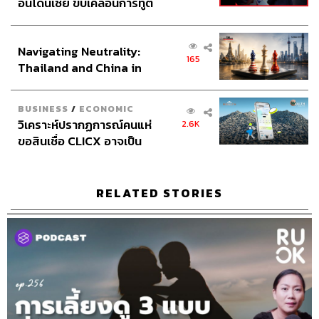
ความล่กและลนทางกาย การเรียนคอร์สเหล่านี้เลยไม่ได้
อินโดนีเซีย ขับเคลื่อนการทูต
เศรษฐกิจเชิงรุก ประกาศหุ้น
ทำให้เราเต้นเก่งหรือยืดเหยียดร่างกายให้สวยงามเท่านั้น แต่
ส่วนยุทธศาสตร์ไทย –
ยังช่วยให้เราได้ฝึกทักษะการควบคุมตัวเองได้ดีขึ้น เมื่อขึ้นพูด
Navigating Neutrality:
อินโดนีเซีย
เราจะได้หยิบทักษะการควบคุมมาใช้
165
Thailand and China in
the Age of a New Global
4. เตรียมคลังคำ คำพูดของตัวเอง หรือคนที่เป็นซัพพอร์ตของ
Order
เราไว้ เมื่อประหม่าก็ให้นึกถึงคำเหล่านี้ในหัว พูดในใจกับตัว
BUSINESS
/
ECONOMIC
เองด้วยเสียงเย็นๆ จะทำให้รู้สึกมีกำลังใจและผ่อนคลายลงได้
วิเคราะห์ปรากฏการณ์คนแห่
2.6K
หากไม่มีชุดคำเหล่านี้ คำพูดที่ลั่นในหัวจะมีแต่เรื่องด้านลบที่
ขอสินเชื่อ CLICX อาจเป็น
บั่นทอนความมั่นคง หรือหากไม่คิดเป็นคำพูดก็อาจคิดเป็น
เพียงยอดภูเขาน้ำแข็ง ของ
ภาพ ที่แม้ไม่ได้เกิดขึ้นจริงแต่ก็ช่วยให้เรามั่นใจขึ้นได้ เช่น
ปัญหาหนี้ครัวเรือนไทยที่ถูก
ซุกไว้
บอกตัวเองว่าคนที่เรารักกำลังนั่งให้กำลังใจอยู่ที่แถวหลังสุด
RELATED STORIES
เป็นต้น
5. ถ้ารู้สึกว่าอาการตื่นเต้นประหม่ากำลังก่อตัวขึ้นเล็กๆ ให้
ลองสังเกตลมหายใจของตัวเองว่ามีความกระชั้นหรือไม่ หาก
เริ่มถี่ให้ลองยืดถ่ายลมหายใจของตัวเองออก หายใจให้ช้าลง
การพยายามควบคุมลมหายใจของตัวเองเป็นการแก้ไขทาง
กายภาพที่ส่งผลไปถึงทางใจ ช่วยลดความเครียดเกร็งที่เกิด