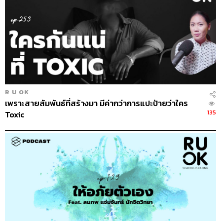
TAGS:
ประหม่า
The Standard Podcast
ฝึกฝน
RUOK
พูดต่อหน้าสาธารณะ
Are You OK
แผนกจิตเวช
จิตวิทยา
จิตแพทย์
นักจิตบำบัด
Podcast
ทักษะ
พอดแคสต์
ล่ก
โรงพยาบาล
ลน
R U OK
เพราะสายสัมพันธ์ที่สร้างมา มีค่ากว่าการแปะป้ายว่าใคร
135
Toxic
14.7K
ABOUT THE HOST
THE STANDARD PODCAST
ทีมงาน THE STANDARD PODCAST