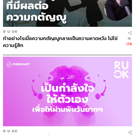
ขึ้นได้
6. วิธีหนึ่งที่ได้ผลสำหรับบางคนคือการเอาแผ่นหลังไปพิงกับ
ผนังแล้วกระแทกเบาๆ ให้กระดูกสะบักกระทบกับผนัง คล้าย
R U OK
กับมีคนกำลังตบหลังเราอยู่ เนื่องจากแผ่นกระดูกสะบักเป็น
ทำอย่างไรเมื่อความกตัญญูกลายเป็นความคาดหวัง ไม่ใช่
พื้นที่รองรับความกลัว การมีอะไรคอยพิงอยู่จะทำให้ความ
178
ความรู้สึก
กลัวนั้นคลายลง
7. เมื่อต้องออกไปพูด ให้ก้าวเท้าลงส้นหนักๆ เพื่อให้น้ำหนัก
นั้นสะเทือนมาถึงร่างกายจนทำให้รู้สึกถึงตัวตนและการมีอยู่
ของเรา ทำให้ความรู้สึกของเราหนักแน่นมั่นคงมากขึ้น
8. เมื่อถึงกลางเวทีให้หยุดสักครู่ ปล่อยน้ำหนักลงส้นเท้า มอง
ไปให้ทั่วๆ แล้วค่อยเริ่มพูด
วิธีการเหล่านี้อาจใช้ไม่ได้ผลทันที เพราะทั้งหมดต้องเกิดขึ้น
จากทักษะและการฝึกฝน เมื่อทำบ่อยเข้า ความมั่นใจจะค่อยๆ
ก่อตัว ความชำนาญจะพอกพูน และสุดท้ายอาการประหม่า
R U OK
ลนเมื่อต้องพูดต่อหน้าคนจำนวนมากจะลดลงในที่สุด