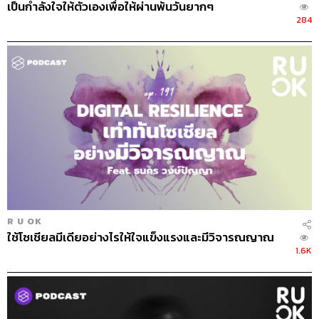
เป็นกำลังใจให้ตัวเองเพื่อให้ผ่านพ้นวันยากๆ
284
Credits
The Hosts
ปอนด์ ยาคอปเซ่น
ดุจดาว วัฒนปกรณ์
Show Creator
อธิษฐาน กาญจนะพงศ์
Episode Producer & Editor
อธิษฐาน กาญจนะพงศ์
Sound Designer & Engineer
ศุภณัฐ เดชะอำไพ
Coordinator & Admin
อภิสิทธิ์​ หรรษาภิรมย์โชค
Art Director
อนงค์นาฏ วิวัฒนานนท์
R U OK
Proofreader
ภาสิณี เพิ่มพันธุ์พงศ์
ใช้โซเชียลมีเดียอย่างไรให้ใจแข็งแรงและมีวิจารณญาณ
Webmaster
จินตนา ประชุมพันธ์
1.6K
Music
Westonemusic.com