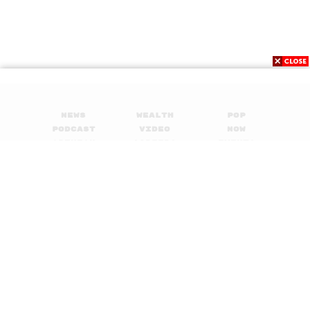
News
Wealth
Pop
Podcast
Video
Now
Opinion
Careers
Events
Privacy
About
Contact
Policy
FOR
ADVERTISING
MEMBERSHIP
© 2017-
2026
The Standard. All rights reserved.