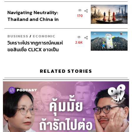
ส่วนยุทธศาสตร์ไทย –
112
Navigating Neutrality:
อินโดนีเซีย
170
Thailand and China in
the Age of a New Global
ABOUT THE HOST
Order
BUSINESS
/
ECONOMIC
THE STANDARD PODCAST
วิเคราะห์ปรากฏการณ์คนแห่
2.6K
ทีมงาน THE STANDARD PODCAST
ขอสินเชื่อ CLICX อาจเป็น
เพียงยอดภูเขาน้ำแข็ง ของ
ปัญหาหนี้ครัวเรือนไทยที่ถูก
ซุกไว้
RELATED STORIES