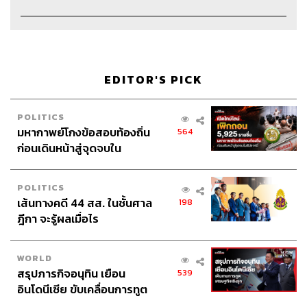
Proofreader
ชนเนตร ลอยครุฑ
Webmaster
พงศกร เพ่งพิศ
Social Media Admins
สุทธกิตติ์​ สุทธาวรรณกุล, ธิติกร ลิ้ม
ทองมณี, วนัชพร ดวงนิล, วิมลณัฐ พรศิริอนันต์, ธัญฐรัตน์ โก
มลวัฒน์, มนัสชนก แก้วพรหม
EDITOR'S PICK
Archive Officer
อาทิตยา อิสสรานุสรณ์
POLITICS
มหากาพย์โกงข้อสอบท้องถิ่น
564
ก่อนเดินหน้าสู่จุดจบใน
สัปดาห์นี้
TAGS:
ความรัก
ความสัมพันธ์
ชีวิตคู่
POLITICS
The Standard Podcast
แฟน
Open Relationship
เส้นทางคดี 44 สส. ในชั้นศาล
คนรัก
Podcast
198
ฎีกา จะรู้ผลเมื่อไร
WORLD
สรุปภารกิจอนุทิน เยือน
539
อินโดนีเซีย ขับเคลื่อนการทูต
เศรษฐกิจเชิงรุก ประกาศหุ้น