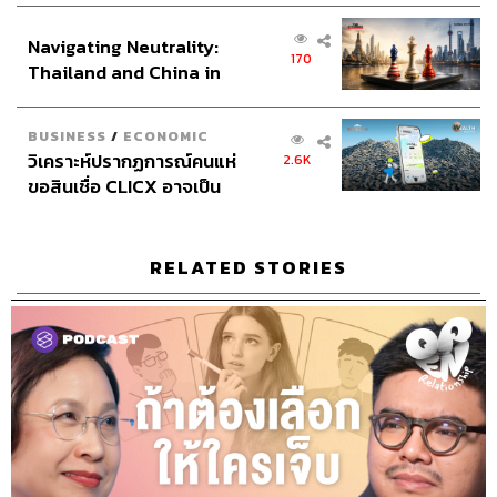
ส่วนยุทธศาสตร์ไทย –
Navigating Neutrality:
อินโดนีเซีย
170
Thailand and China in
the Age of a New Global
Order
BUSINESS
/
ECONOMIC
6.3K
วิเคราะห์ปรากฏการณ์คนแห่
2.6K
ขอสินเชื่อ CLICX อาจเป็น
เพียงยอดภูเขาน้ำแข็ง ของ
ABOUT THE HOST
ปัญหาหนี้ครัวเรือนไทยที่ถูก
ซุกไว้
THE STANDARD PODCAST
RELATED STORIES
ทีมงาน THE STANDARD PODCAST