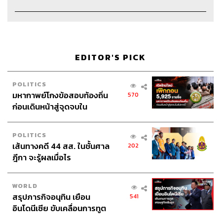
Coordinator & Admin
อภิสิทธิ์​ หรรษาภิรมย์โชค
Art Director
อนงค์นาฏ วิวัฒนานนท์
Channel Manager
เชษฐพงศ์ ชูประดิษฐ์
Channel Admin
นิพพิชฌน์ ชุลีนวน, พฤกษา แซ่เต็ง
Proofreader
ลักษณ์นารา พักตร์เพียงจันทร์
EDITOR'S PICK
Webmaster
พงศกร เพ่งพิศ
Social Media Admins
สุทธกิตติ์​ สุทธาวรรณกุล, ธิติกร ลิ้ม
POLITICS
ทองมณี, วิมลณัฐ พรศิริอนันต์, ธัญฐรัตน์ โกมลวัฒน์, มนัส
มหากาพย์โกงข้อสอบท้องถิ่น
570
ชนก แก้วพรหม
ก่อนเดินหน้าสู่จุดจบใน
Archive Officer
อาทิตยา อิสสรานุสรณ์
สัปดาห์นี้
POLITICS
เส้นทางคดี 44 สส. ในชั้นศาล
202
ฎีกา จะรู้ผลเมื่อไร
TAGS:
Open Relationship
คนรัก
Podcast
ความรัก
ความสัมพันธ์
ชีวิตคู่
The Standard Podcast
WORLD
แฟน
สรุปภารกิจอนุทิน เยือน
541
อินโดนีเซีย ขับเคลื่อนการทูต
เศรษฐกิจเชิงรุก ประกาศหุ้น