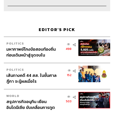
Channel Manager
เชษฐพงศ์ ชูประดิษฐ์
Channel Admin
นิพพิชฌน์ ชุลีนวน, พฤกษา แซ่เต็ง
Proofreader
นัฐฐา สอนกลิ่น
Webmaster
พงศกร เพ่งพิศ
Social Media Admins
สุทธกิตติ์​ สุทธาวรรณกุล, ธิติกร ลิ้ม
EDITOR'S PICK
ทองมณี, วนัชพร ดวงนิล, วิมลณัฐ พรศิริอนันต์, ธัญฐรัตน์ โก
มลวัฒน์, มนัสชนก แก้วพรหม
POLITICS
Archive Officer
ชริน ธนอุดมกรณ์, อาทิตยา อิสสรานุสรณ์
มหากาพย์โกงข้อสอบท้องถิ่น
498
ก่อนเดินหน้าสู่จุดจบใน
สัปดาห์นี้
POLITICS
เส้นทางคดี 44 สส. ในชั้นศาล
152
TAGS:
ชีวิตคู่
The Standard Podcast
แฟน
ฎีกา จะรู้ผลเมื่อไร
Open Relationship
คนรัก
Podcast
ความรัก
ความสัมพันธ์
WORLD
สรุปภารกิจอนุทิน เยือน
503
อินโดนีเซีย ขับเคลื่อนการทูต
เศรษฐกิจเชิงรุก ประกาศหุ้น