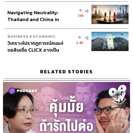
ส่วนยุทธศาสตร์ไทย –
Navigating Neutrality:
อินโดนีเซีย
139
Thailand and China in
the Age of a New Global
3.2K
Order
BUSINESS
/
ECONOMIC
วิเคราะห์ปรากฏการณ์คนแห่
2.4K
ABOUT THE HOST
ขอสินเชื่อ CLICX อาจเป็น
THE STANDARD PODCAST
เพียงยอดภูเขาน้ำแข็ง ของ
ทีมงาน THE STANDARD PODCAST
ปัญหาหนี้ครัวเรือนไทยที่ถูก
ซุกไว้
RELATED STORIES