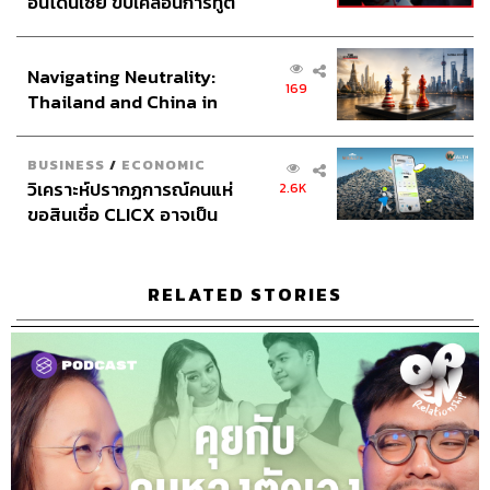
อินโดนีเซีย ขับเคลื่อนการทูต
เศรษฐกิจเชิงรุก ประกาศหุ้น
ส่วนยุทธศาสตร์ไทย –
Navigating Neutrality:
อินโดนีเซีย
169
Thailand and China in
the Age of a New Global
Order
BUSINESS
/
ECONOMIC
วิเคราะห์ปรากฏการณ์คนแห่
2.6K
ขอสินเชื่อ CLICX อาจเป็น
เพียงยอดภูเขาน้ำแข็ง ของ
ปัญหาหนี้ครัวเรือนไทยที่ถูก
ซุกไว้
RELATED STORIES