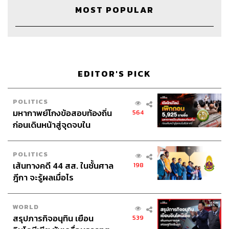
MOST POPULAR
583
ABOUT THE HOST
EDITOR'S PICK
THE STANDARD PODCAST
ทีมงาน THE STANDARD PODCAST
POLITICS
มหากาพย์โกงข้อสอบท้องถิ่น
564
ก่อนเดินหน้าสู่จุดจบใน
สัปดาห์นี้
POLITICS
เส้นทางคดี 44 สส. ในชั้นศาล
198
ฎีกา จะรู้ผลเมื่อไร
WORLD
สรุปภารกิจอนุทิน เยือน
539