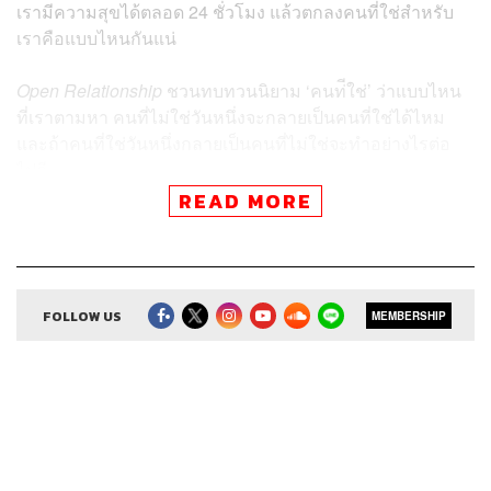
เรามีความสุขได้ตลอด 24 ชั่วโมง แล้วตกลงคนที่ใช่สำหรับ
เราคือแบบไหนกันแน่
Open Relationship
ชวนทบทวนนิยาม ‘คนท่ีใช่’ ว่าแบบไหน
ที่เราตามหา คนที่ไม่ใช่วันหนึ่งจะกลายเป็นคนที่ใช่ได้ไหม
และถ้าคนที่ใช่วันหนึ่งกลายเป็นคนที่ไม่ใช่จะทำอย่างไรต่อ
ไปดี
READ MORE
Credits
FOLLOW US
MEMBERSHIP
The Host
รศ.ดร.ชลิดาภรณ์ ส่งสัมพันธ์, อรัณย์ หนองพล
Episode Producer
อธิษฐาน กาญจนะพงศ์
Video Editor
จุฑาภัทร มนตรีศาสตร์
Sound Director
กฤตพล จียะเกียรติ
Sound Recording Engineer
ขจีพรรณ วิจิตรรัตน์
Coordinator & Admin
อภิสิทธิ์​ หรรษาภิรมย์โชค