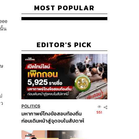
MOST POPULAR
deee
ั้น
EDITOR'S PICK
ฤษ
ป
ยว
POLITICS
551
มหากาพย์โกงข้อสอบท้องถิ่น
ก่อนเดินหน้าสู่จุดจบในสัปดาห์
นี้