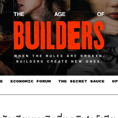
E
ECONOMIC FORUM
THE SECRET SAUCE​
OP