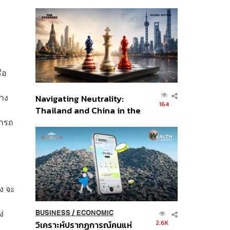
เศรษฐกิจเชิงรุก ประกาศหุ้น
ส่วนยุทธศาสตร์ไทย –
อินโดนีเซีย
ือ
ทาง
Navigating Neutrality:
164
Thailand and China in the
Age of a New Global
มารถ
Order
อง จะ
ง่
BUSINESS
/
ECONOMIC
2.6K
วิเคราะห์ปรากฏการณ์คนแห่