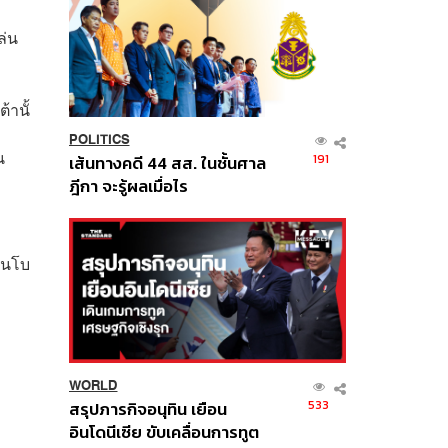
ล่น
้านั้
POLITICS
น
191
เส้นทางคดี 44 สส. ในชั้นศาล
ฎีกา จะรู้ผลเมื่อไร
่วนโบ
WORLD
533
สรุปภารกิจอนุทิน เยือน
อินโดนีเซีย ขับเคลื่อนการทูต