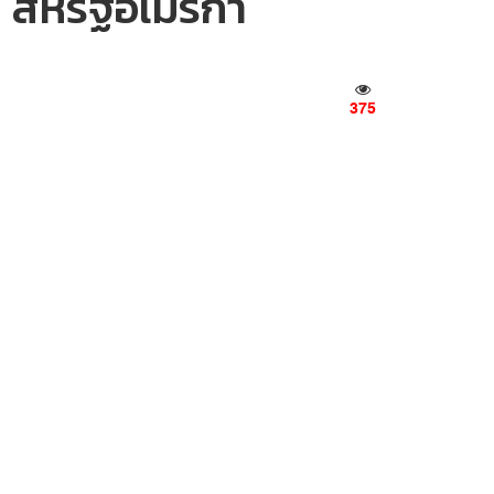
, สหรัฐอเมริกา
375