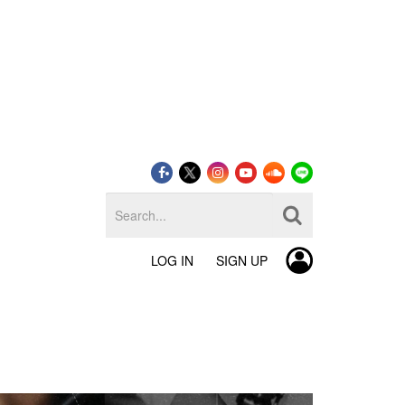
LOG IN
SIGN UP