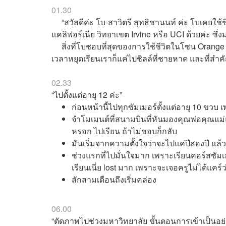
01.30
“สวัสดีค่ะ โบ-สาวิตรี สุทธิชานนท์ ค่ะ โบเคยใช้ชีว
แคลิฟอร์เนีย วิทยาเขต Irvine หรือ UCI ด้วยค่ะ 
สิ่งที่โบชอบที่สุดของการใช้ชีวิตในโซน Orange C
เวลาหยุดเรียนเราก็แค่ไปชิลล์ที่ชายหาด และที่สำคั
02.33
“ไปตั้งแต่อายุ 12 ค่ะ”
ก่อนหน้านี้ไปทุกซัมเมอร์ตั้งแต่อายุ 10 ขวบ เ
จำโมเมนต์ที่สนามบินที่หันมองคุณพ่อคุณแม่แล
หรอก ไปเรียน ถ้าไม่ชอบก็กลับ
มันเริ่มจากความตั้งใจว่าจะไปแค่ปีสองปี แล้วก
ช่วงแรกที่ไปมั่นใจมาก เพราะเรียนคอร์สซัมเ
เรียนเนี่ย lost มาก เพราะจะเจอครูไม่ได้แคร์
สักสามเดือนถึงเริ่มคล่อง
06.00
“ตัดภาพไปช่วงมหาวิทยาลัย ขั้นตอนการเข้าเป็นอย