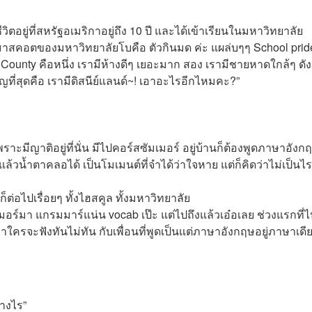
ิตอยู่ที่สหรัฐอเมริกาอยู่ถึง 10 ปี และได้เข้าเรียนในมหาวิทยาลัย
ซึ่งมาสคอตของมหาวิทยาลัยโบคือ ตัวกินมด ค่ะ แผล่บๆๆ School pri
ounty คือหนึ่ง เรามีห้างดีๆ เยอะมาก สอง เรามีชายหาดใกล้ๆ ดังน
ญที่สุดคือ เรามีดิสนีย์แลนด์~! เอาอะไรอีกไหมคะ?”
พราะมีญาติอยู่ที่นั่น มีไปคอร์สซัมเมอร์ อยู่บ้านก็ต้องพูดภาษาอังก
้วน้ำตาคลอได้ เป็นโมเมนต์ที่จำได้ว่าใจหาย แต่ก็คิดว่าไม่เป็นไร
็ต่อไปเรื่อยๆ ทั้งไฮสคูล ทั้งมหาวิทยาลัย
มอร์มา แกรมมาร์แน่น vocab เป๊ะ แต่ไปถึงแล้วเอ๋อเลย ช่วงแรกที่ไ
ว่าใครจะฟังทันไม่ทัน กับเพื่อนที่พูดเป็นแต่ภาษาอังกฤษอยู่ภาษาเดี
่างไร”