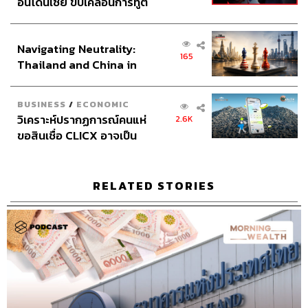
อินโดนีเซีย ขับเคลื่อนการทูต
เศรษฐกิจเชิงรุก ประกาศหุ้น
ส่วนยุทธศาสตร์ไทย –
Navigating Neutrality:
อินโดนีเซีย
165
Thailand and China in
the Age of a New Global
Order
BUSINESS
/
ECONOMIC
วิเคราะห์ปรากฏการณ์คนแห่
2.6K
ขอสินเชื่อ CLICX อาจเป็น
เพียงยอดภูเขาน้ำแข็ง ของ
ปัญหาหนี้ครัวเรือนไทยที่ถูก
ซุกไว้
RELATED STORIES