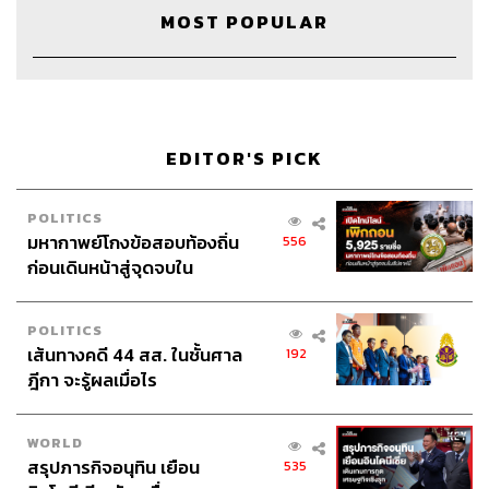
MOST POPULAR
22
ABOUT THE HOST
THE STANDARD WEALTH
EDITOR'S PICK
สำนักข่าวเศรษฐกิจ ธุรกิจ และการลงทุน โดย
ทีมข่าว THE STANDARD
POLITICS
มหากาพย์โกงข้อสอบท้องถิ่น
556
ก่อนเดินหน้าสู่จุดจบใน
สัปดาห์นี้
POLITICS
เส้นทางคดี 44 สส. ในชั้นศาล
192
ฎีกา จะรู้ผลเมื่อไร
WORLD
สรุปภารกิจอนุทิน เยือน
535