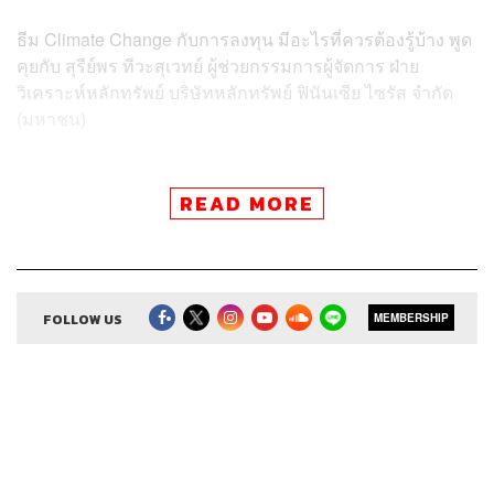
ธีม Climate Change กับการลงทุน มีอะไรที่ควรต้องรู้บ้าง พูด
คุยกับ สุรีย์พร ทีวะสุเวทย์ ผู้ช่วยกรรมการผู้จัดการ ฝ่าย
วิเคราะห์หลักทรัพย์ บริษัทหลักทรัพย์ ฟินันเซีย ไซรัส จำกัด
(มหาชน)
READ MORE
Credits
Show Creator
ศิรัถยา อิศรภักดี, วิทย์ สิทธิเวคิน
Show Producer
FOLLOW US
ทิวาพร ปิ่นสุข
MEMBERSHIP
Co-Producer
เตชนันต์ วิทยาสรรเพชร
Sound Editor
กมลวรรณ ลาภบุญอุดม
Sound Designer
& Engineer
ธภัทร ตั้งวงษ์ไชย
Channel Manager
เชษฐพงศ์ ชูประดิษฐ์
Channel Admin
นิพพิชฌน์ ชุลีนวน, พฤกษา แซ่เต็ง
Proofreader
ภาวิกา ขันติศรีสกุล, วรรษมล สิงหโกมล,