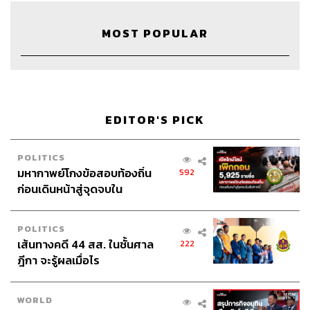
MOST POPULAR
ABOUT THE HOST
THE STANDARD WEALTH
สำนักข่าวเศรษฐกิจ ธุรกิจ และการลงทุน โดย
ทีมข่าว THE STANDARD
EDITOR'S PICK
POLITICS
มหากาพย์โกงข้อสอบท้องถิ่น
592
ก่อนเดินหน้าสู่จุดจบใน
สัปดาห์นี้
POLITICS
เส้นทางคดี 44 สส. ในชั้นศาล
222
ฎีกา จะรู้ผลเมื่อไร
WORLD