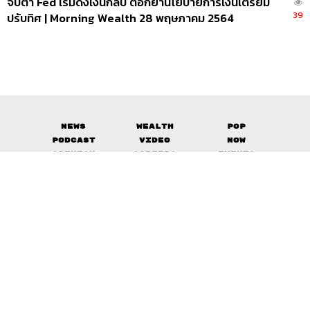
จับตา Fed เริ่มดึงเงินกลับ ตอกย้ำนโยบายการเงินเตรียม
39
ปรับทิศ | Morning Wealth 28 พฤษภาคม 2564
News
Wealth
Pop
Podcast
Video
Now
Opinion
Careers
Events
Privacy
About
Contact
Policy
FOR
ADVERTISING
MEMBERSHIP