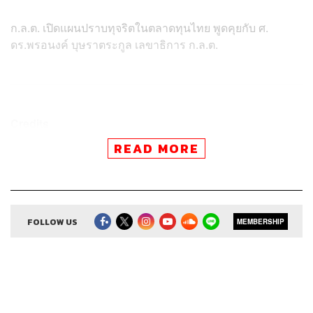
ก.ล.ต. เปิดแผนปราบทุจริตในตลาดทุนไทย พูดคุยกับ ศ.
ดร.พรอนงค์ บุษราตระกูล เลขาธิการ ก.ล.ต.
Credits
READ MORE
Show Creator
ศิรัถยา อิศรภักดี, วิทย์ สิทธิเวคิน
Show Producer
ทิวาพร ปิ่นสุข
Co-Producer
เตชนันต์ วิทยาสรรเพชร
Sound Editor
กมลวรรณ ลาภบุญอุดม
Sound Designer & Engineer
FOLLOW US
ธรร์นรรส์ ช้างทอง
MEMBERSHIP
Channel Manager
เชษฐพงศ์ ชูประดิษฐ์
Channel Admin
นิพพิชฌน์ ชุลีนวน, พฤกษา แซ่เต็ง
Proofreader
ภาวิกา ขันติศรีสกุล, วรรษมล สิงหโกมล,
ลักษณ์นารา พักตร์เพียงจันทร์
Webmaster
จิรวัฒน์ ฉิมพาลี