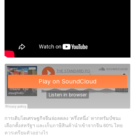
การเติบโตเศรษฐกิจจีนจ่อลดลง ‘ครึ่งหนึ่ง’ หากทรัมป์ชนะ
เลือกตั้งสหรัฐฯ และเก็บภาษีสินค้านำเข้าจากจีน 60% ไทย
ควรเตรียมตัวอย่างไร