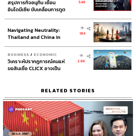
สรุปภารกิจอนุทิน เยือน
549
อินโดนีเซีย ขับเคลื่อนการทูต
เศรษฐกิจเชิงรุก ประกาศหุ้น
ส่วนยุทธศาสตร์ไทย –
Navigating Neutrality:
อินโดนีเซีย
184
Thailand and China in
the Age of a New Global
Order
BUSINESS
/
ECONOMIC
วิเคราะห์ปรากฏการณ์คนแห่
2.6K
ขอสินเชื่อ CLICX อาจเป็น
เพียงยอดภูเขาน้ำแข็ง ของ
ปัญหาหนี้ครัวเรือนไทยที่ถูก
ซุกไว้
RELATED STORIES