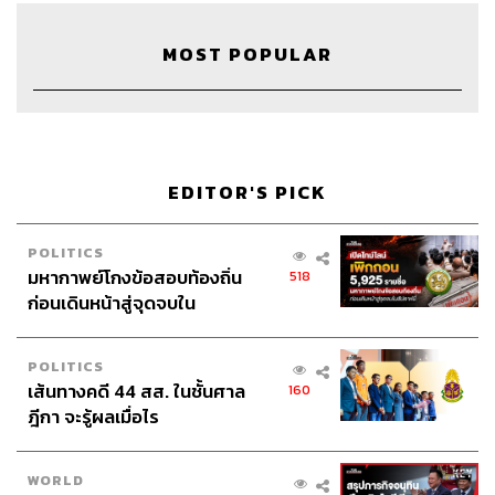
MOST POPULAR
149
ABOUT THE HOST
EDITOR'S PICK
THE STANDARD PODCAST
ทีมงาน THE STANDARD PODCAST
POLITICS
มหากาพย์โกงข้อสอบท้องถิ่น
518
ก่อนเดินหน้าสู่จุดจบใน
สัปดาห์นี้
POLITICS
เส้นทางคดี 44 สส. ในชั้นศาล
160
ฎีกา จะรู้ผลเมื่อไร
WORLD