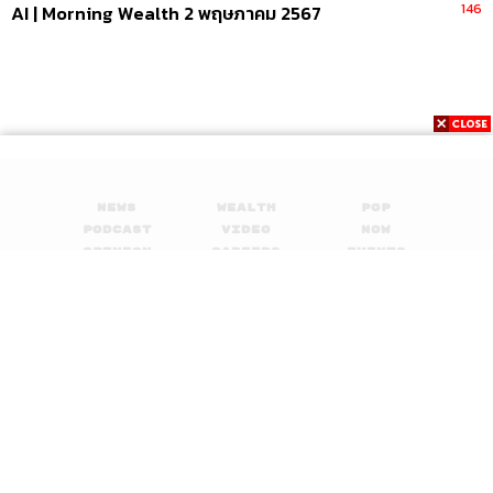
146
AI | Morning Wealth 2 พฤษภาคม 2567
News
Wealth
Pop
Podcast
Video
Now
Opinion
Careers
Events
Privacy
About
Contact
Policy
FOR
ADVERTISING
MEMBERSHIP