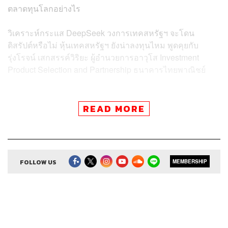
ตลาดทุนโลกอย่างไร
วิเคราะห์กระแส DeepSeek วงการเทคสหรัฐฯ จะโดน
ดิสรัปต์หรือไม่ หุ้นเทคสหรัฐฯ ยังน่าลงทุนไหม พูดคุยกับ
รุ่งโรจน์ เสกสรรค์วิริยะ ผู้อำนวยการอาวุโส Investment
Product Selection and Partnership ธนาคารไทยพาณิชย์
READ MORE
Credits
FOLLOW US
MEMBERSHIP
Show Creator
ศิรัถยา อิศรภักดี, วิทย์ สิทธิเวคิน
Show Producer
ทิวาพร ปิ่นสุข
Co-Producer
เตชนันต์ วิทยาสรรเพชร
Sound Editor
กมลวรรณ ลาภบุญอุดม
Sound Designer & Engineer
ธรร์นรรส์ ช้างทอง
Channel Manager
เชษฐพงศ์ ชูประดิษฐ์