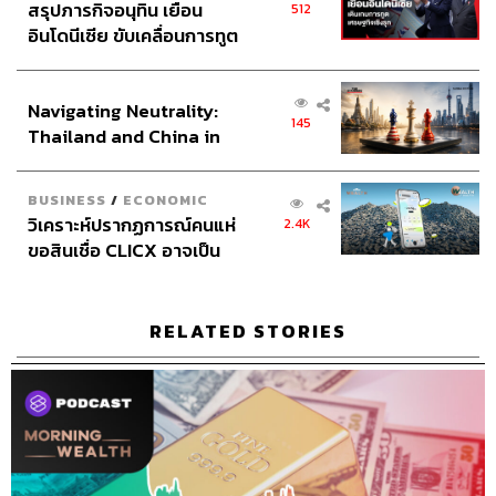
สรุปภารกิจอนุทิน เยือน
512
อินโดนีเซีย ขับเคลื่อนการทูต
เศรษฐกิจเชิงรุก ประกาศหุ้น
ส่วนยุทธศาสตร์ไทย –
Navigating Neutrality:
อินโดนีเซีย
145
Thailand and China in
the Age of a New Global
Order
BUSINESS
/
ECONOMIC
วิเคราะห์ปรากฏการณ์คนแห่
2.4K
ขอสินเชื่อ CLICX อาจเป็น
เพียงยอดภูเขาน้ำแข็ง ของ
ปัญหาหนี้ครัวเรือนไทยที่ถูก
ซุกไว้
RELATED STORIES