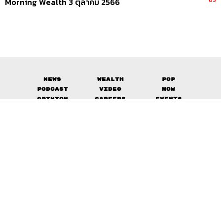
65
Morning Wealth 3 ตุลาคม 2566
News
Wealth
Pop
Podcast
Video
Now
Opinion
Careers
Events
Privacy
About
Contact
Policy
FOR
ADVERTISING
MEMBERSHIP
© 2017-
2026
The Standard. All rights reserved.