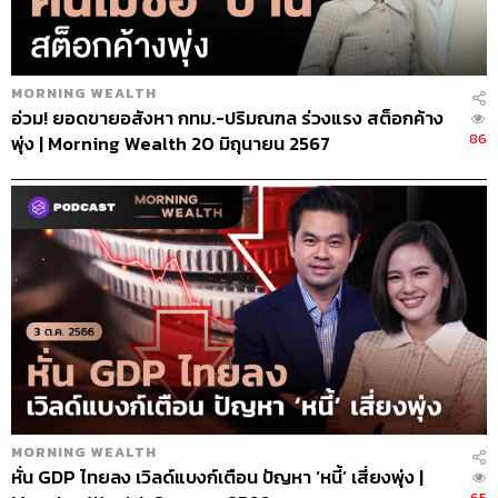
MORNING WEALTH
อ่วม! ยอดขายอสังหา กทม.-ปริมณฑล ร่วงแรง สต็อกค้าง
86
พุ่ง | Morning Wealth 20 มิถุนายน 2567
MORNING WEALTH
หั่น GDP ไทยลง เวิลด์แบงก์เตือน ปัญหา ‘หนี้’ เสี่ยงพุ่ง |