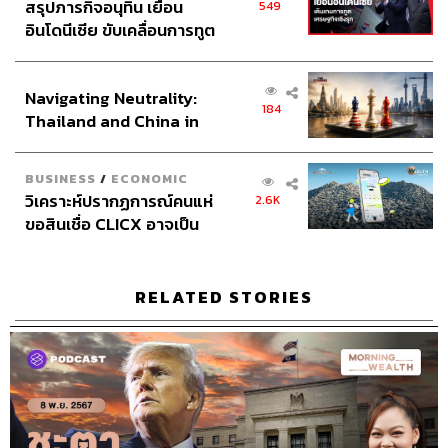
สรุปภารกิจอนุทิน เยือน
549
อินโดนีเซีย ขับเคลื่อนการทูต
เศรษฐกิจเชิงรุก ประกาศหุ้น
ส่วนยุทธศาสตร์ไทย –
Navigating Neutrality:
อินโดนีเซีย
184
Thailand and China in
the Age of a New Global
Order
BUSINESS
/
ECONOMIC
วิเคราะห์ปรากฏการณ์คนแห่
2.6K
ขอสินเชื่อ CLICX อาจเป็น
เพียงยอดภูเขาน้ำแข็ง ของ
ปัญหาหนี้ครัวเรือนไทยที่ถูก
ซุกไว้
RELATED STORIES