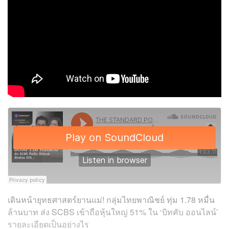
เดินหน้ายุทธศาสตร์ยานแม่! กลุ่มไทยพาณิชย์ ทุ่ม 1.78 หมื่น
ล้านบาท ส่ง SCBS เข้าถือหุ้นใหญ่ 51% ใน ‘บิทคับ ออนไลน์’
รายละเอียดเป็นอย่างไร