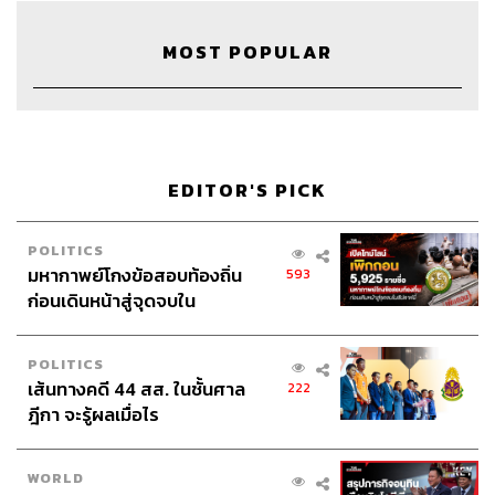
MOST POPULAR
30
ABOUT THE HOST
EDITOR'S PICK
THE STANDARD PODCAST
ทีมงาน THE STANDARD PODCAST
POLITICS
มหากาพย์โกงข้อสอบท้องถิ่น
593
ก่อนเดินหน้าสู่จุดจบใน
สัปดาห์นี้
POLITICS
เส้นทางคดี 44 สส. ในชั้นศาล
222
ฎีกา จะรู้ผลเมื่อไร
WORLD