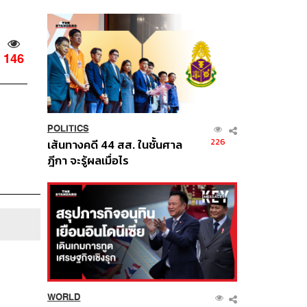
นี้
146
POLITICS
226
เส้นทางคดี 44 สส. ในชั้นศาล
ฎีกา จะรู้ผลเมื่อไร
WORLD