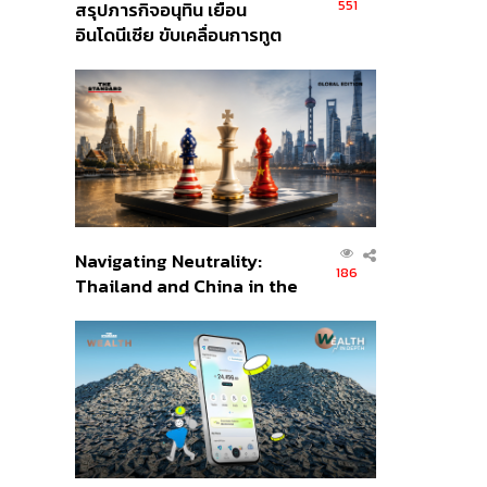
551
สรุปภารกิจอนุทิน เยือน
อินโดนีเซีย ขับเคลื่อนการทูต
เศรษฐกิจเชิงรุก ประกาศหุ้น
ส่วนยุทธศาสตร์ไทย –
อินโดนีเซีย
Navigating Neutrality:
186
Thailand and China in the
Age of a New Global
Order