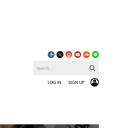
LOG IN
SIGN UP