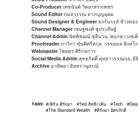
Co-Producer
เตชนันต์ วิทยาสรรเพชร
Sound Editor
กมลวรรณ ลาภบุญอุดม
Sound Designer & Engineer
ธรร์นรรส์ ช้างทอง
Channel Manager
เชษฐพงศ์ ชูประดิษฐ์
Channel Admin
นิพพิชฌน์ ชุลีนวน, พฤกษา แซ่เต
Proofreader
ภาวิกา ขันติศรีสกุล, วรรษมล สิงหโก
Webmaster
ไชยพร ศิริกลการ
Social Media Admin
สุทธกิตติ์​ สุทธาวรรณกุล, ธิ
Archive
อาทิตยา อิสสรานุสรณ์
TAGS:
เฟิร์น ศิรัถยา
วิทย์ สิทธิเวคิน
Tech
Dee
The Standard Wealth
ศิรัถยา อิศรภักดี