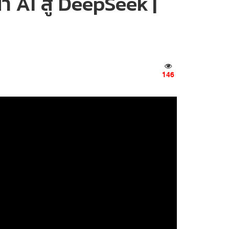
ำ AI สู้ DeepSeek |
146