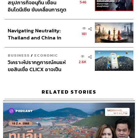
สรุปภารกิจอนุทิน เยือน
546
อินโดนีเซีย ขับเคลื่อนการทูต
เศรษฐกิจเชิงรุก ประกาศหุ้น
ส่วนยุทธศาสตร์ไทย –
Navigating Neutrality:
อินโดนีเซีย
181
Thailand and China in
the Age of a New Global
Order
BUSINESS
/
ECONOMIC
วิเคราะห์ปรากฏการณ์คนแห่
2.6K
ขอสินเชื่อ CLICX อาจเป็น
เพียงยอดภูเขาน้ำแข็ง ของ
ปัญหาหนี้ครัวเรือนไทยที่ถูก
ซุกไว้
RELATED STORIES