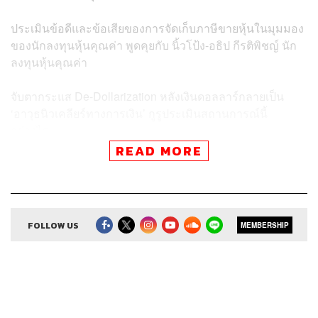
ประเมินข้อดีและข้อเสียของการจัดเก็บภาษีขายหุ้นในมุมมอง
ของนักลงทุนหุ้นคุณค่า พูดคุยกับ นิ้วโป้ง-อธิป กีรติพิชญ์ นัก
ลงทุนหุ้นคุณค่า
จับตากระแส De-Dollarization หลังเงินดอลลาร์กลายเป็น
‘อาวุธนิวเคลียร์ทางการเงิน’ กูรูประเมินสถานการณ์นี้
อย่างไร
READ MORE
Credits
Show Creator ศิรัถยา อิศรภักดี, วิทย์ สิทธิเวคิน
Show Producer ทิวาพร ปิ่นสุข
FOLLOW US
MEMBERSHIP
Creative เจนจิรา เกิดมีเงิน
Sound Editor
กมลวรรณ ลาภบุญอุดม
Sound Designer & Engineer ธภัทร ตั้งวงษ์ไชย
Channel Manager เชษฐพงศ์ ชูประดิษฐ์
Channel Admin นิพพิชฌน์ ชุลีนวน, พฤกษา แซ่เต็ง