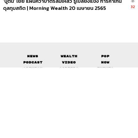
‘ปูติน’ เย้ย แผนคว่ำบาตรล้มเหลว รูเบิลยังแข็ง การค้าเกิน
32
ดุลทุบสถิต | Morning Wealth 20 เมษายน 2565
News
Wealth
Pop
Podcast
Video
Now
Opinion
Careers
Events
Privacy
About
Contact
Policy
FOR
ADVERTISING
MEMBERSHIP