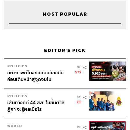
MOST POPULAR
24
ABOUT THE HOST
THE STANDARD WEALTH
EDITOR'S PICK
สำนักข่าวเศรษฐกิจ ธุรกิจ และการลงทุน โดย
ทีมข่าว THE STANDARD
POLITICS
มหากาพย์โกงข้อสอบท้องถิ่น
579
ก่อนเดินหน้าสู่จุดจบใน
สัปดาห์นี้
POLITICS
เส้นทางคดี 44 สส. ในชั้นศาล
215
ฎีกา จะรู้ผลเมื่อไร
WORLD