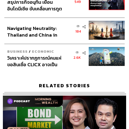
สรุปภารกิจอนุทิน เยือน
549
อินโดนีเซีย ขับเคลื่อนการทูต
เศรษฐกิจเชิงรุก ประกาศหุ้น
ส่วนยุทธศาสตร์ไทย –
Navigating Neutrality:
อินโดนีเซีย
184
Thailand and China in
the Age of a New Global
Order
BUSINESS
/
ECONOMIC
วิเคราะห์ปรากฏการณ์คนแห่
2.6K
ขอสินเชื่อ CLICX อาจเป็น
เพียงยอดภูเขาน้ำแข็ง ของ
ปัญหาหนี้ครัวเรือนไทยที่ถูก
ซุกไว้
RELATED STORIES