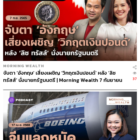
MORNING WEALTH
จับตา ‘อังกฤษ’ เสี่ยงเผชิญ ‘วิกฤตเงินปอนด์’ หลัง ‘ลิซ
37
ทรัสส์’ นั่งนายกรัฐมนตรี | Morning Wealth 7 กันยายน
2565