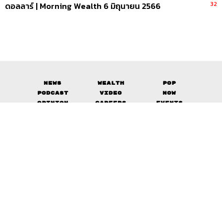
32
ดอลลาร์ | Morning Wealth 6 มิถุนายน 2566
News
Wealth
Pop
Podcast
Video
Now
Opinion
Careers
Events
Privacy
About
Contact
Policy
FOR
ADVERTISING
MEMBERSHIP
© 2017-
2026
The Standard. All rights reserved.