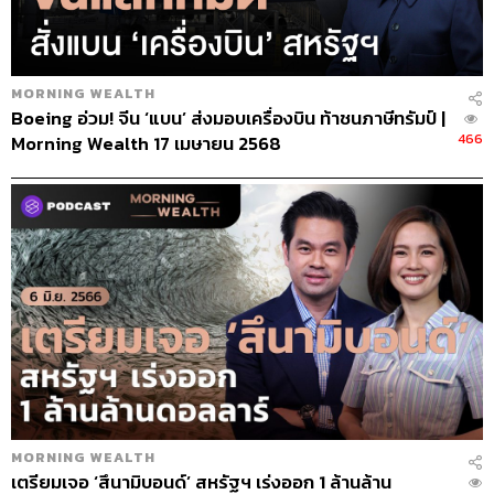
MORNING WEALTH
Boeing อ่วม! จีน ‘แบน’ ส่งมอบเครื่องบิน ท้าชนภาษีทรัมป์ |
466
Morning Wealth 17 เมษายน 2568
MORNING WEALTH
เตรียมเจอ ‘สึนามิบอนด์’ สหรัฐฯ เร่งออก 1 ล้านล้าน