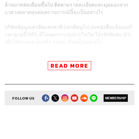
ล้านบาทต่อเดือนขึ้นไป ติดตามรายละเอียดและมุมมองจาก
แวดวงตลาดทุนต่อสถานการณ์นี้จะเป็นอย่างไร
บริษัทข้อมูลเครดิตแห่งชาติ (เครดิตบูโร) ส่งหนังสือแจ้งแบงก์
แยกลูกหนี้ NPL ที่โดนผลกระทบจากโควิด ใส่รหัสพิเศษ (21)
เพื่อให้ความช่วยเหลือ รายละเอียดเป็นอย่างไร
ทิศทางการลงทุนในตลาดหุ้นจีนในช่วงไตรมาส 3 จะเป็น
อย่างไร พร้อมแนะนำการลงทุนกับ เกษรี อายุตตะกะ CFP
®
READ MORE
ผู้ช่วยกรรมการผู้จัดการ Chief Investment Office บล.ไทย
พาณิชย์
Credits
FOLLOW US
MEMBERSHIP
Show Creator ศิรัถยา อิศรภักดี, วิทย์ สิทธิเวคิน
Show Producer ทิวาพร ปิ่นสุข
Creative เจนจิรา เกิดมีเงิน
Sound Editor
กมลวรรณ ลาภบุญอุดม