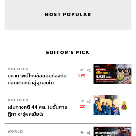
MOST POPULAR
28
EDITOR'S PICK
POLITICS
ABOUT THE HOST
มหากาพย์โกงข้อสอบท้องถิ่น
590
ก่อนเดินหน้าสู่จุดจบใน
THE STANDARD WEALTH
สัปดาห์นี้
สำนักข่าวเศรษฐกิจ ธุรกิจ และการลงทุน โดย
ทีมข่าว THE STANDARD
POLITICS
เส้นทางคดี 44 สส. ในชั้นศาล
221
ฎีกา จะรู้ผลเมื่อไร
WORLD