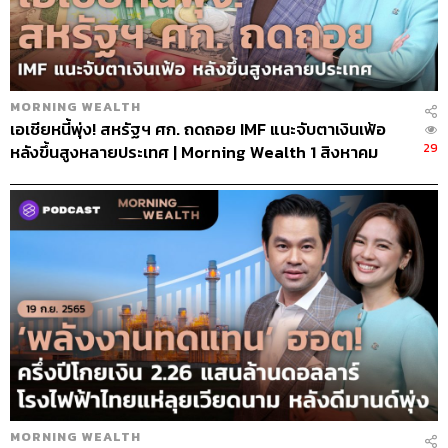
MORNING WEALTH
เอเชียหนี้พุ่ง! สหรัฐฯ ศก. ถดถอย IMF แนะจับตาเงินเฟ้อ
29
หลังขึ้นสูงหลายประเทศ | Morning Wealth 1 สิงหาคม
2565
MORNING WEALTH