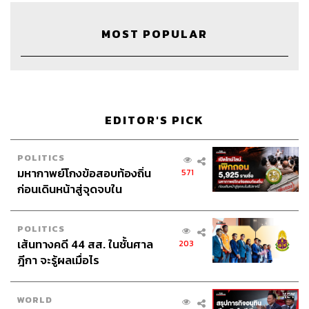
MOST POPULAR
118
ABOUT THE HOST
THE STANDARD WEALTH
EDITOR'S PICK
สำนักข่าวเศรษฐกิจ ธุรกิจ และการลงทุน โดย
ทีมข่าว THE STANDARD
POLITICS
มหากาพย์โกงข้อสอบท้องถิ่น
571
ก่อนเดินหน้าสู่จุดจบใน
สัปดาห์นี้
POLITICS
เส้นทางคดี 44 สส. ในชั้นศาล
203
ฎีกา จะรู้ผลเมื่อไร
WORLD