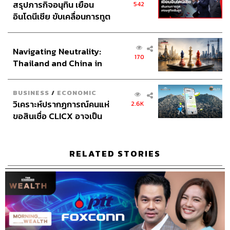
สรุปภารกิจอนุทิน เยือน
542
อินโดนีเซีย ขับเคลื่อนการทูต
เศรษฐกิจเชิงรุก ประกาศหุ้น
ส่วนยุทธศาสตร์ไทย –
Navigating Neutrality:
อินโดนีเซีย
170
Thailand and China in
the Age of a New Global
Order
BUSINESS
/
ECONOMIC
วิเคราะห์ปรากฏการณ์คนแห่
2.6K
ขอสินเชื่อ CLICX อาจเป็น
เพียงยอดภูเขาน้ำแข็ง ของ
ปัญหาหนี้ครัวเรือนไทยที่ถูก
ซุกไว้
RELATED STORIES