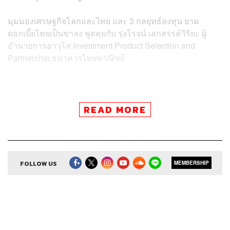
มุมมองเศรษฐกิจโลกและไทย และ 3 กลยุทธ์ลงทุน ยาม
ดอกเบี้ยไทยเป็นขาลง พูดคุยกับ รุ่งโรจน์ เสกสรรค์วิริยะ ผู้
อำนวยการอาวุโส Investment Product Selection and
Partnership ธนาคารไทยพาณิชย์
READ MORE
Credits
Show Creator
ศิรัถยา อิศรภักดี, วิทย์ สิทธิเวคิน
Show Producer
ทิวาพร ปิ่นสุข
Co-Producer
FOLLOW US
เตชนันต์ วิทยาสรรเพชร
MEMBERSHIP
Sound Editor
กมลวรรณ ลาภบุญอุดม
Sound Designer & Engineer
ธภัทร ตั้งวงษ์ไชย
Channel Manager
เชษฐพงศ์ ชูประดิษฐ์
Channel Admin
นิพพิชฌน์ ชุลีนวน, พฤกษา แซ่เต็ง
Proofreader
ภาวิกา ขันติศรีสกุล, วรรษมล สิงหโกมล,