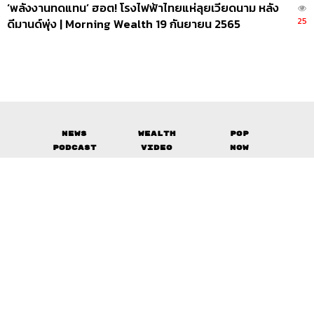
‘พลังงานทดแทน’ ฮอต! โรงไฟฟ้าไทยแห่ลุยเวียดนาม หลัง
25
ดีมานด์พุ่ง | Morning Wealth 19 กันยายน 2565
News
Wealth
Pop
Podcast
Video
Now
Opinion
Careers
Events
Privacy
About
Contact
Policy
FOR
ADVERTISING
MEMBERSHIP