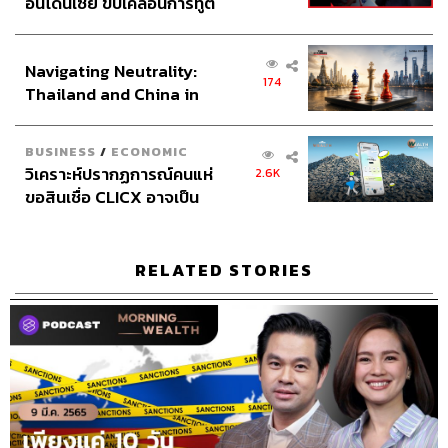
อินโดนีเซีย ขับเคลื่อนการทูต
เศรษฐกิจเชิงรุก ประกาศหุ้น
ส่วนยุทธศาสตร์ไทย –
Navigating Neutrality:
อินโดนีเซีย
174
Thailand and China in
the Age of a New Global
Order
BUSINESS
/
ECONOMIC
วิเคราะห์ปรากฏการณ์คนแห่
2.6K
ขอสินเชื่อ CLICX อาจเป็น
เพียงยอดภูเขาน้ำแข็ง ของ
ปัญหาหนี้ครัวเรือนไทยที่ถูก
ซุกไว้
RELATED STORIES