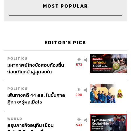
MOST POPULAR
27
EDITOR'S PICK
POLITICS
ABOUT THE HOST
มหากาพย์โกงข้อสอบท้องถิ่น
573
ก่อนเดินหน้าสู่จุดจบใน
THE STANDARD WEALTH
สัปดาห์นี้
สำนักข่าวเศรษฐกิจ ธุรกิจ และการลงทุน โดย
ทีมข่าว THE STANDARD
POLITICS
เส้นทางคดี 44 สส. ในชั้นศาล
208
ฎีกา จะรู้ผลเมื่อไร
WORLD
สรุปภารกิจอนุทิน เยือน
543