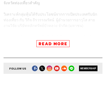
จังหวัดท่องเที่ยวสำคัญ
วิเคราะห์กลุ่มหุ้นได้รับประโยชน์จากการเปิดประเทศรับนัก
ท่องเที่ยว กับ วิกิจ ถิรวรรณรัตน์ ผู้อำนวยการอาวุโส สาย
งานวิจัย บริษัทหลักทรัพย์บัวหลวง จำกัด (มหาชน)
กลุ่มเจ มาร์ทประกาศรุกโลจิสติกส์-โบรกเกอร์ประกัน งัด
กลยุทธ์สร้าง Synergy จากสินทรัพย์ทั้งเครือ ผลักดันผลกำไร
READ MORE
และลดต้นทุน กลยุทธ์ธุรกิจในปี 2564 ของกลุ่มเจ มาร์ทเป็น
อย่างไร พูดคุยกับ อดิศักดิ์ สุขุมวิทยาประธานเจ้าหน้าที่
บริหาร บมจ. เจ มาร์ท หรือ JMART
FOLLOW US
MEMBERSHIP
Credits
Show Creator ศิรัถยา อิศรภักดี, วิทย์ สิทธิเวคิน
Show Producer ทิวาพร ปิ่นสุข
Creative เจนจิรา เกิดมีเงิน
Sound Editor
กมลวรรณ ลาภบุญอุดม