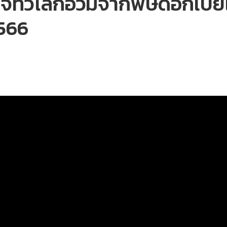
รกิจทั่วโลกอ่วมจากพิษดอกเบี
2566