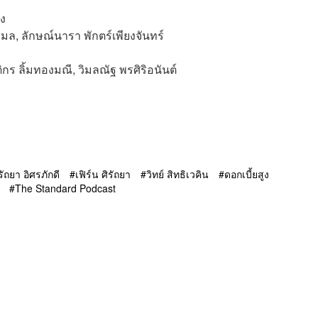
็ง
มล, ลักษณ์นารา พักตร์เพียงจันทร์
ติกร ลิ้มทองมณี, วิมลณัฐ พรศิริอนันต์
รัถยา อิศรภักดี
เฟิร์น ศิรัถยา
วิทย์ สิทธิเวคิน
ดอกเบี้ยสูง
The Standard Podcast