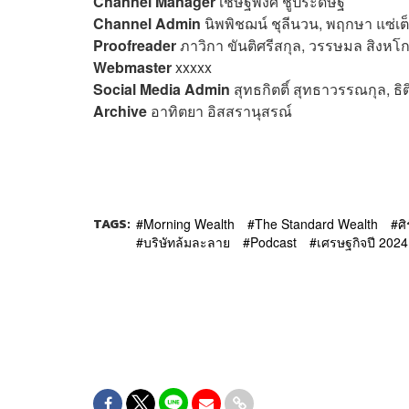
Channel Manager
เชษฐพงศ์ ชูประดิษฐ์
Channel Admin
นิพพิชฌน์ ชุลีนวน, พฤกษา แซ่เต
Proofreader
ภาวิกา ขันติศรีสกุล, วรรษมล สิงหโก
Webmaster
xxxxx
Social Media Admin
สุทธกิตติ์​ สุทธาวรรณกุล, ธิ
Archive
อาทิตยา อิสสรานุสรณ์
TAGS:
Morning Wealth
The Standard Wealth
ศิ
บริษัทล้มละลาย
Podcast
เศรษฐกิจปี 2024