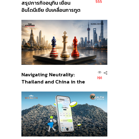
555
สรุปภารกิจอนุทิน เยือน
อินโดนีเซีย ขับเคลื่อนการทูต
เศรษฐกิจเชิงรุก ประกาศหุ้น
ส่วนยุทธศาสตร์ไทย –
อินโดนีเซีย
Navigating Neutrality:
191
Thailand and China in the
Age of a New Global
Order