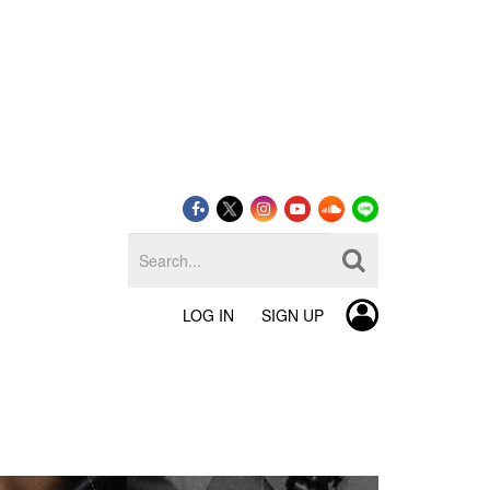
LOG IN
SIGN UP