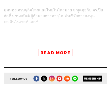
มุมมองเศรษฐกิจโลกและไทยในไตรมาส 3 พูดคุยกับ ดร.ปิย
ศักดิ์ มานะสันต์ ผู้อำนวยการอาวุโส ฝ่ายวิจัยการลงทุน
บล.อินโนเวสท์ เอกซ์
READ MORE
Credits
Show Creator
ศิรัถยา อิศรภักดี, วิทย์ สิทธิเวคิน
Show Producer
ทิวาพร ปิ่นสุข
FOLLOW US
MEMBERSHIP
Co-Producer
เตชนันต์ วิทยาสรรเพชร
Sound Editor
กมลวรรณ ลาภบุญอุดม
Sound Designer & Engineer
ธภัทร ตั้งวงษ์ไชย
Channel Manager
เชษฐพงศ์ ชูประดิษฐ์
Channel Admin
นิพพิชฌน์ ชุลีนวน, พฤกษา แซ่เต็ง
Proofreader
ภาวิกา ขันติศรีสกุล, วรรษมล สิงหโกมล,