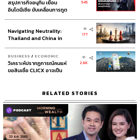
สรุปภารกิจอนุทิน เยือน
545
อินโดนีเซีย ขับเคลื่อนการทูต
เศรษฐกิจเชิงรุก ประกาศหุ้น
ส่วนยุทธศาสตร์ไทย –
Navigating Neutrality:
อินโดนีเซีย
177
Thailand and China in
the Age of a New Global
Order
BUSINESS
/
ECONOMIC
วิเคราะห์ปรากฏการณ์คนแห่
2.6K
ขอสินเชื่อ CLICX อาจเป็น
เพียงยอดภูเขาน้ำแข็ง ของ
ปัญหาหนี้ครัวเรือนไทยที่ถูก
ซุกไว้
RELATED STORIES