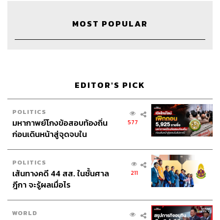
43
MOST POPULAR
ABOUT THE HOST
THE STANDARD WEALTH
สำนักข่าวเศรษฐกิจ ธุรกิจ และการลงทุน โดย
EDITOR'S PICK
ทีมข่าว THE STANDARD
POLITICS
มหากาพย์โกงข้อสอบท้องถิ่น
577
ก่อนเดินหน้าสู่จุดจบใน
สัปดาห์นี้
POLITICS
เส้นทางคดี 44 สส. ในชั้นศาล
211
ฎีกา จะรู้ผลเมื่อไร
WORLD