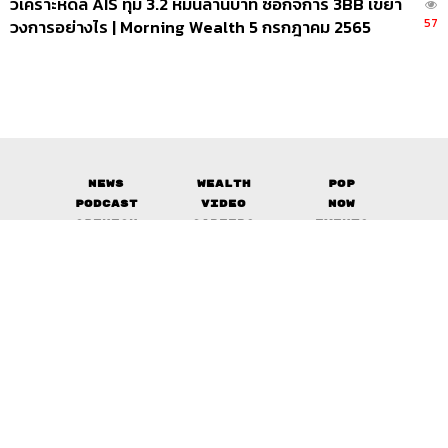
วิเคราะห์ดีล AIS ทุ่ม 3.2 หมื่นล้านบาท ซื้อกิจการ 3BB เขย่า
57
วงการอย่างไร | Morning Wealth 5 กรกฎาคม 2565
News
Wealth
Pop
Podcast
Video
Now
Opinion
Careers
Events
Privacy
About
Contact
Policy
FOR
ADVERTISING
MEMBERSHIP