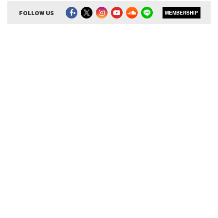
Creative เจนจิรา เกิดมีเงิน
Sound Editor
FOLLOW US
กมลวรรณ ลาภบุญอุดม
MEMBERSHIP
Sound Designer & Engineer ธภัทร ตั้งวงษ์ไชย
Channel Manager เชษฐพงศ์ ชูประดิษฐ์
Channel Admin นิพพิชฌน์ ชุลีนวน, พฤกษา แซ่เต็ง
Proofreader ภาวิกา ขันติศรีสกุล, วรรษมล สิงหโกมล,
ลักษณ์นารา พักตร์เพียงจันทร์
Webmaster
รพีพรรณ เกตุสมพงษ์
Social Media Admin สุทธกิตติ์​ สุทธาวรรณกุล, ธิติกร ลิ้ม
ทองมณี, วนัชพร ดวงนิล, วิมลณัฐ พรศิริอนันต์
Archive ชริน ธนอุดมกรณ์, อาทิตยา อิสสรานุสรณ์
TAGS:
Morning Wealth
The Standard Wealth
ศิรัถยา อิศรภักดี
เฟิร์น ศิรัถยา
วิทย์ สิทธิเวคิน
วิกฤตการเงิน
Podcast
อสังหาสหรัฐ
The Standard Podcast
หนี้ครัวเรือน