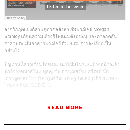
จากวิกฤตแบงก์ลามสู่ภาคอสังหาเชิงพาณิชย์ Morgan
Stanley เตือนความเสี่ยงรีไฟแนนซ์รอปะทุ และอาจกดดัน
ราคาประเมินอาคารพาณิชย์ร่วง 40% รายละเอียดเป็น
อย่างไร
ปัญหาหนี้ครัวเรือนไทยและแนวโน้มในระยะข้างหน้าจะยัง
น่ากังวลขนาดไหน พูดคุยกับ ดร.ปุณยวัจน์ ศรีสิงห์ นัก
เศรษฐศาสตร์อาวุโส, ศูนย์วิจัยเศรษฐกิจและธุรกิจ ธนาคาร
ไทยพาณิชย์ (SCB EIC)
Credits
READ MORE
Show Creator ศิรัถยา อิศรภักดี, วิทย์ สิทธิเวคิน
Show Producer ทิวาพร ปิ่นสุข