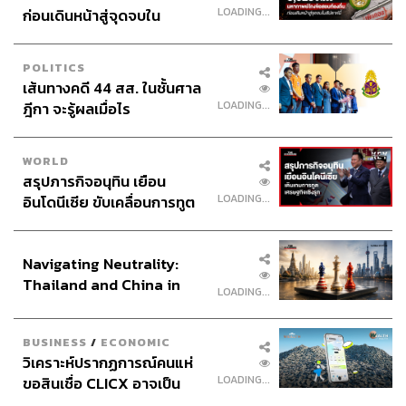
LOADING...
ก่อนเดินหน้าสู่จุดจบใน
สัปดาห์นี้
POLITICS
เส้นทางคดี 44 สส. ในชั้นศาล
LOADING...
ฎีกา จะรู้ผลเมื่อไร
WORLD
สรุปภารกิจอนุทิน เยือน
LOADING...
อินโดนีเซีย ขับเคลื่อนการทูต
เศรษฐกิจเชิงรุก ประกาศหุ้น
ส่วนยุทธศาสตร์ไทย –
Navigating Neutrality:
อินโดนีเซีย
Thailand and China in
LOADING...
the Age of a New Global
Order
BUSINESS
/
ECONOMIC
วิเคราะห์ปรากฏการณ์คนแห่
LOADING...
ขอสินเชื่อ CLICX อาจเป็น
เพียงยอดภูเขาน้ำแข็ง ของ