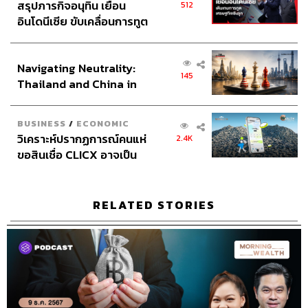
สรุปภารกิจอนุทิน เยือน
512
อินโดนีเซีย ขับเคลื่อนการทูต
เศรษฐกิจเชิงรุก ประกาศหุ้น
ส่วนยุทธศาสตร์ไทย –
Navigating Neutrality:
อินโดนีเซีย
145
Thailand and China in
the Age of a New Global
Order
BUSINESS
/
ECONOMIC
วิเคราะห์ปรากฏการณ์คนแห่
2.4K
ขอสินเชื่อ CLICX อาจเป็น
เพียงยอดภูเขาน้ำแข็ง ของ
ปัญหาหนี้ครัวเรือนไทยที่ถูก
ซุกไว้
RELATED STORIES