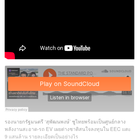
รองนายกรัฐมนตรี ‘สุพัฒนพงษ์’ ชูไทยพร้อมเป็นศูนย์กลาง
พลังงานสะอาด-รถ EV เผยต่างชาติสนใจลงทุนใน EEC แตะ
9 แสนล้าน รายละเอียดเป็นอย่างไร