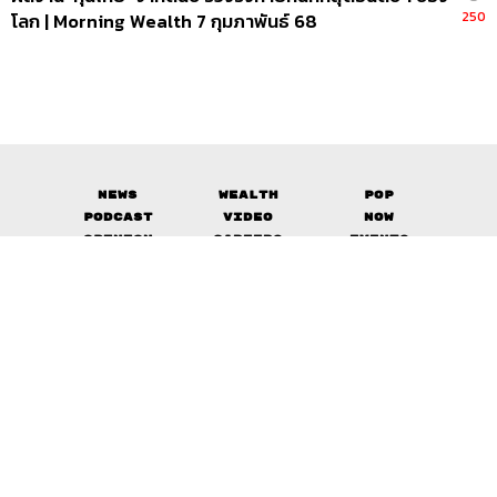
250
โลก | Morning Wealth 7 กุมภาพันธ์ 68
News
Wealth
Pop
Podcast
Video
Now
Opinion
Careers
Events
Privacy
About
Contact
Policy
FOR
ADVERTISING
MEMBERSHIP
© 2017-
2026
The Standard. All rights reserved.