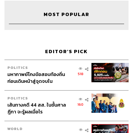
TAGS:
Morning Wealth
The Standard Wealth
MOST POPULAR
ศิรัถยา อิศรภักดี
เฟิร์น ศิรัถยา
วิทย์ สิทธิเวคิน
Podcast
EV
The Standard Podcast
สุพัฒนพงษ์
EEC
THAIOIL
เศรษฐกิจไทย
EDITOR'S PICK
POLITICS
มหากาพย์โกงข้อสอบท้องถิ่น
518
ก่อนเดินหน้าสู่จุดจบใน
42
สัปดาห์นี้
POLITICS
ABOUT THE HOST
เส้นทางคดี 44 สส. ในชั้นศาล
160
ฎีกา จะรู้ผลเมื่อไร
THE STANDARD WEALTH
สำนักข่าวเศรษฐกิจ ธุรกิจ และการลงทุน โดย
ทีมข่าว THE STANDARD
WORLD