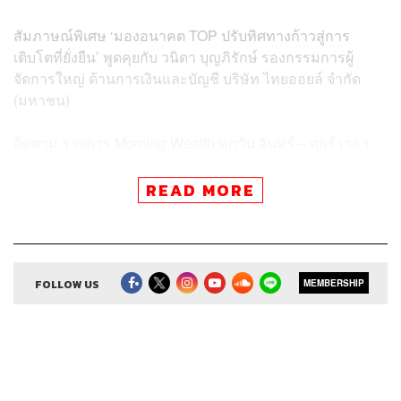
สัมภาษณ์พิเศษ ‘มองอนาคต TOP ปรับทิศทางก้าวสู่การ
เติบโตที่ยั่งยืน’ พูดคุยกับ วนิดา บุญภิรักษ์ รองกรรมการผู้
จัดการใหญ่ ด้านการเงินและบัญชี บริษัท ไทยออยล์ จำกัด
(มหาชน)
ติดตาม
รายการ
Morning Wealth
ทุกวัน
จันทร์
–
ศุกร์
เวลา
7.00-8.00
น
.
ทาง
Facebook
และ
YouTube
ของ
THE
STANDARD WEALTH
READ MORE
อัปเดตข่าวสารจากสำนักข่าวเศรษฐกิจ ธุรกิจ และการลงทุน
โดยทีมข่าว
THE STANDARD
ได้ที่
https://thestandard.co/w
ealth/
FOLLOW US
MEMBERSHIP
Credits