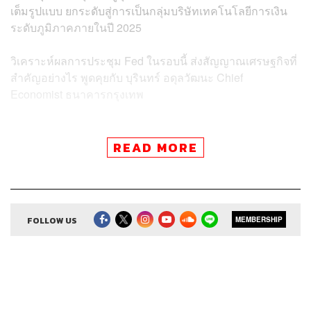
เต็มรูปแบบ ยกระดับสู่การเป็นกลุ่มบริษัทเทคโนโลยีการเงิน
ระดับภูมิภาคภายในปี 2025
วิเคราะห์ผลการประชุม Fed ในรอบนี้ ส่งสัญญาณเศรษฐกิจที่
สำคัญอย่างไร พูดคุยกับ บุรินทร์ อดุลวัฒนะ Chief
Economist ธนาคารกรุงเทพ
READ MORE
Credits
Show Creator
ศิรัถยา อิศรภักดี, วิทย์ สิทธิเวคิน
FOLLOW US
MEMBERSHIP
Show Producer
ทิวาพร ปิ่นสุข
Creative
เจนจิรา เกิดมีเงิน
Sound Editor
กมลวรรณ ลาภบุญอุดม
Sound Designer & Engineer
ธภัทร ตั้งวงษ์ไชย
Channel Manager
เชษฐพงศ์ ชูประดิษฐ์