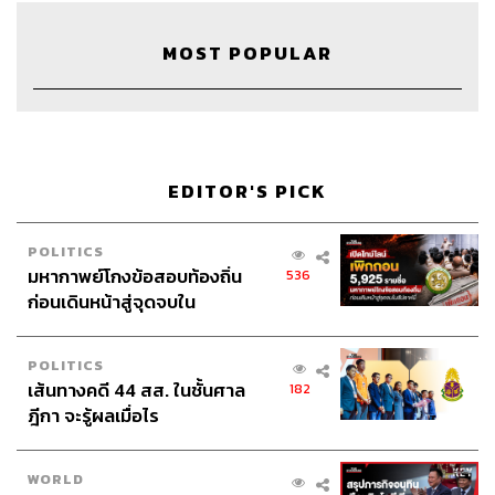
MOST POPULAR
51
ABOUT THE HOST
EDITOR'S PICK
THE STANDARD WEALTH
สำนักข่าวเศรษฐกิจ ธุรกิจ และการลงทุน โดย
POLITICS
ทีมข่าว THE STANDARD
มหากาพย์โกงข้อสอบท้องถิ่น
536
ก่อนเดินหน้าสู่จุดจบใน
สัปดาห์นี้
POLITICS
เส้นทางคดี 44 สส. ในชั้นศาล
182
ฎีกา จะรู้ผลเมื่อไร
WORLD