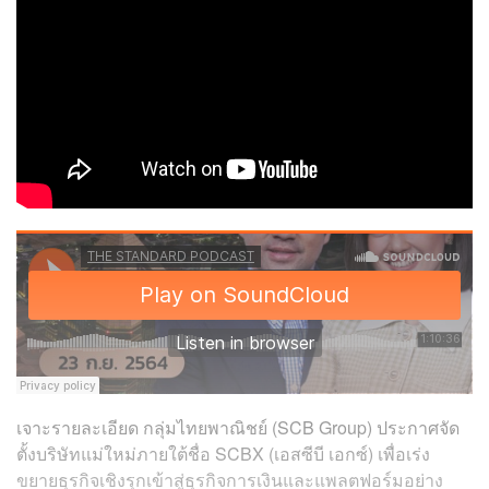
เจาะรายละเอียด กลุ่มไทยพาณิชย์ (SCB Group) ประกาศจัด
ตั้งบริษัทแม่ใหม่ภายใต้ชื่อ SCBX (เอสซีบี เอกซ์) เพื่อเร่ง
ขยายธุรกิจเชิงรุกเข้าสู่ธุรกิจการเงินและแพลตฟอร์มอย่าง