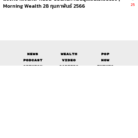
25
Morning Wealth 28 กุมภาพันธ์ 2566
News
Wealth
Pop
Podcast
Video
Now
Opinion
Careers
Events
Privacy
About
Contact
Policy
FOR
ADVERTISING
MEMBERSHIP
© 2017-
2026
The Standard. All rights reserved.