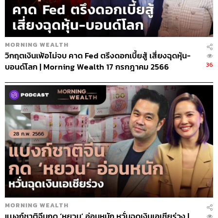
MORNING WEALTH
วิกฤตเงินเฟ้อไม่จบ คาด Fed ตรึงดอกเบี้ยสู้ เสี่ยงฉุดหุ้น-
36
บอนด์โลก | Morning Wealth 17 กรกฎาคม 2566
MORNING WEALTH
แบงก์ชาติจีนกด ‘หยวน’ อ่อนหนัก หวั่นฉุดเงินเอเชียร่วง |