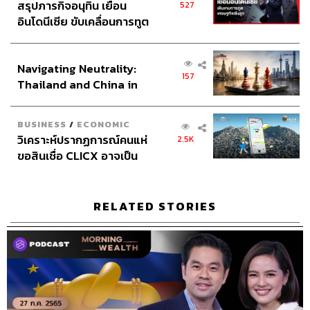
สรุปภารกิจอนุทิน เยือน
527
อินโดนีเซีย ขับเคลื่อนการทูต
เศรษฐกิจเชิงรุก ประกาศหุ้น
ส่วนยุทธศาสตร์ไทย –
Navigating Neutrality:
อินโดนีเซีย
157
Thailand and China in
the Age of a New Global
Order
BUSINESS
/
ECONOMIC
วิเคราะห์ปรากฏการณ์คนแห่
2.5K
ขอสินเชื่อ CLICX อาจเป็น
เพียงยอดภูเขาน้ำแข็ง ของ
ปัญหาหนี้ครัวเรือนไทยที่ถูก
ซุกไว้
RELATED STORIES